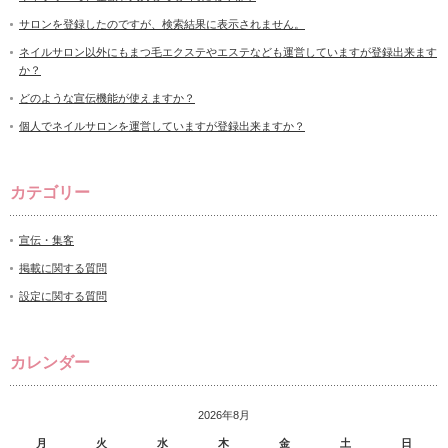
サロンを登録したのですが、検索結果に表示されません。
ネイルサロン以外にもまつ毛エクステやエステなども運営していますが登録出来ます
か？
どのような宣伝機能が使えますか？
個人でネイルサロンを運営していますが登録出来ますか？
カテゴリー
宣伝・集客
掲載に関する質問
設定に関する質問
カレンダー
2026年8月
月
火
水
木
金
土
日