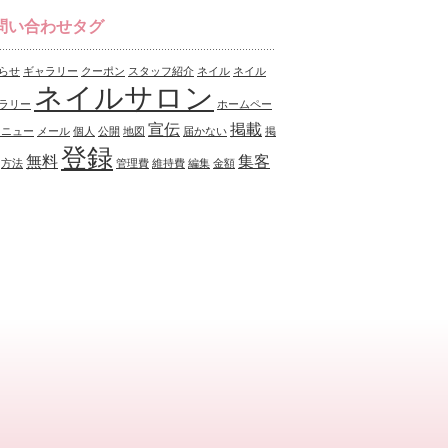
問い合わせタグ
らせ
ギャラリー
クーポン
スタッフ紹介
ネイル
ネイル
ネイルサロン
ラリー
ホームペー
宣伝
掲載
メニュー
メール
個人
公開
地図
届かない
掲
登録
無料
集客
方法
管理費
維持費
編集
金額