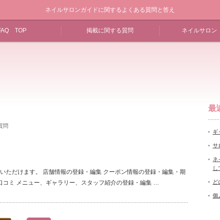
ネイルサロンガイドに関するよくある質問と答え
FAQ TOP
掲載に関する質問
ネイルサロン 
最
質問
ギ
サ
ネ
し
いただけます。 店舗情報の登録・編集 クーポン情報の登録・編集・期
ど
口コミ メニュー、ギャラリー、スタッフ紹介の登録・編集 …
個