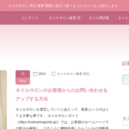
ネイルサロン 宣伝 集客 開業に役立つ様々なコンテンツをご紹介します。
ム
コンテンツ
ネイルサロン集客 宣
ネイル用語集
ネイル
伝
記
11
2014
ネイルサロン集客 宣伝
May
ネイルサロンのお客様からのお問い合わせを
アップする方法
ネイルサロンを運営していくにあたって、集客というのはと
ても大事な事です。 ネイルサロンガイド
タ
（https://nailsalonguide.jp/）では、お客様のホームページで
の動きを解析し、どのように機能改善したらよいかの判断基