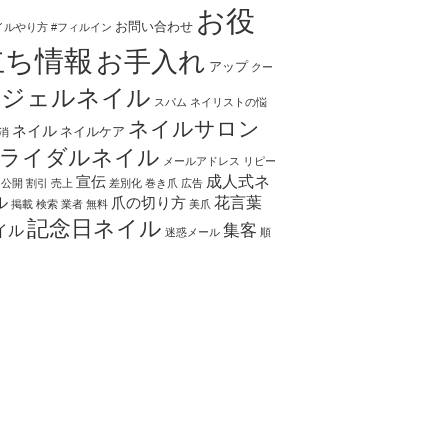
お役
お問い合わせ
イルやり方
#フィルイン
立ち情報
お手入れ
アップ
クー
ジェルネイル
スパム
ネイリストの悩
ネイルサロン
ネイル
ネイルケア
消
ライダルネイル
メールアドレス
リピー
成人式ネ
宣伝
公開
割引
売上
差別化
巻き爪
広告
ル
花言葉
爪の切り方
掲載
検索
業者
無料
美爪
記念日ネイル
集客
イル
迷惑メール
順