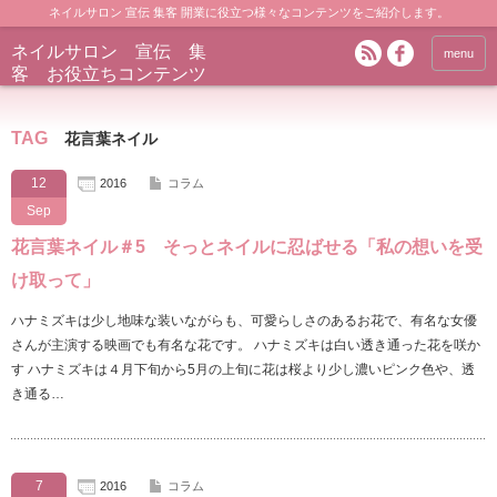
ネイルサロン 宣伝 集客 開業に役立つ様々なコンテンツをご紹介します。
ネイルサロン 宣伝 集
menu
客 お役立ちコンテンツ
TAG
花言葉ネイル
12
2016
コラム
Sep
花言葉ネイル＃5 そっとネイルに忍ばせる「私の想いを受
け取って」
ハナミズキは少し地味な装いながらも、可愛らしさのあるお花で、有名な女優
さんが主演する映画でも有名な花です。 ハナミズキは白い透き通った花を咲か
す ハナミズキは４月下旬から5月の上旬に花は桜より少し濃いピンク色や、透
き通る…
7
2016
コラム