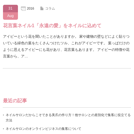
31
2016
コラム
Aug
花言葉ネイル1「永遠の愛」をネイルに込めて
アイビーという花を聞いたことがありますか。 家や建物の壁などによく貼りつ
いている緑色の葉をたくさんつけたツル、これがアイビーです。 葉っぱだけの
ように思えるアイビーにも花があり、花言葉もあります。 アイビーの特徴や花
言葉から、ア…
最近の記事
ネイルサロンだからこそできる美爪の作り方！他サロンとの差別化で集客に役立てる
方法
ネイルサロンのオンラインビジネスの集客について