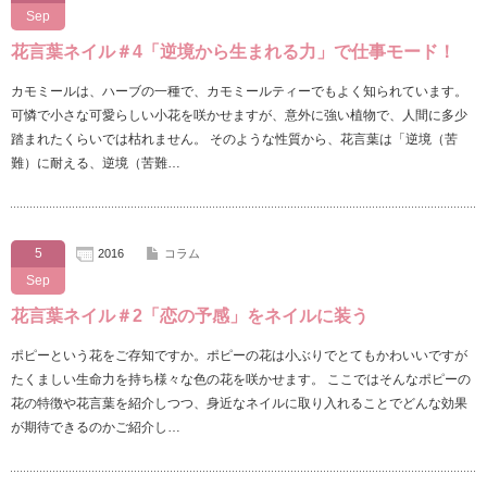
Sep
花言葉ネイル＃4「逆境から生まれる力」で仕事モード！
カモミールは、ハーブの一種で、カモミールティーでもよく知られています。
可憐で小さな可愛らしい小花を咲かせますが、意外に強い植物で、人間に多少
踏まれたくらいでは枯れません。 そのような性質から、花言葉は「逆境（苦
難）に耐える、逆境（苦難…
5
2016
コラム
Sep
花言葉ネイル＃2「恋の予感」をネイルに装う
ポピーという花をご存知ですか。ポピーの花は小ぶりでとてもかわいいですが
たくましい生命力を持ち様々な色の花を咲かせます。 ここではそんなポピーの
花の特徴や花言葉を紹介しつつ、身近なネイルに取り入れることでどんな効果
が期待できるのかご紹介し…