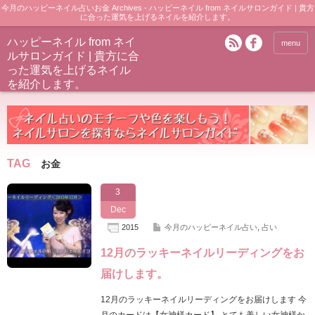
今月のハッピーネイル占いお金 Archives - ハッピーネイル from ネイルサロンガイド | 貴方
に合った運気を上げるネイルを紹介します。
ハッピーネイル from ネイ
menu
ルサロンガイド | 貴方に合
った運気を上げるネイル
を紹介します。
TAG
お金
3
Dec
2015
今月のハッピーネイル占い
,
占い
12月のラッキーネイルリーディングをお
届けします。
12月のラッキーネイルリーディングをお届けします 今
月のカードは【女神様カード】 とても美しい女神様か