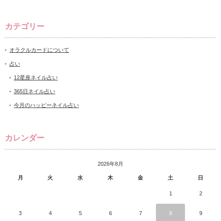
カテゴリー
オラクルカードについて
占い
12星座ネイル占い
365日ネイル占い
今月のハッピーネイル占い
カレンダー
2026年8月
月
火
水
木
金
土
日
1
2
3
4
5
6
7
8
9