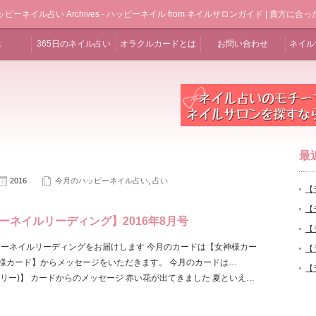
ネイル占い Archives - ハッピーネイル from ネイルサロンガイド | 貴方
ム
365日のネイル占い
オラクルカードとは
お問い合わせ
ネイル
最
2016
今月のハッピーネイル占い
,
占い
【
【
ーネイルリーディング】2016年8月号
【
キーネイルリーディングをお届けします 今月のカードは【女神様カー
【
神様カード】からメッセージをいただきます。 今月のカードは…
【
カーリー)】 カードからのメッセージ 赤い花が出てきました 夏といえ…