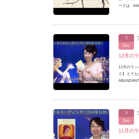
ードは…In
3
Dec
12月の
12月のラ
ド】 とて
ABUNDA
3
Dec
11月の