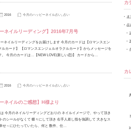
カ
2016
今月のハッピーネイル占い
,
占い
オ
占
ーネイルリーディング】2016年7月号
キーネイルリーディングをお届けします 今月のカードは【ロマンスエン
クルカード】 【ロマンスエンジェルオラクルカード】からメッセージを
。 今月のカードは…【NEW LOVE(新しい恋)】 カードから…
カ
2016
今月のハッピーネイル占い
,
占い
ーネイルのご感想】H様より
んにちは 今月のネイルリーディングどおりの ネイルイメージで、やって頂き
ハトのシールがなくて 蝶々にして頂き 右手人差し指を強調して 大きなス
 幸せ～にひたっていたら、何と 数件、仕…
1