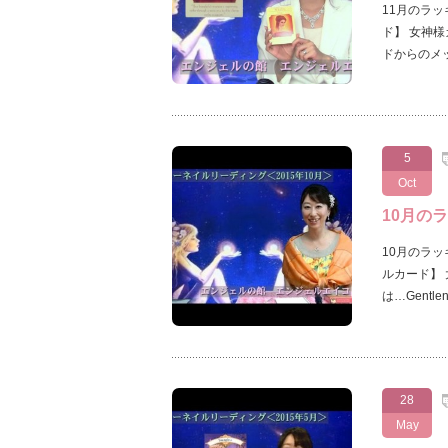
11月のラ
ド】 女神様
ドからのメ
5
Oct
10月の
10月のラ
ルカード】
は…Gent
28
May