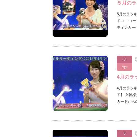
５月のラ
5月のラッ
ド ユニコー
ティンカー
3
Apr
4月のラ
4月のラッ
ド】 女神様
カードから
5