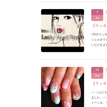
4
Jul
【ラッキ
7月のラッ
ジェルオラ
いただきます
28
Jun
【ラッキ
---- こ
ました。 
トーンを。