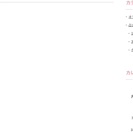
カ
オ
占
カ
1