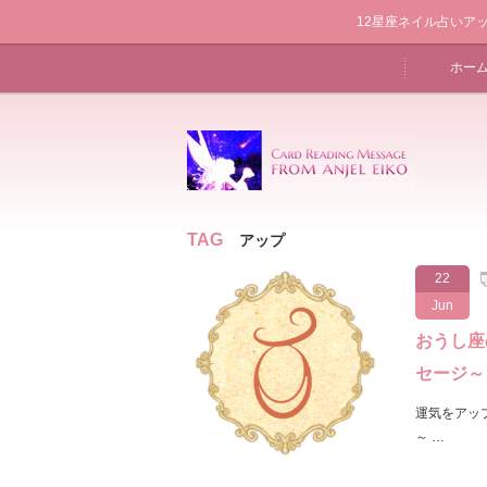
12星座ネイル占いアップ
ホー
TAG
アップ
22
Jun
おうし座
セージ～
運気をアッ
～ …