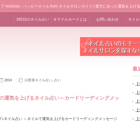
 Archives - ハッピーネイル from ネイルサロンガイド | 貴方に合った運気を
ム
365日のネイル占い
オラクルカードとは
お問い合わせ
ネイル
最
2014
12星座ネイル占い
,
占い
【
【
の運気を上げるネイル占い～カードリーディングメッ
【
【
プ♪ネイル占い ～ネイルで運気を上げるカードリーディングメッセージ
【