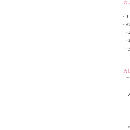
カ
オ
占
カ
1