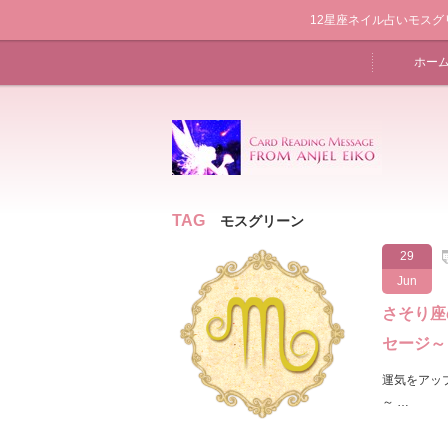
12星座ネイル占いモスグリー
ホー
TAG
モスグリーン
29
Jun
さそり座
セージ～
運気をアッ
～ …