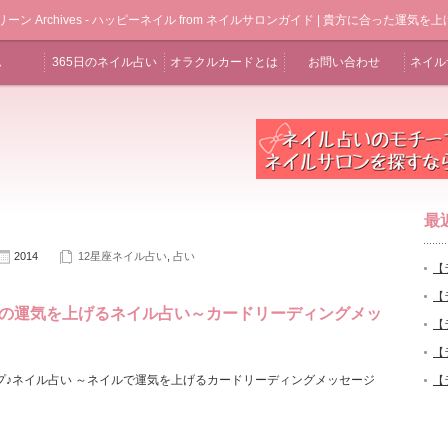
ン Archives - ハッピーネイル from ネイルサロンガイド | 貴方に合った運
ム
365日のネイル占い
オラクルカードとは
お問い合わせ
ネイル
最
2014
12星座ネイル占い
,
占い
【
【
の運気を上げるネイル占い～カードリーディングメッ
【
【
プ♪ネイル占い ～ネイルで運気を上げるカードリーディングメッセージ
【