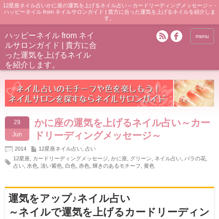
12星座ネイル占いかに座の運気を上げるネイル占い～カードリーディングメッセージ～ -
ハッピーネイル from ネイルサロンガイド | 貴方に合った運気を上げるネイルを紹介しま
す。
ハッピーネイル from ネイ
menu
ルサロンガイド | 貴方に合
った運気を上げるネイル
を紹介します。
かに座の運気を上げるネイル占い～カー
29
ドリーディングメッセージ～
Jun
2014
12星座ネイル占い
,
占い
12星座
,
カードリーディングメッセージ
,
かに座
,
グリーン
,
ネイル占い
,
バラの花
,
占い
,
水色
,
淡い紫色
,
白色
,
赤色
,
輝きのあるモチーフ
,
黄色
運気をアップ♪ネイル占い
～ネイルで運気を上げるカードリーディン