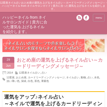
12星座ネイル占いおとめ座の運気を上げるネイル占い～カードリーディングメッセージ～ -
ハッピーネイル from ネイルサロンガイド | 貴方に合った運気を上げるネイルを紹介しま
す。
ハッピーネイル from ネイ
menu
ルサロンガイド | 貴方に合
った運気を上げるネイル
を紹介します。
おとめ座の運気を上げるネイル占い～カ
29
ードリーディングメッセージ～
Jun
2014
12星座ネイル占い
,
占い
12星座
,
おとめ座
,
カードリーディングメッセージ
,
ネイル占い
,
動物
,
占い
,
水色
,
淡い薄い色
,
深緑
,
白色
,
茶色
,
薄紫色
運気をアップ♪ネイル占い
～ネイルで運気を上げるカードリーディン