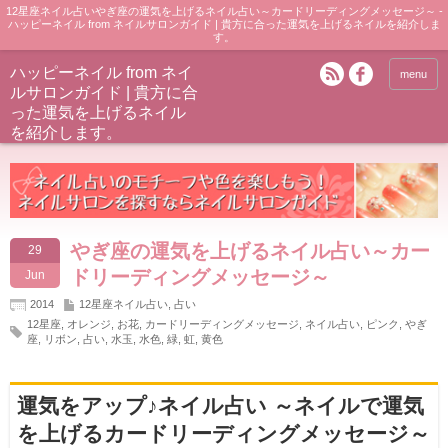
12星座ネイル占いやぎ座の運気を上げるネイル占い～カードリーディングメッセージ～ -
ハッピーネイル from ネイルサロンガイド | 貴方に合った運気を上げるネイルを紹介しま
す。
ハッピーネイル from ネイ
menu
ルサロンガイド | 貴方に合
った運気を上げるネイル
を紹介します。
やぎ座の運気を上げるネイル占い～カー
29
ドリーディングメッセージ～
Jun
2014
12星座ネイル占い
,
占い
12星座
,
オレンジ
,
お花
,
カードリーディングメッセージ
,
ネイル占い
,
ピンク
,
やぎ
座
,
リボン
,
占い
,
水玉
,
水色
,
緑
,
虹
,
黄色
運気をアップ♪ネイル占い ～ネイルで運気
を上げるカードリーディングメッセージ～