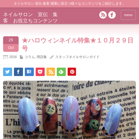
ネイルサロン 宣伝 集客 開業に役立つ様々なコンテンツをご紹介します。
ネイルサロン 宣伝 集
menu
客 お役立ちコンテンツ
★ハロウィンネイル特集★１０月２９日
29
号
Oct
2016
コラム
,
用語集
スタッフネイルサロンガイド