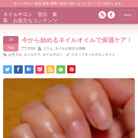
ネイルサロン 宣伝 集客 開業に役立つ様々なコンテンツをご紹介します。
ネイルサロン 宣伝 集
menu
客 お役立ちコンテンツ
今から始めるネイルオイルで保湿ケア！
18
Aug
2016
コラム
,
ネイルお役立ち情報
お手入れ
,
ネイルケア
,
ネイルサロン
スタッフネイルサロンガイド