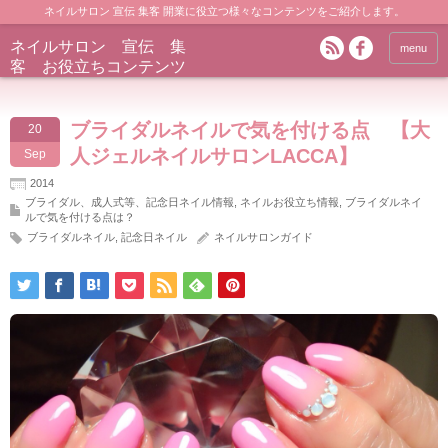
ネイルサロン 宣伝 集客 開業に役立つ様々なコンテンツをご紹介します。
ネイルサロン 宣伝 集
menu
客 お役立ちコンテンツ
ブライダルネイルで気を付ける点 【大
20
人ジェルネイルサロンLACCA】
Sep
2014
ブライダル、成人式等、記念日ネイル情報
,
ネイルお役立ち情報
,
ブライダルネイ
ルで気を付ける点は？
ブライダルネイル
,
記念日ネイル
ネイルサロンガイド