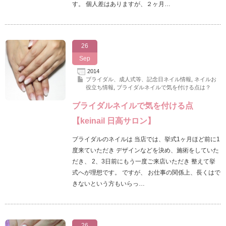
す。 個人差はありますが、２ヶ月…
26
Sep
2014
ブライダル、成人式等、記念日ネイル情報
,
ネイルお
役立ち情報
,
ブライダルネイルで気を付ける点は？
ブライダルネイルで気を付ける点
【keinail 日高サロン】
ブライダルのネイルは 当店では、挙式1ヶ月ほど前に1
度来ていただき デザインなどを決め、施術をしていた
だき、 2、3日前にもう一度ご来店いただき 整えて挙
式へが理想です。 ですが、 お仕事の関係上、長くはで
きないという方もいらっ…
26