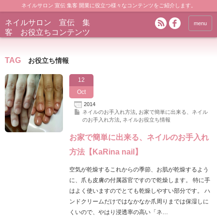
ネイルサロン 宣伝 集客 開業に役立つ様々なコンテンツをご紹介します。
ネイルサロン 宣伝 集
menu
客 お役立ちコンテンツ
TAG
お役立ち情報
12
Oct
2014
ネイルのお手入れ方法
,
お家で簡単に出来る、ネイル
のお手入れ方法
,
ネイルお役立ち情報
お家で簡単に出来る、ネイルのお手入れ
方法【KaRina nail】
空気が乾燥するこれからの季節、お肌が乾燥するよう
に、爪も皮膚の付属器官ですので乾燥します。 特に手
はよく使いますのでとても乾燥しやすい部分です。 ハ
ンドクリームだけではなかなか爪周りまでは保湿しに
くいので、やはり浸透率の高い「ネ…