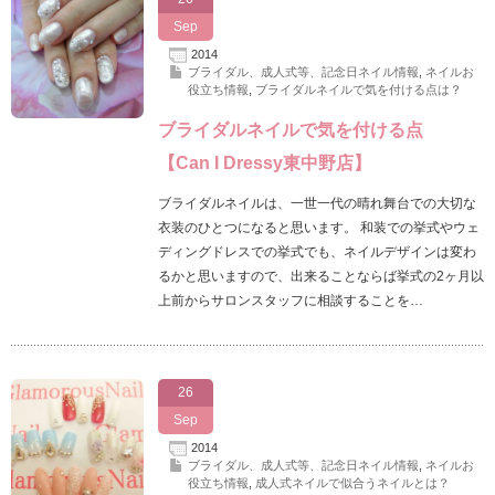
Sep
2014
ブライダル、成人式等、記念日ネイル情報
,
ネイルお
役立ち情報
,
ブライダルネイルで気を付ける点は？
ブライダルネイルで気を付ける点
【Can I Dressy東中野店】
ブライダルネイルは、一世一代の晴れ舞台での大切な
衣装のひとつになると思います。 和装での挙式やウェ
ディングドレスでの挙式でも、ネイルデザインは変わ
るかと思いますので、出来ることならば挙式の2ヶ月以
上前からサロンスタッフに相談することを…
26
Sep
2014
ブライダル、成人式等、記念日ネイル情報
,
ネイルお
役立ち情報
,
成人式ネイルで似合うネイルとは？