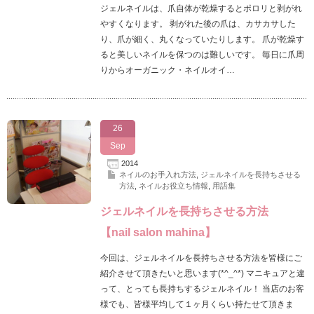
ジェルネイルは、爪自体が乾燥するとポロリと剥がれ
やすくなります。 剥がれた後の爪は、カサカサした
り、爪が細く、丸くなっていたりします。 爪が乾燥す
ると美しいネイルを保つのは難しいです。 毎日に爪周
りからオーガニック・ネイルオイ…
26
Sep
2014
ネイルのお手入れ方法
,
ジェルネイルを長持ちさせる
方法
,
ネイルお役立ち情報
,
用語集
ジェルネイルを長持ちさせる方法
【nail salon mahina】
今回は、ジェルネイルを長持ちさせる方法を皆様にご
紹介させて頂きたいと思います(*^_^*) マニキュアと違
って、とっても長持ちするジェルネイル！ 当店のお客
様でも、皆様平均して１ヶ月くらい持たせて頂きま