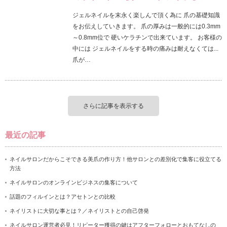
ジェルネイルを末永く楽しんで頂く為に 爪の基礎知識
をお伝えしていきます。 爪の厚みは一般的には0.3mm
～0.8mm位で 硬いケラチンで出来ています。 お客様の
中には ジェルネイルをする時の痛みは耐えなくては...
爪が…
さらに記事を表示する
最近の記事
ネイルサロンだからこそできる美爪の作り方！他サロンとの差別化で集客に役立てる
方法
ネイルサロンのオンラインビジネスの集客について
話題のフィルインとは？アセトンとの比較
ネイリストに大切な事とは？／ネイリストとの自己啓発
ネイルサロン運営者必見！リピーター獲得の鍵はアフターフォローとおもてなしの