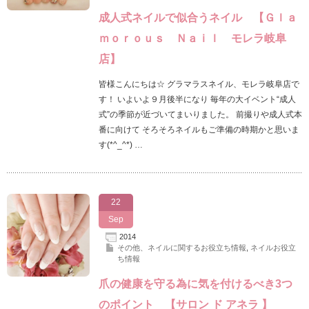
成人式ネイルで似合うネイル 【Ｇｌａ
ｍｏｒｏｕｓ Ｎａｉｌ モレラ岐阜
店】
皆様こんにちは☆ グラマラスネイル、モレラ岐阜店で
す！ いよいよ９月後半になり 毎年の大イベント“成人
式”の季節が近づいてまいりました。 前撮りや成人式本
番に向けて そろそろネイルもご準備の時期かと思いま
す(*^_^*) …
22
Sep
2014
その他、ネイルに関するお役立ち情報
,
ネイルお役立
ち情報
爪の健康を守る為に気を付けるべき3つ
のポイント 【サロン ド アネラ 】