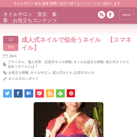
ネイルサロン 宣伝 集客 開業に役立つ様々なコンテンツをご紹介します。
ネイルサロン 宣伝 集
menu
客 お役立ちコンテンツ
成人式ネイルで似合うネイル 【スマネ
12
イル】
Oct
2014
ブライダル、成人式等、記念日ネイル情報
,
ネイルお役立ち情報
,
成人式ネイルで
似合うネイルとは？
お役立ち情報
,
ネイルサロン
,
成人式ネイル
,
記念日ネイル
ネイルサロンガイド