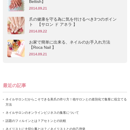
Bettish】
2014.09.21
爪の健康を守る為に気を付けるべき3つのポイン
ト 【サロン ド アネラ 】
2014.09.22
お家で簡単に出来る、ネイルのお手入れ方法
【Roca Nail 】
2014.09.21
最近の記事
ネイルサロンだからこそできる美爪の作り方！他サロンとの差別化で集客に役立てる
方法
ネイルサロンのオンラインビジネスの集客について
話題のフィルインとは？アセトンとの比較
ネイリストに大切な事とは？／ネイリストとの自己啓発