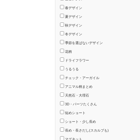
春デザイン
夏デザイン
秋デザイン
冬デザイン
季節を選ばないデザイン
花柄
ドライフラワー
うるうる
チェック・アーガイル
アニマル柄まとめ
天然石・大理石
3D・パーツたくさん
短めショート
ショート・少し長め
長め・長さだし(スカルプも)
マグネット