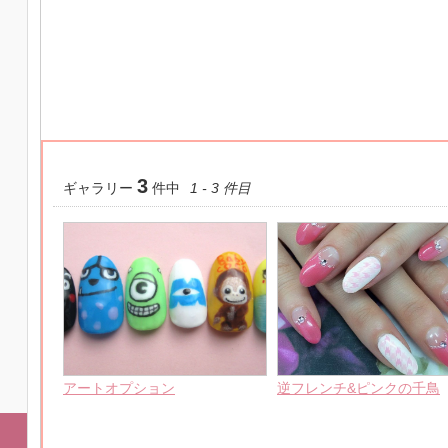
3
ギャラリー
件中
1 - 3 件目
アートオプション
逆フレンチ&ピンクの千鳥