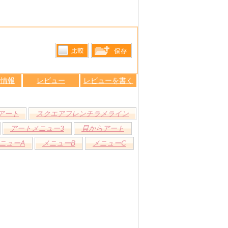
比較す
保存リス
る
ン情報
レビュー
レビューを書く
トへ登録
します
アート
スクエアフレンチラメライン
アートメニュー3
貝からアート
ニューA
メニューB
メニューC