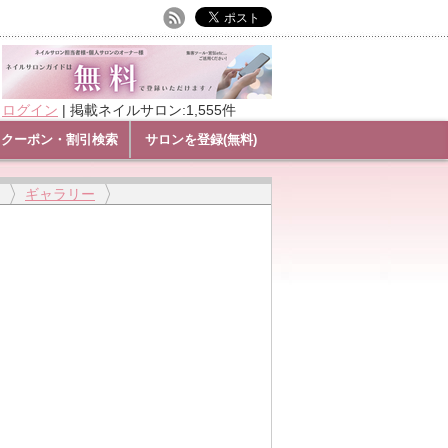
ログイン
|
掲載ネイルサロン:1,555件
クーポン・割引検索
サロンを登録(無料)
ギャラリー