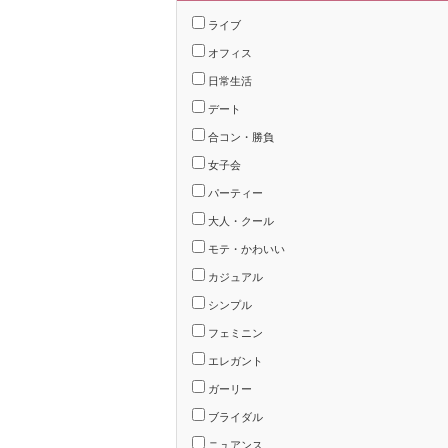
ライブ
オフィス
日常生活
デート
合コン・勝負
女子会
パーティー
大人・クール
モテ・かわいい
カジュアル
シンプル
フェミニン
エレガント
ガーリー
ブライダル
ニュアンス