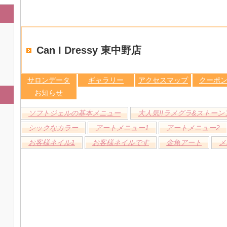
Can I Dressy 東中野店
サロンデータ
ギャラリー
アクセスマップ
クーポ
お知らせ
ソフトジェルの基本メニュー
大人気!!ラメグラ&ストーン
シックなカラー
アートメニュー1
アートメニュー2
お客様ネイル1
お客様ネイルです
金魚アート
メ