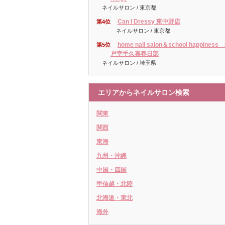
ネイルサロン / 東京都
Can I Dressy 東中野店
第4位
ネイルサロン / 東京都
home nail salon＆school happiness
第5位
戸幸手久喜春日部
ネイルサロン / 埼玉県
エリアからネイルサロン検索
関東
関西
東海
九州・沖縄
中国・四国
甲信越・北陸
北海道・東北
海外