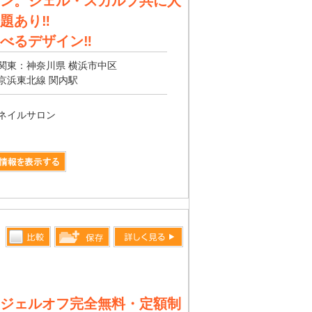
ン。ジェル・スカルプ共に人
題あり‼︎
べるデザイン‼︎
関東：神奈川県 横浜市中区
京浜東北線 関内駅
ネイルサロン
比較す
詳しく見る
保存リス
る
トへ登録
します
ジェルオフ完全無料・定額制