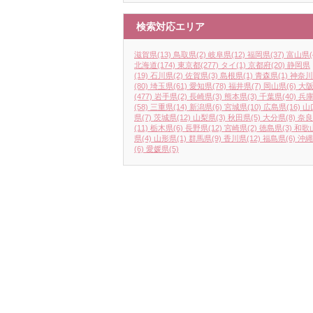
検索対応エリア
滋賀県
(13)
鳥取県
(2)
岐阜県
(12)
福岡県
(37)
富山県
(
北海道
(174)
東京都
(277)
タイ
(1)
京都府
(20)
静岡県
(19)
石川県
(2)
佐賀県
(3)
島根県
(1)
青森県
(1)
神奈川
(80)
埼玉県
(61)
愛知県
(78)
福井県
(7)
岡山県
(6)
大
(477)
岩手県
(2)
長崎県
(3)
熊本県
(3)
千葉県
(40)
兵
(58)
三重県
(14)
新潟県
(6)
宮城県
(10)
広島県
(16)
山
県
(7)
茨城県
(12)
山梨県
(3)
秋田県
(5)
大分県
(8)
奈良
(11)
栃木県
(6)
長野県
(12)
宮崎県
(2)
徳島県
(3)
和歌
県
(4)
山形県
(1)
群馬県
(9)
香川県
(12)
福島県
(6)
沖縄
(6)
愛媛県
(5)