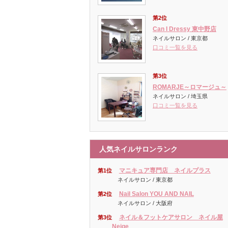
第2位
Can I Dressy 東中野店
ネイルサロン / 東京都
口コミ一覧を見る
第3位
ROMARJE～ロマージュ～
ネイルサロン / 埼玉県
口コミ一覧を見る
人気ネイルサロンランク
マニキュア専門店 ネイルプラス
第1位
ネイルサロン / 東京都
Nail Salon YOU AND NAIL
第2位
ネイルサロン / 大阪府
ネイル＆フットケアサロン ネイル屋
第3位
Neige