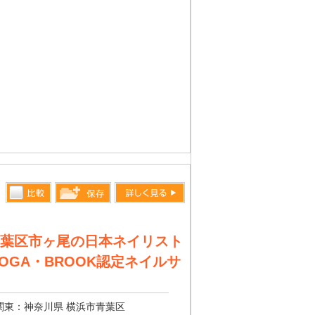
比較す
詳しく見る
保存リス
る
トへ登録
葉区市ヶ尾の日本ネイリスト
します
OGA・BROOK認定ネイルサ
関東：神奈川県 横浜市青葉区