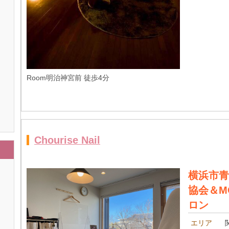
Room明治神宮前 徒歩4分
Chourise Nail
横浜市青
協会＆M
ロン
エリア