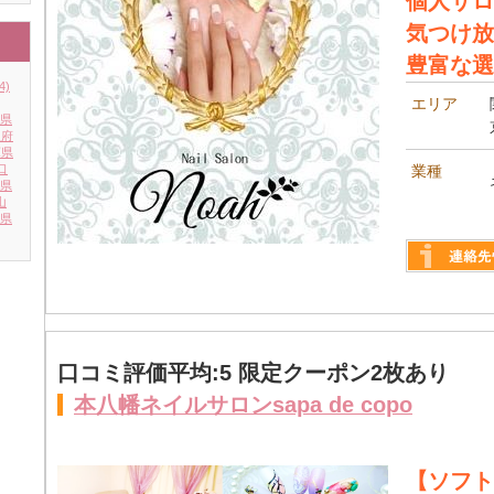
個人サロ
気つけ放
豊富な選
4)
エリア
県
阪府
庫県
口
業種
県
山
県
詳しく見る
口コミ評価平均:5 限定クーポン2枚あり
本八幡ネイルサロンsapa de copo
【ソフト