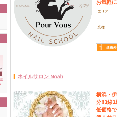
お気軽に
エリア
業種
詳しく見る
ネイルサロン Noah
を使
を
横浜・伊
分‼︎3線
低価格で