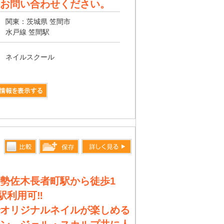
お問い合わせください。
関東：茨城県 笠間市
水戸線 笠間駅
ネイルスクール
比較す
詳しく見る
保存リス
る
トへ登録
勢佐木長者町駅から徒歩1
します
3駅利用可‼︎
オリジナルネイルが楽しめる