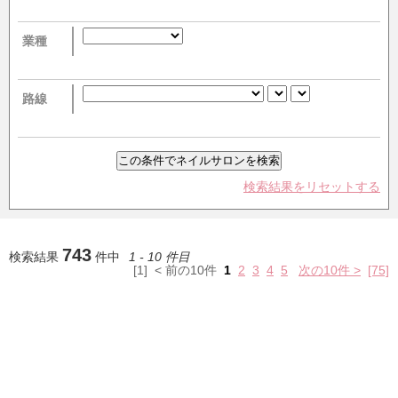
業種
路線
検索結果をリセットする
743
検索結果
件中
1 - 10 件目
[1] < 前の10件
1
2
3
4
5
次の10件 >
[75]