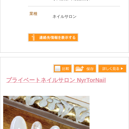
業種
ネイルサロン
詳しく見る
比較す
詳しく見る
保存リス
プライベートネイルサロン NyrTorNail
る
トへ登録
します