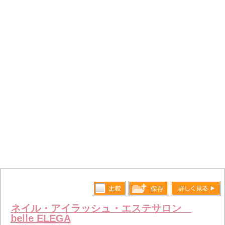
比較す
詳しく見る
保存リス
ネイル・アイラッシュ・エステサロン
る
belle ELEGA
トへ登録