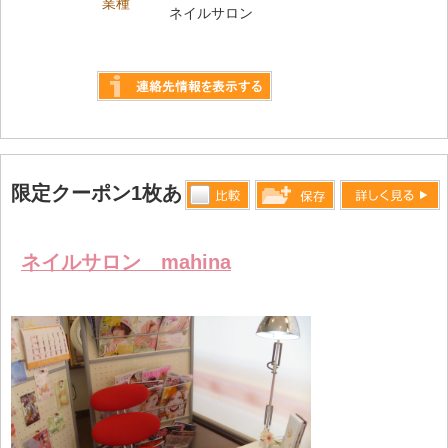
業種
ネイルサロン
詳しく見る
限定クーポン1枚あり
比較す
詳しく見る
保存リス
る
トへ登録
ネイルサロン mahina
します