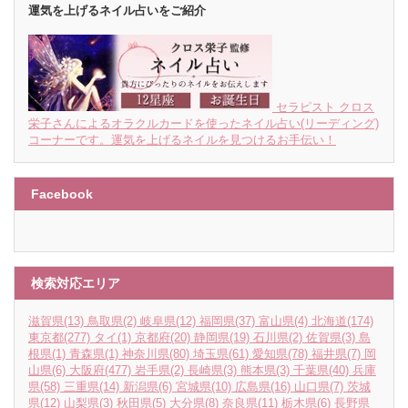
運気を上げるネイル占いをご紹介
セラピスト クロス
栄子さんによるオラクルカードを使ったネイル占い(リーディング)
コーナーです。運気を上げるネイルを見つけるお手伝い！
Facebook
検索対応エリア
滋賀県
(13)
鳥取県
(2)
岐阜県
(12)
福岡県
(37)
富山県
(4)
北海道
(174)
東京都
(277)
タイ
(1)
京都府
(20)
静岡県
(19)
石川県
(2)
佐賀県
(3)
島
根県
(1)
青森県
(1)
神奈川県
(80)
埼玉県
(61)
愛知県
(78)
福井県
(7)
岡
山県
(6)
大阪府
(477)
岩手県
(2)
長崎県
(3)
熊本県
(3)
千葉県
(40)
兵庫
県
(58)
三重県
(14)
新潟県
(6)
宮城県
(10)
広島県
(16)
山口県
(7)
茨城
県
(12)
山梨県
(3)
秋田県
(5)
大分県
(8)
奈良県
(11)
栃木県
(6)
長野県