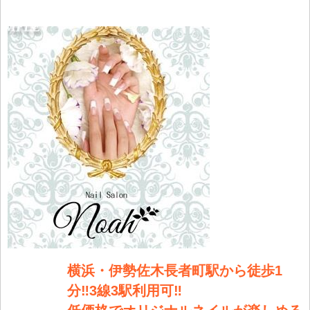
トへ登録
します
横浜・伊勢佐木長者町駅から徒歩1
分‼︎3線3駅利用可‼︎