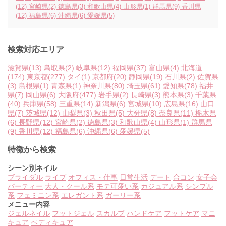
(12)
宮崎県
(2)
徳島県
(3)
和歌山県
(4)
山形県
(1)
群馬県
(9)
香川県
(12)
福島県
(6)
沖縄県
(6)
愛媛県
(5)
検索対応エリア
滋賀県
(13)
鳥取県
(2)
岐阜県
(12)
福岡県
(37)
富山県
(4)
北海道
(174)
東京都
(277)
タイ
(1)
京都府
(20)
静岡県
(19)
石川県
(2)
佐賀県
(3)
島根県
(1)
青森県
(1)
神奈川県
(80)
埼玉県
(61)
愛知県
(78)
福井
県
(7)
岡山県
(6)
大阪府
(477)
岩手県
(2)
長崎県
(3)
熊本県
(3)
千葉県
(40)
兵庫県
(58)
三重県
(14)
新潟県
(6)
宮城県
(10)
広島県
(16)
山口
県
(7)
茨城県
(12)
山梨県
(3)
秋田県
(5)
大分県
(8)
奈良県
(11)
栃木県
(6)
長野県
(12)
宮崎県
(2)
徳島県
(3)
和歌山県
(4)
山形県
(1)
群馬県
(9)
香川県
(12)
福島県
(6)
沖縄県
(6)
愛媛県
(5)
特徴から検索
シーン別ネイル
ブライダル
ライブ
オフィス・仕事
日常生活
デート
合コン
女子会
パーティー
大人・クール系
モテ可愛い系
カジュアル系
シンプル
系
フェミニン系
エレガント系
ガーリー系
メニュー内容
ジェルネイル
フットジェル
スカルプ
ハンドケア
フットケア
マニ
キュア
ペディキュア