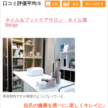
口コミ評価平均:5
比較す
詳しく見る
保存リス
る
トへ登録
ネイル＆フットケアサロン ネイル屋
Neige
します
美容室内ですが個室のようになっていま..
自爪の健康を第一に♪楽しくキレイに♪