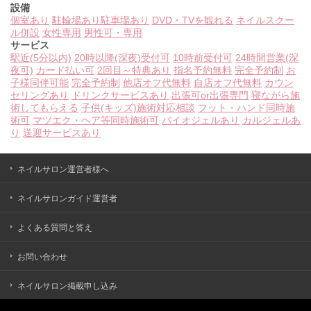
設備
個室あり
駐輪場あり
駐車場あり
DVD・TVを観れる
ネイルスクー
ル併設
女性専用
男性可・専用
サービス
駅近(5分以内)
20時以降(深夜)受付可
10時前受付可
24時間営業(深
夜可)
カード払い可
2回目～特典あり
指名予約無料
完全予約制
お
子様同伴可能
完全予約制
他店オフ代無料
自店オフ代無料
カウン
セリングあり
ドリンクサービスあり
出張可or出張専門
寝ながら施
術してもらえる
子供(キッズ)施術対応相談
フット・ハンド同時施
術可
マツエク・ヘア等同時施術可
バイオジェルあり
カルジェルあ
り
送迎サービスあり
ネイルサロン運営者様へ
ネイルサロンガイド運営者
よくある質問と答え
お問い合わせ
ネイルサロン掲載申し込み