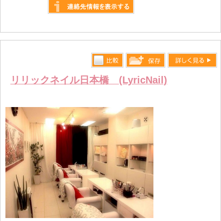
詳しく見る
比較す
詳しく見る
保存リス
リリックネイル日本橋 (LyricNail)
る
トへ登録
します