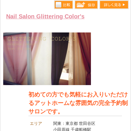
比較す
詳しく見る
保存リス
Nail Salon Glittering Color's
る
トへ登録
します
初めての方でも気軽にお入りいただけ
るアットホームな雰囲気の完全予約制
サロンです。
エリア
関東：東京都 世田谷区
小田原線 千歳船橋駅