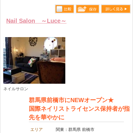
比較す
詳しく見る
保存リス
Nail Salon ～Luce～
る
トへ登録
します
ネイルサロン
群馬県前橋市にNEWオープン★
国際ネイリストライセンス保持者が指
先を華やかに
エリア
関東：群馬県 前橋市