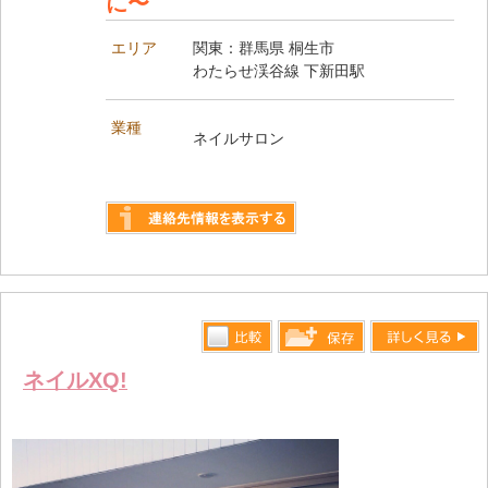
に〜
エリア
関東：群馬県 桐生市
わたらせ渓谷線 下新田駅
業種
ネイルサロン
詳しく見る
比較す
詳しく見る
保存リス
ネイルXQ!
る
トへ登録
します