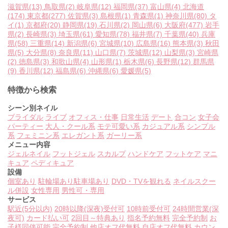
滋賀県
(13)
鳥取県
(2)
岐阜県
(12)
福岡県
(37)
富山県
(4)
北海道
(174)
東京都
(277)
佐賀県
(3)
島根県
(1)
青森県
(1)
神奈川県
(80)
タ
イ
(1)
京都府
(20)
静岡県
(19)
石川県
(2)
岡山県
(6)
大阪府
(477)
岩手
県
(2)
長崎県
(3)
埼玉県
(61)
愛知県
(78)
福井県
(7)
千葉県
(40)
兵庫
県
(58)
三重県
(14)
新潟県
(6)
宮城県
(10)
広島県
(16)
熊本県
(3)
秋田
県
(5)
大分県
(8)
奈良県
(11)
山口県
(7)
茨城県
(12)
山梨県
(3)
宮崎県
(2)
徳島県
(3)
和歌山県
(4)
山形県
(1)
栃木県
(6)
長野県
(12)
群馬県
(9)
香川県
(12)
福島県
(6)
沖縄県
(6)
愛媛県
(5)
特徴から検索
シーン別ネイル
ブライダル
ライブ
オフィス・仕事
日常生活
デート
合コン
女子会
パーティー
大人・クール系
モテ可愛い系
カジュアル系
シンプル
系
フェミニン系
エレガント系
ガーリー系
メニュー内容
ジェルネイル
フットジェル
スカルプ
ハンドケア
フットケア
マニ
キュア
ペディキュア
設備
個室あり
駐輪場あり
駐車場あり
DVD・TVを観れる
ネイルスクー
ル併設
女性専用
男性可・専用
サービス
駅近(5分以内)
20時以降(深夜)受付可
10時前受付可
24時間営業(深
夜可)
カード払い可
2回目～特典あり
指名予約無料
完全予約制
お
子様同伴可能
完全予約制
他店オフ代無料
自店オフ代無料
カウン