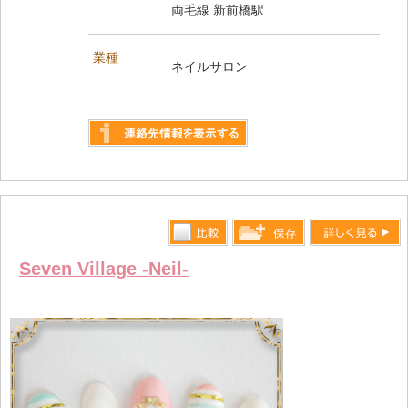
両毛線 新前橋駅
業種
ネイルサロン
詳しく見る
比較す
詳しく見る
保存リス
Seven Village -Neil-
る
トへ登録
します