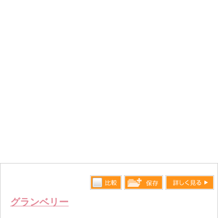
比較す
詳しく見る
保存リス
グランベリー
る
トへ登録