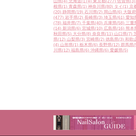
山県
(4)
北海道
(174)
東京都
(277)
佐賀県
(3)
根県
(1)
青森県
(1)
神奈川県
(80)
タイ
(1)
京
(20)
静岡県
(19)
石川県
(2)
岡山県
(6)
大阪府
(477)
岩手県
(2)
長崎県
(3)
埼玉県
(61)
愛知
(78)
福井県
(7)
千葉県
(40)
兵庫県
(58)
三重
(14)
新潟県
(6)
宮城県
(10)
広島県
(16)
熊本
秋田県
(5)
大分県
(8)
奈良県
(11)
山口県
(7)
県
(12)
山梨県
(3)
宮崎県
(2)
徳島県
(3)
和歌
(4)
山形県
(1)
栃木県
(6)
長野県
(12)
群馬県
(
川県
(12)
福島県
(6)
沖縄県
(6)
愛媛県
(5)