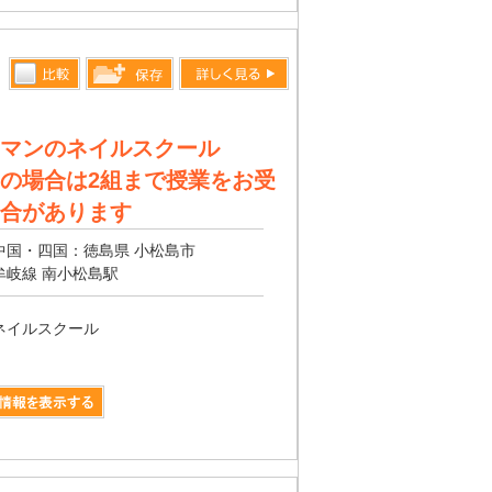
比較す
詳しく見る
保存リス
る
トへ登録
マンのネイルスクール
します
の場合は2組まで授業をお受
合があります
中国・四国：徳島県 小松島市
牟岐線 南小松島駅
ネイルスクール