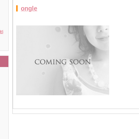
ongle
 杉