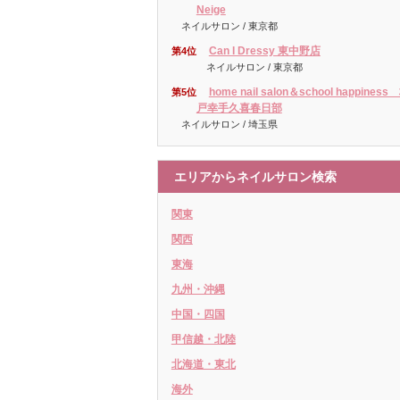
Neige
ネイルサロン / 東京都
Can I Dressy 東中野店
第4位
ネイルサロン / 東京都
home nail salon＆school happiness
第5位
戸幸手久喜春日部
ネイルサロン / 埼玉県
エリアからネイルサロン検索
関東
関西
東海
九州・沖縄
中国・四国
甲信越・北陸
北海道・東北
海外