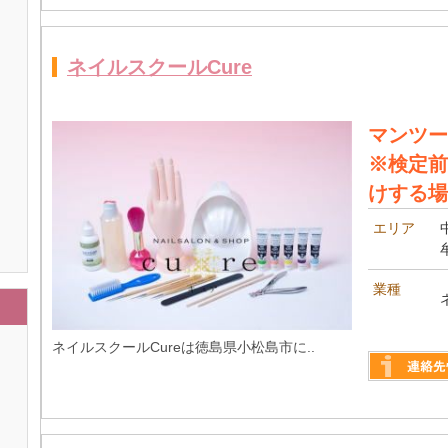
ネイルスクールCure
マンツー
※検定前
けする場
エリア
業種
ネイルスクールCureは徳島県小松島市に..
詳しく見る