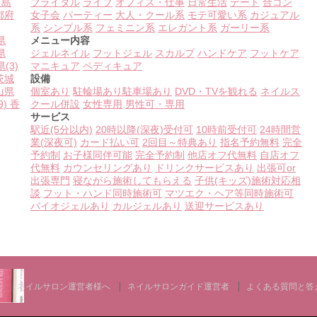
島
ブライダル
ライブ
オフィス・仕事
日常生活
デート
合コン
都府
女子会
パーティー
大人・クール系
モテ可愛い系
カジュアル
系
シンプル系
フェミニン系
エレガント系
ガーリー系
県
メニュー内容
県
ジェルネイル
フットジェル
スカルプ
ハンドケア
フットケア
県
(3)
マニキュア
ペディキュア
茨城
設備
山県
個室あり
駐輪場あり
駐車場あり
DVD・TVを観れる
ネイルス
9)
香
クール併設
女性専用
男性可・専用
サービス
駅近(5分以内)
20時以降(深夜)受付可
10時前受付可
24時間営
業(深夜可)
カード払い可
2回目～特典あり
指名予約無料
完全
予約制
お子様同伴可能
完全予約制
他店オフ代無料
自店オフ
代無料
カウンセリングあり
ドリンクサービスあり
出張可or
出張専門
寝ながら施術してもらえる
子供(キッズ)施術対応相
談
フット・ハンド同時施術可
マツエク・ヘア等同時施術可
バイオジェルあり
カルジェルあり
送迎サービスあり
ネイルサロン運営者様へ
ネイルサロンガイド運営者
よくある質問と答