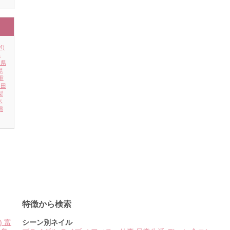
4)
県
川県
県
重
秋田
梨
木
縄
特徴から検索
)
富
シーン別ネイル