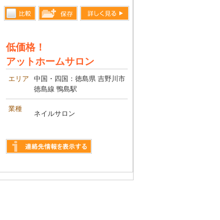
比較す
詳しく見る
保存リス
る
トへ登録
低価格！
します
アットホームサロン
エリア
中国・四国：徳島県 吉野川市
徳島線 鴨島駅
業種
ネイルサロン
詳しく見る