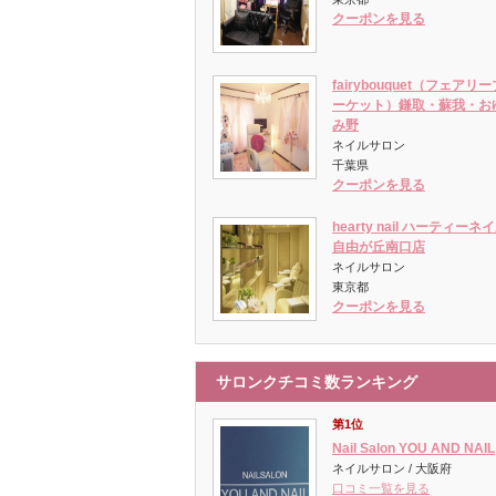
クーポンを見る
fairybouquet（フェアリー
ーケット）鎌取・蘇我・お
み野
ネイルサロン
千葉県
クーポンを見る
hearty nail ハーティーネ
自由が丘南口店
ネイルサロン
東京都
クーポンを見る
サロンクチコミ数ランキング
第1位
Nail Salon YOU AND NAIL
ネイルサロン / 大阪府
口コミ一覧を見る