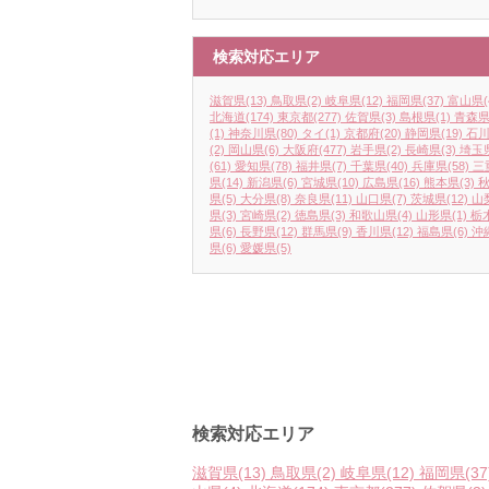
検索対応エリア
滋賀県
(13)
鳥取県
(2)
岐阜県
(12)
福岡県
(37)
富山県
(
北海道
(174)
東京都
(277)
佐賀県
(3)
島根県
(1)
青森
(1)
神奈川県
(80)
タイ
(1)
京都府
(20)
静岡県
(19)
石
(2)
岡山県
(6)
大阪府
(477)
岩手県
(2)
長崎県
(3)
埼玉
(61)
愛知県
(78)
福井県
(7)
千葉県
(40)
兵庫県
(58)
三
県
(14)
新潟県
(6)
宮城県
(10)
広島県
(16)
熊本県
(3)
県
(5)
大分県
(8)
奈良県
(11)
山口県
(7)
茨城県
(12)
山
県
(3)
宮崎県
(2)
徳島県
(3)
和歌山県
(4)
山形県
(1)
栃
県
(6)
長野県
(12)
群馬県
(9)
香川県
(12)
福島県
(6)
沖
県
(6)
愛媛県
(5)
検索対応エリア
滋賀県
(13)
鳥取県
(2)
岐阜県
(12)
福岡県
(37