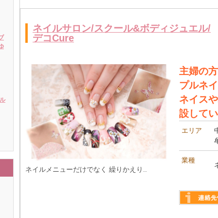
ネイルサロン/スクール&ボディジュエル/
デコCure
ブ
ゆ
主婦の方
プルネイ
ネイスや
イル
設してい
エリア
業種
ネイルメニューだけでなく 繰りかえり..
詳しく見る