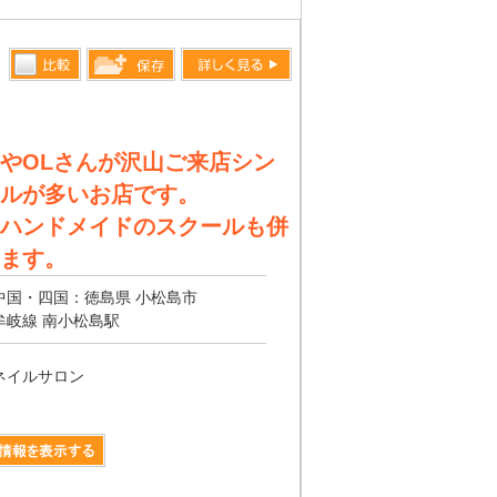
比較す
詳しく見る
保存リス
る
トへ登録
やOLさんが沢山ご来店シン
します
ルが多いお店です。
ハンドメイドのスクールも併
ます。
中国・四国：徳島県 小松島市
牟岐線 南小松島駅
ネイルサロン