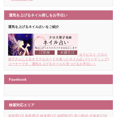
運気を上げるネイル探しをお手伝い
運気を上げるネイル占いをご紹介
セラピスト クロス
栄子さんによるオラクルカードを使ったネイル占い(リーディング)
コーナーです。運気を上げるネイルを見つけるお手伝い！
Facebook
検索対応エリア
滋賀県
(13)
鳥取県
(2)
岐阜県
(12)
福岡県
(37)
富山県
(4)
北海道
(174)