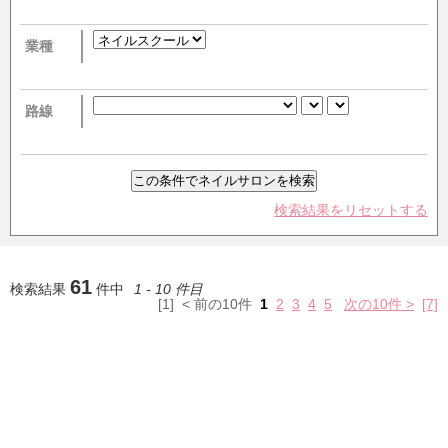
業種
路線
検索結果をリセットする
61
検索結果
件中
1 - 10 件目
[1] < 前の10件
1
2
3
4
5
次の10件 >
[7]