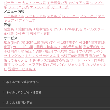
パーティー
大人・クール系
モテ可愛い系
カジュアル系
シンプル
系
フェミニン系
エレガント系
ガーリー系
メニュー内容
ジェルネイル
フットジェル
スカルプ
ハンドケア
フットケア
マニ
キュア
ペディキュア
設備
個室あり
駐輪場あり
駐車場あり
DVD・TVを観れる
ネイルスクー
ル併設
女性専用
男性可・専用
サービス
駅近(5分以内)
20時以降(深夜)受付可
10時前受付可
24時間営業(深
夜可)
カード払い可
2回目～特典あり
指名予約無料
完全予約制
お
子様同伴可能
完全予約制
他店オフ代無料
自店オフ代無料
カウン
セリングあり
ドリンクサービスあり
出張可or出張専門
寝ながら施
術してもらえる
子供(キッズ)施術対応相談
フット・ハンド同時施
術可
マツエク・ヘア等同時施術可
バイオジェルあり
カルジェルあ
り
送迎サービスあり
ネイルサロン運営者様へ
ネイルサロンガイド運営者
よくある質問と答え