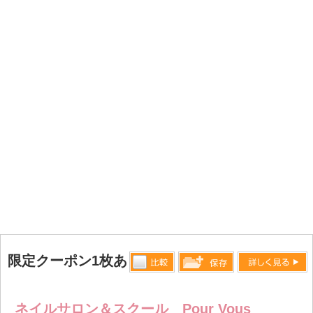
限定クーポン1枚あり
比較す
詳しく見る
保存リス
る
トへ登録
ネイルサロン＆スクール Pour Vous