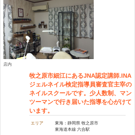
店内
牧之原市細江にあるJNA認定講師.INA
ジェルネイル検定指導員審査官主宰の
ネイルスクールです。少人数制、マン
ツーマンで行き届いた指導を心がけて
います。
エリア
東海：静岡県 牧之原市
東海道本線 六合駅