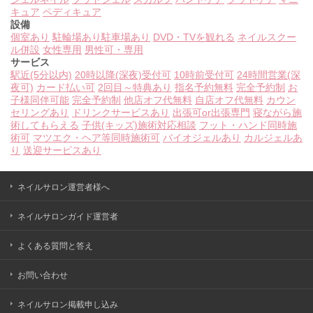
キュア
ペディキュア
設備
個室あり
駐輪場あり
駐車場あり
DVD・TVを観れる
ネイルスクー
ル併設
女性専用
男性可・専用
サービス
駅近(5分以内)
20時以降(深夜)受付可
10時前受付可
24時間営業(深
夜可)
カード払い可
2回目～特典あり
指名予約無料
完全予約制
お
子様同伴可能
完全予約制
他店オフ代無料
自店オフ代無料
カウン
セリングあり
ドリンクサービスあり
出張可or出張専門
寝ながら施
術してもらえる
子供(キッズ)施術対応相談
フット・ハンド同時施
術可
マツエク・ヘア等同時施術可
バイオジェルあり
カルジェルあ
り
送迎サービスあり
ネイルサロン運営者様へ
ネイルサロンガイド運営者
よくある質問と答え
お問い合わせ
ネイルサロン掲載申し込み