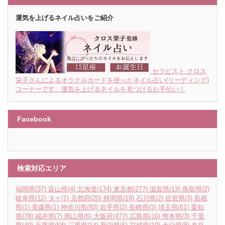
運気を上げるネイル占いをご紹介
セラピスト クロス
栄子さんによるオラクルカードを使ったネイル占い(リーディング)
コーナーです。運気を上げるネイルを見つけるお手伝い！
Facebook
検索対応エリア
福岡県
(37)
富山県
(4)
北海道
(174)
東京都
(277)
滋賀県
(13)
鳥取県
(2)
岐阜県
(12)
タイ
(1)
京都府
(20)
静岡県
(19)
石川県
(2)
佐賀県
(3)
島根
県
(1)
青森県
(1)
神奈川県
(80)
岩手県
(2)
長崎県
(3)
埼玉県
(61)
愛知
県
(78)
福井県
(7)
岡山県
(6)
大阪府
(477)
広島県
(16)
熊本県
(3)
千葉