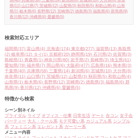
県
(40)
兵庫県
(58)
三重県
(14)
新潟県
(6)
宮城県
(10)
大分県
(8)
奈良
県
(11)
山口県
(7)
茨城県
(12)
山梨県
(3)
秋田県
(5)
和歌山県
(4)
山形
県
(1)
栃木県
(6)
長野県
(12)
宮崎県
(2)
徳島県
(3)
福島県
(6)
群馬県
(9)
香川県
(12)
沖縄県
(6)
愛媛県
(5)
検索対応エリア
福岡県
(37)
富山県
(4)
北海道
(174)
東京都
(277)
滋賀県
(13)
鳥取県
(2)
岐阜県
(12)
タイ
(1)
京都府
(20)
静岡県
(19)
石川県
(2)
佐賀県
(3)
島根県
(1)
青森県
(1)
神奈川県
(80)
岩手県
(2)
長崎県
(3)
埼玉県
(61)
愛知県
(78)
福井県
(7)
岡山県
(6)
大阪府
(477)
広島県
(16)
熊本県
(3)
千葉県
(40)
兵庫県
(58)
三重県
(14)
新潟県
(6)
宮城県
(10)
大分県
(8)
奈良県
(11)
山口県
(7)
茨城県
(12)
山梨県
(3)
秋田県
(5)
和歌山県
(4)
山形県
(1)
栃木県
(6)
長野県
(12)
宮崎県
(2)
徳島県
(3)
福島県
(6)
群
馬県
(9)
香川県
(12)
沖縄県
(6)
愛媛県
(5)
特徴から検索
シーン別ネイル
ブライダル
ライブ
オフィス・仕事
日常生活
デート
合コン
女子会
パーティー
大人・クール系
モテ可愛い系
カジュアル系
シンプル
系
フェミニン系
エレガント系
ガーリー系
メニュー内容
ジェルネイル
フットジェル
スカルプ
ハンドケア
フットケア
マニ