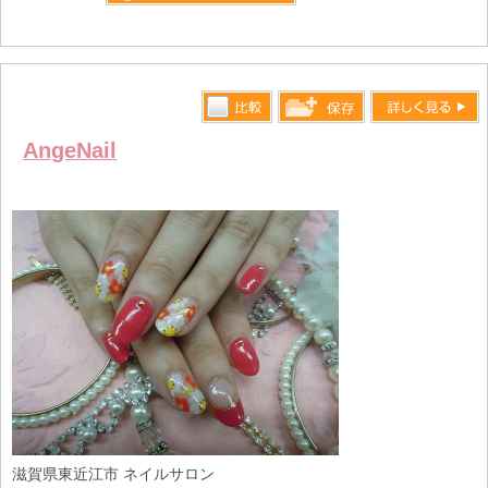
詳しく見る
比較す
詳しく見る
保存リス
AngeNail
る
トへ登録
します
滋賀県東近江市 ネイルサロン