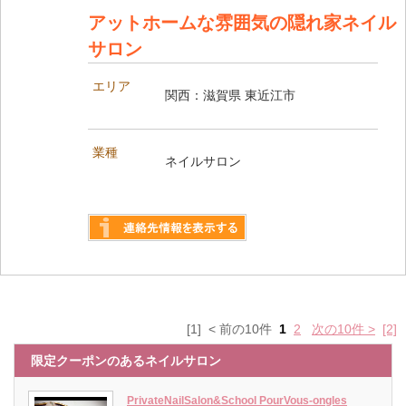
アットホームな雰囲気の隠れ家ネイル
サロン
エリア
関西：滋賀県 東近江市
業種
ネイルサロン
詳しく見る
[1] < 前の10件
1
2
次の10件 >
[2]
限定クーポンのあるネイルサロン
PrivateNailSalon&School PourVous-ongles