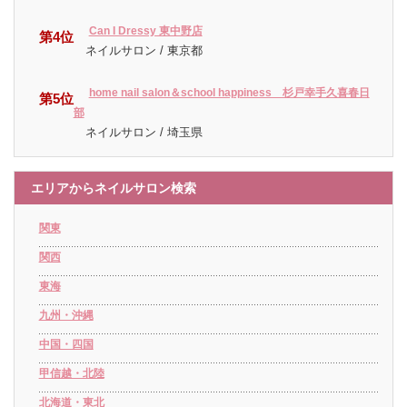
Can I Dressy 東中野店
第4位
ネイルサロン / 東京都
home nail salon＆school happiness 杉戸幸手久喜春日
第5位
部
ネイルサロン / 埼玉県
エリアからネイルサロン検索
関東
関西
東海
九州・沖縄
中国・四国
甲信越・北陸
北海道・東北