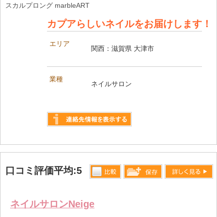
スカルプロング marbleART
カプアらしいネイルをお届けします！
エリア
関西：滋賀県 大津市
業種
ネイルサロン
詳しく見る
口コミ評価平均:5
比較す
詳しく見る
保存リス
る
トへ登録
ネイルサロンNeige
します