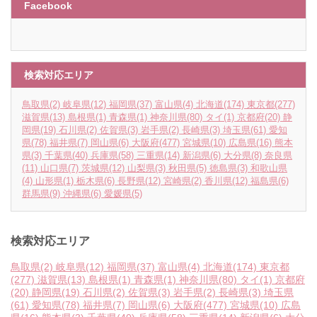
Facebook
検索対応エリア
鳥取県
(2)
岐阜県
(12)
福岡県
(37)
富山県
(4)
北海道
(174)
東京都
(277)
滋賀県
(13)
島根県
(1)
青森県
(1)
神奈川県
(80)
タイ
(1)
京都府
(20)
静
岡県
(19)
石川県
(2)
佐賀県
(3)
岩手県
(2)
長崎県
(3)
埼玉県
(61)
愛知
県
(78)
福井県
(7)
岡山県
(6)
大阪府
(477)
宮城県
(10)
広島県
(16)
熊本
県
(3)
千葉県
(40)
兵庫県
(58)
三重県
(14)
新潟県
(6)
大分県
(8)
奈良県
(11)
山口県
(7)
茨城県
(12)
山梨県
(3)
秋田県
(5)
徳島県
(3)
和歌山県
(4)
山形県
(1)
栃木県
(6)
長野県
(12)
宮崎県
(2)
香川県
(12)
福島県
(6)
群馬県
(9)
沖縄県
(6)
愛媛県
(5)
検索対応エリア
鳥取県
(2)
岐阜県
(12)
福岡県
(37)
富山県
(4)
北海道
(174)
東京都
(277)
滋賀県
(13)
島根県
(1)
青森県
(1)
神奈川県
(80)
タイ
(1)
京都府
(20)
静岡県
(19)
石川県
(2)
佐賀県
(3)
岩手県
(2)
長崎県
(3)
埼玉県
(61)
愛知県
(78)
福井県
(7)
岡山県
(6)
大阪府
(477)
宮城県
(10)
広島