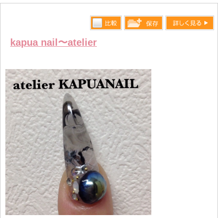
比較す
詳しく見る
保存リス
kapua nail〜atelier
る
トへ登録
します