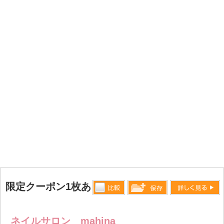
限定クーポン1枚あり
比較す
詳しく見る
保存リス
る
トへ登録
ネイルサロン mahina