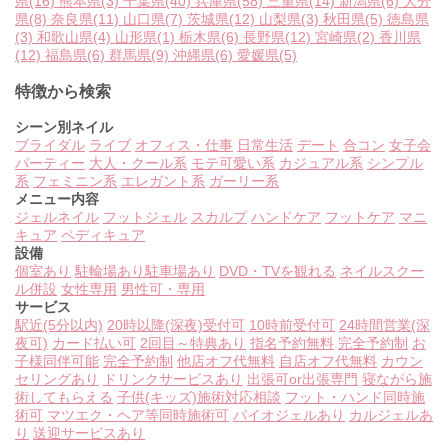
県
(16)
熊本県
(3)
千葉県
(40)
兵庫県
(58)
三重県
(14)
新潟県
(6)
大分
県
(8)
奈良県
(11)
山口県
(7)
茨城県
(12)
山梨県
(3)
秋田県
(5)
徳島県
(3)
和歌山県
(4)
山形県
(1)
栃木県
(6)
長野県
(12)
宮崎県
(2)
香川県
(12)
福島県
(6)
群馬県
(9)
沖縄県
(6)
愛媛県
(5)
特徴から検索
シーン別ネイル
ブライダル
ライブ
オフィス・仕事
日常生活
デート
合コン
女子会
パーティー
大人・クール系
モテ可愛い系
カジュアル系
シンプル
系
フェミニン系
エレガント系
ガーリー系
メニュー内容
ジェルネイル
フットジェル
スカルプ
ハンドケア
フットケア
マニ
キュア
ペディキュア
設備
個室あり
駐輪場あり
駐車場あり
DVD・TVを観れる
ネイルスクー
ル併設
女性専用
男性可・専用
サービス
駅近(5分以内)
20時以降(深夜)受付可
10時前受付可
24時間営業(深
夜可)
カード払い可
2回目～特典あり
指名予約無料
完全予約制
お
子様同伴可能
完全予約制
他店オフ代無料
自店オフ代無料
カウン
セリングあり
ドリンクサービスあり
出張可or出張専門
寝ながら施
術してもらえる
子供(キッズ)施術対応相談
フット・ハンド同時施
術可
マツエク・ヘア等同時施術可
バイオジェルあり
カルジェルあ
り
送迎サービスあり