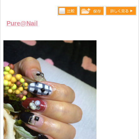
比較す
詳しく見る
保存リス
Pure@Nail
る
トへ登録
します