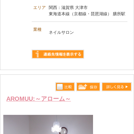
エリア
関西：滋賀県 大津市
東海道本線（京都線・琵琶湖線） 膳所駅
業種
ネイルサロン
詳しく見る
比較す
詳しく見る
保存リス
AROMUU:～アローム～
る
トへ登録
します