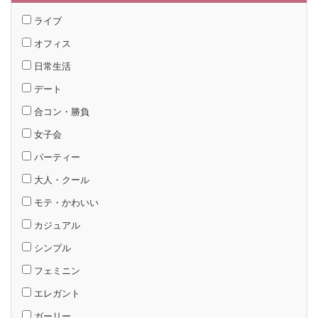
ライブ
オフィス
日常生活
デート
合コン・勝負
女子会
パーティー
大人・クール
モテ・かわいい
カジュアル
シンプル
フェミニン
エレガント
ガーリー