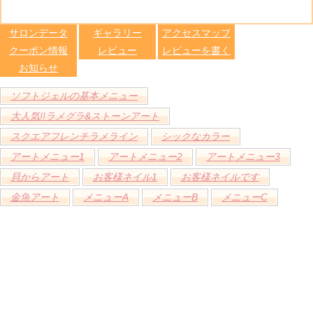
る
トへ登録
します
サロンデータ
ギャラリー
アクセスマップ
クーポン情報
レビュー
レビューを書く
お知らせ
ソフトジェルの基本メニュー
大人気!!ラメグラ&ストーンアート
スクエアフレンチラメライン
シックなカラー
アートメニュー1
アートメニュー2
アートメニュー3
貝からアート
お客様ネイル1
お客様ネイルです
金魚アート
メニューA
メニューB
メニューC