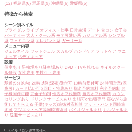
(12)
福島県
(6)
群馬県
(9)
沖縄県
(6)
愛媛県
(5)
特徴から検索
シーン別ネイル
ブライダル
ライブ
オフィス・仕事
日常生活
デート
合コン
女子会
パーティー
大人・クール系
モテ可愛い系
カジュアル系
シンプル
系
フェミニン系
エレガント系
ガーリー系
メニュー内容
ジェルネイル
フットジェル
スカルプ
ハンドケア
フットケア
マニ
キュア
ペディキュア
設備
個室あり
駐輪場あり
駐車場あり
DVD・TVを観れる
ネイルスクー
ル併設
女性専用
男性可・専用
サービス
駅近(5分以内)
20時以降(深夜)受付可
10時前受付可
24時間営業(深
夜可)
カード払い可
2回目～特典あり
指名予約無料
完全予約制
お
子様同伴可能
完全予約制
他店オフ代無料
自店オフ代無料
カウン
セリングあり
ドリンクサービスあり
出張可or出張専門
寝ながら施
術してもらえる
子供(キッズ)施術対応相談
フット・ハンド同時施
術可
マツエク・ヘア等同時施術可
バイオジェルあり
カルジェルあ
り
送迎サービスあり
ネイルサロン運営者様へ