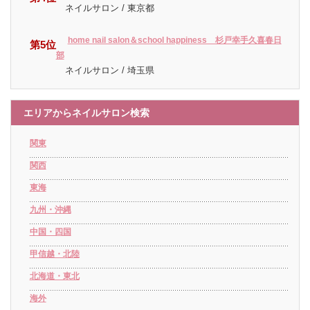
ネイルサロン / 東京都
home nail salon＆school happiness 杉戸幸手久喜春日
第5位
部
ネイルサロン / 埼玉県
エリアからネイルサロン検索
関東
関西
東海
九州・沖縄
中国・四国
甲信越・北陸
北海道・東北
海外