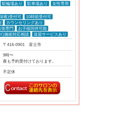
駐輪場あり
駐車場あり
女性専用
(深夜)受付可
10時前受付可
制
カウンセリングあり
出張専門
お子様同伴可能
ズ)施術対応相談
送迎サービスあり
〒416-0901 富士市
9時〜
夜も予約受付けております。
不定休