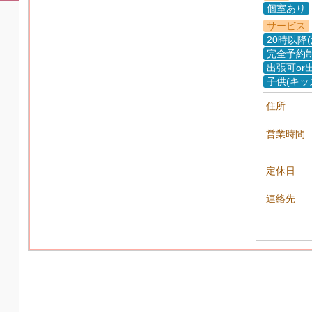
個室あり
サービス
20時以降
完全予約
出張可or
子供(キッ
住所
営業時間
定休日
連絡先