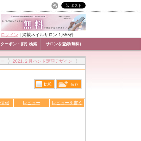
ログイン
|
掲載ネイルサロン:1,555件
クーポン・割引検索
サロンを登録(無料)
リー
2021.２月ハンド定額デザイン
比較す
保存リス
る
ン情報
レビュー
レビューを書く
トへ登録
します