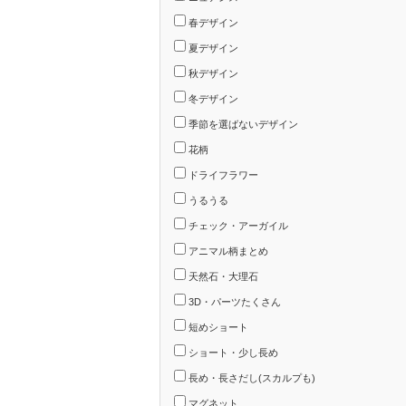
春デザイン
夏デザイン
秋デザイン
冬デザイン
季節を選ばないデザイン
花柄
ドライフラワー
うるうる
チェック・アーガイル
アニマル柄まとめ
天然石・大理石
3D・パーツたくさん
短めショート
ショート・少し長め
長め・長さだし(スカルプも)
マグネット