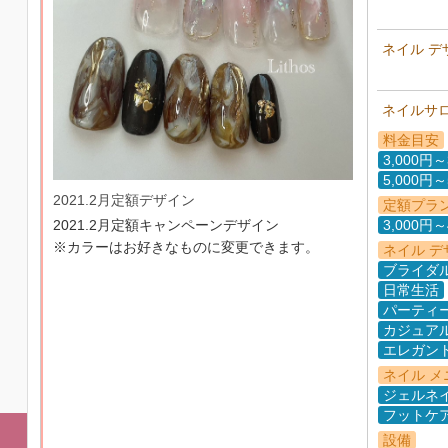
ネイル デ
ネイルサ
料金目安
3,000円～
5,000円～
2021.2月定額デザイン
定額プラ
2021.2月定額キャンペーンデザイン
3,000円～
※カラーはお好きなものに変更できます。
ネイル デ
ブライダ
日常生活
パーティ
カジュア
エレガン
ネイル メ
ジェルネ
フットケ
設備