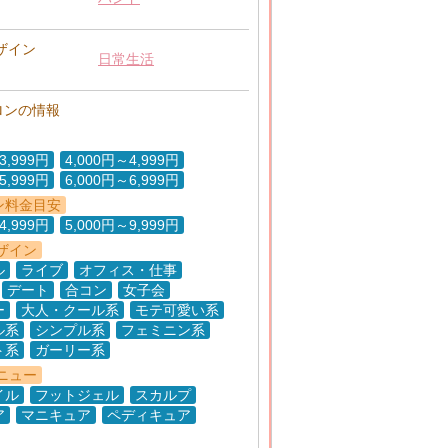
ザイン
日常生活
ロンの情報
3,999円
4,000円～4,999円
5,999円
6,000円～6,999円
ン料金目安
4,999円
5,000円～9,999円
ザイン
ル
ライブ
オフィス・仕事
デート
合コン
女子会
ー
大人・クール系
モテ可愛い系
ル系
シンプル系
フェミニン系
ト系
ガーリー系
ニュー
イル
フットジェル
スカルプ
ア
マニキュア
ペディキュア