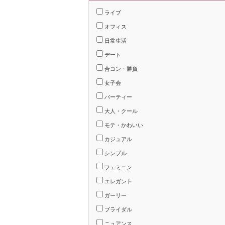
ライブ
オフィス
日常生活
デート
合コン・勝負
女子会
パーティー
大人・クール
モテ・かわいい
カジュアル
シンプル
フェミニン
エレガント
ガーリー
ブライダル
ニュアンス