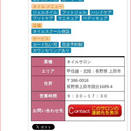
ネイル メニュー
ジェルネイル
フットジェル
ハンドケア
フットケア
マニキュア
ペディキュア
設備
ネイルスクール併設
サービス
カード払い可
完全予約制
カウンセリングあり
業種
ネイルサロン
エリア
甲信越・北陸：長野県 上田市
〒
386-0016
住所
長野県上田市国分1689-4
営業時間
９：３０～１７：３０
お問い合わせ先