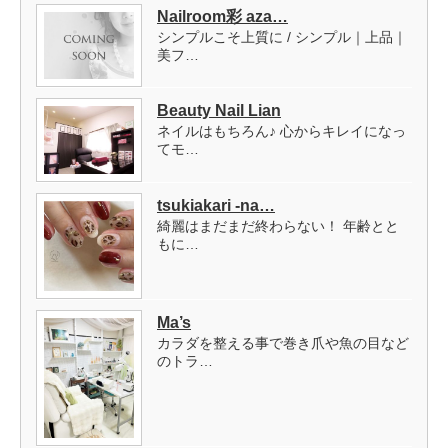
Nailroom彩 aza…
シンプルこそ上質に / シンプル｜上品｜
美フ…
Beauty Nail Lian
ネイルはもちろん♪ 心からキレイになっ
てモ…
tsukiakari -na…
綺麗はまだまだ終わらない！ 年齢とと
もに…
Ma’s
カラダを整える事で巻き爪や魚の目など
のトラ…