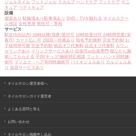
ジェルネイル
フットジェル
スカルプ
ハンドケア
フットケア
マニ
キュア
ペディキュア
設備
個室あり
駐輪場あり
駐車場あり
DVD・TVを観れる
ネイルスクー
ル併設
女性専用
男性可・専用
サービス
駅近(5分以内)
20時以降(深夜)受付可
10時前受付可
24時間営業(深
夜可)
カード払い可
2回目～特典あり
指名予約無料
完全予約制
お
子様同伴可能
完全予約制
他店オフ代無料
自店オフ代無料
カウン
セリングあり
ドリンクサービスあり
出張可or出張専門
寝ながら施
術してもらえる
子供(キッズ)施術対応相談
フット・ハンド同時施
術可
マツエク・ヘア等同時施術可
バイオジェルあり
カルジェルあ
り
送迎サービスあり
ネイルサロン運営者様へ
ネイルサロンガイド運営者
よくある質問と答え
お問い合わせ
ネイルサロン掲載申し込み