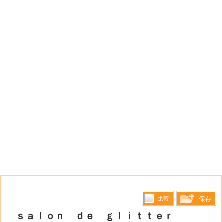
比較す
ｓａｌｏｎ ｄｅ ｇｌｉｔｔｅｒ
保存リス