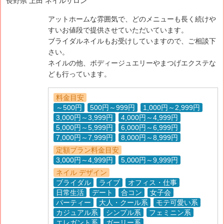
長野県 上田 ネイルサロン
アットホームな雰囲気で、どのメニューも長く続けや
すいお値段で提供させていただいています。
ブライダルネイルもお受けしていますので、ご相談下
さい。
ネイルの他、ボディージュエリーやまつげエクステな
ども行っています。
料金目安
～500円
500円～999円
1,000円～2,999円
3,000円～3,999円
4,000円～4,999円
5,000円～5,999円
6,000円～6,999円
7,000円～7,999円
8,000円～8,999円
定額プラン料金目安
3,000円～4,999円
5,000円～9,999円
ネイル デザイン
ブライダル
ライブ
オフィス・仕事
日常生活
デート
合コン
女子会
パーティー
大人・クール系
モテ可愛い系
カジュアル系
シンプル系
フェミニン系
エレガント系
ガーリー系