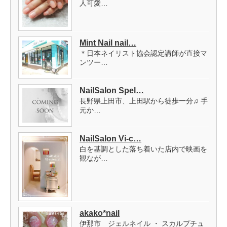
人可愛…
Mint Nail nail…
＊日本ネイリスト協会認定講師が直接マ
ンツー…
NailSalon Spel…
長野県上田市、上田駅から徒歩一分♫ 手
元か…
NailSalon Vi-c…
白を基調とした落ち着いた店内で映画を
観なが…
akako*nail
伊那市 ジェルネイル ・ スカルプチュ