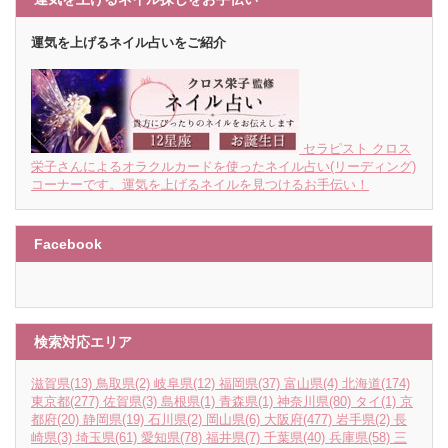
運気を上げるネイル占いをご紹介
セラピスト クロス
栄子さんによるオラクルカードを使ったネイル占い(リーディング)
コーナーです。運気を上げるネイルを見つけるお手伝い！
Facebook
検索対応エリア
滋賀県
(13)
鳥取県
(2)
岐阜県
(12)
福岡県
(37)
富山県
(4)
北海道
(174)
東京都
(277)
佐賀県
(3)
島根県
(1)
青森県
(1)
神奈川県
(80)
タイ
(1)
京
都府
(20)
静岡県
(19)
石川県
(2)
岡山県
(6)
大阪府
(477)
岩手県
(2)
長
崎県
(3)
埼玉県
(61)
愛知県
(78)
福井県
(7)
千葉県
(40)
兵庫県
(58)
三