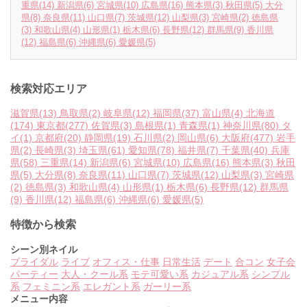
重県
(14)
新潟県
(6)
宮城県
(10)
広島県
(16)
熊本県
(3)
秋田県
(5)
大分
県
(8)
奈良県
(11)
山口県
(7)
茨城県
(12)
山梨県
(3)
宮崎県
(2)
徳島県
(3)
和歌山県
(4)
山形県
(1)
栃木県
(6)
長野県
(12)
群馬県
(9)
香川県
(12)
福島県
(6)
沖縄県
(6)
愛媛県
(5)
検索対応エリア
滋賀県
(13)
鳥取県
(2)
岐阜県
(12)
福岡県
(37)
富山県
(4)
北海道
(174)
東京都
(277)
佐賀県
(3)
島根県
(1)
青森県
(1)
神奈川県
(80)
タ
イ
(1)
京都府
(20)
静岡県
(19)
石川県
(2)
岡山県
(6)
大阪府
(477)
岩手
県
(2)
長崎県
(3)
埼玉県
(61)
愛知県
(78)
福井県
(7)
千葉県
(40)
兵庫
県
(58)
三重県
(14)
新潟県
(6)
宮城県
(10)
広島県
(16)
熊本県
(3)
秋田
県
(5)
大分県
(8)
奈良県
(11)
山口県
(7)
茨城県
(12)
山梨県
(3)
宮崎県
(2)
徳島県
(3)
和歌山県
(4)
山形県
(1)
栃木県
(6)
長野県
(12)
群馬県
(9)
香川県
(12)
福島県
(6)
沖縄県
(6)
愛媛県
(5)
特徴から検索
シーン別ネイル
ブライダル
ライブ
オフィス・仕事
日常生活
デート
合コン
女子会
パーティー
大人・クール系
モテ可愛い系
カジュアル系
シンプル
系
フェミニン系
エレガント系
ガーリー系
メニュー内容