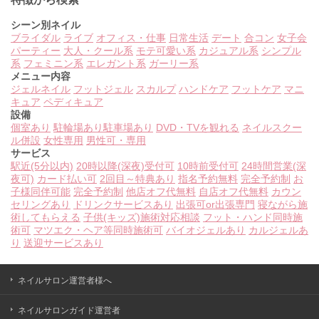
シーン別ネイル
ブライダル
ライブ
オフィス・仕事
日常生活
デート
合コン
女子会
パーティー
大人・クール系
モテ可愛い系
カジュアル系
シンプル
系
フェミニン系
エレガント系
ガーリー系
メニュー内容
ジェルネイル
フットジェル
スカルプ
ハンドケア
フットケア
マニ
キュア
ペディキュア
設備
個室あり
駐輪場あり
駐車場あり
DVD・TVを観れる
ネイルスクー
ル併設
女性専用
男性可・専用
サービス
駅近(5分以内)
20時以降(深夜)受付可
10時前受付可
24時間営業(深
夜可)
カード払い可
2回目～特典あり
指名予約無料
完全予約制
お
子様同伴可能
完全予約制
他店オフ代無料
自店オフ代無料
カウン
セリングあり
ドリンクサービスあり
出張可or出張専門
寝ながら施
術してもらえる
子供(キッズ)施術対応相談
フット・ハンド同時施
術可
マツエク・ヘア等同時施術可
バイオジェルあり
カルジェルあ
り
送迎サービスあり
ネイルサロン運営者様へ
ネイルサロンガイド運営者