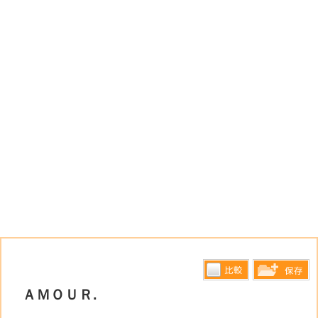
比較す
ＡＭＯＵＲ.
保存リス
る
トへ登録