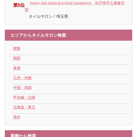
home nail salon＆school happiness 杉戸幸手久喜春日
第5位
部
ネイルサロン / 埼玉県
エリアからネイルサロン検索
関東
関西
東海
九州・沖縄
中国・四国
甲信越・北陸
北海道・東北
海外
業種から検索