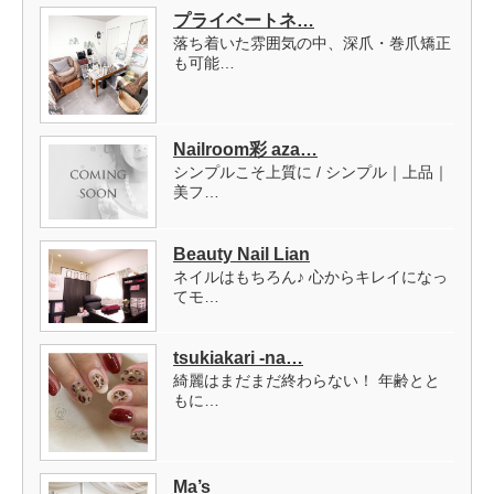
プライベートネ…
落ち着いた雰囲気の中、深爪・巻爪矯正
も可能…
Nailroom彩 aza…
シンプルこそ上質に / シンプル｜上品｜
美フ…
Beauty Nail Lian
ネイルはもちろん♪ 心からキレイになっ
てモ…
tsukiakari -na…
綺麗はまだまだ終わらない！ 年齢とと
もに…
Ma’s