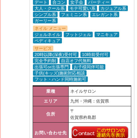
デート
合コン
女子会
パーティー
大人・クール系
モテ可愛い系
カジュアル系
シンプル系
フェミニン系
エレガント系
ガーリー系
ネイル メニュー
ジェルネイル
フットジェル
マニキュア
ペディキュア
サービス
20時以降(深夜)受付可
10時前受付可
完全予約制
自店オフ代無料
出張可or出張専門
お子様同伴可能
子供(キッズ)施術対応相談
フット・ハンド同時施術可
業種
ネイルサロン
エリア
九州・沖縄：佐賀県
〒
住所
佐賀県杵島郡
お問い合わせ先