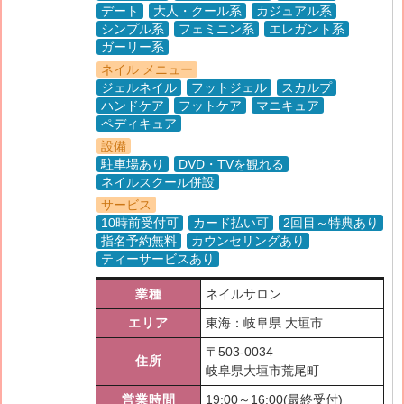
デート
大人・クール系
カジュアル系
シンプル系
フェミニン系
エレガント系
ガーリー系
ネイル メニュー
ジェルネイル
フットジェル
スカルプ
ハンドケア
フットケア
マニキュア
ペディキュア
設備
駐車場あり
DVD・TVを観れる
ネイルスクール併設
サービス
10時前受付可
カード払い可
2回目～特典あり
指名予約無料
カウンセリングあり
ティーサービスあり
業種
ネイルサロン
エリア
東海：岐阜県 大垣市
〒
503-0034
住所
岐阜県大垣市荒尾町
営業時間
19:00～16:00(最終受付)