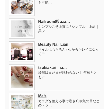
も可能…
Nailroom彩 aza…
シンプルこそ上質に / シンプル｜上品｜
美フ…
Beauty Nail Lian
ネイルはもちろん♪ 心からキレイになっ
てモ…
tsukiakari -na…
綺麗はまだまだ終わらない！ 年齢とと
もに…
Ma’s
カラダを整える事で巻き爪や魚の目など
のトラ…