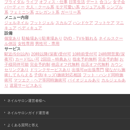
ブライダル
ライブ
オフィス・仕事
日常生活
デート
合コン
女子会
パーティー
大人・クール系
モテ可愛い系
カジュアル系
シンプル
系
フェミニン系
エレガント系
ガーリー系
メニュー内容
ジェルネイル
フットジェル
スカルプ
ハンドケア
フットケア
マニ
キュア
ペディキュア
設備
個室あり
駐輪場あり
駐車場あり
DVD・TVを観れる
ネイルスクー
ル併設
女性専用
男性可・専用
サービス
駅近(5分以内)
20時以降(深夜)受付可
10時前受付可
24時間営業(深
夜可)
カード払い可
2回目～特典あり
指名予約無料
完全予約制
お
子様同伴可能
完全予約制
他店オフ代無料
自店オフ代無料
カウン
セリングあり
ドリンクサービスあり
出張可or出張専門
寝ながら施
術してもらえる
子供(キッズ)施術対応相談
フット・ハンド同時施
術可
マツエク・ヘア等同時施術可
バイオジェルあり
カルジェルあ
り
送迎サービスあり
ネイルサロン運営者様へ
ネイルサロンガイド運営者
よくある質問と答え