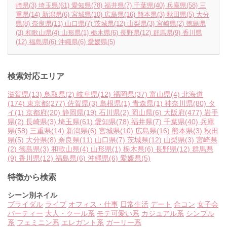
崎県
(3)
埼玉県
(61)
愛知県
(78)
福井県
(7)
千葉県
(40)
兵庫県
(58)
三
重県
(14)
新潟県
(6)
宮城県
(10)
広島県
(16)
熊本県
(3)
秋田県
(5)
大分
県
(8)
奈良県
(11)
山口県
(7)
茨城県
(12)
山梨県
(3)
宮崎県
(2)
徳島県
(3)
和歌山県
(4)
山形県
(1)
栃木県
(6)
長野県
(12)
群馬県
(9)
香川県
(12)
福島県
(6)
沖縄県
(6)
愛媛県
(5)
検索対応エリア
滋賀県
(13)
鳥取県
(2)
岐阜県
(12)
福岡県
(37)
富山県
(4)
北海道
(174)
東京都
(277)
佐賀県
(3)
島根県
(1)
青森県
(1)
神奈川県
(80)
タ
イ
(1)
京都府
(20)
静岡県
(19)
石川県
(2)
岡山県
(6)
大阪府
(477)
岩手
県
(2)
長崎県
(3)
埼玉県
(61)
愛知県
(78)
福井県
(7)
千葉県
(40)
兵庫
県
(58)
三重県
(14)
新潟県
(6)
宮城県
(10)
広島県
(16)
熊本県
(3)
秋田
県
(5)
大分県
(8)
奈良県
(11)
山口県
(7)
茨城県
(12)
山梨県
(3)
宮崎県
(2)
徳島県
(3)
和歌山県
(4)
山形県
(1)
栃木県
(6)
長野県
(12)
群馬県
(9)
香川県
(12)
福島県
(6)
沖縄県
(6)
愛媛県
(5)
特徴から検索
シーン別ネイル
ブライダル
ライブ
オフィス・仕事
日常生活
デート
合コン
女子会
パーティー
大人・クール系
モテ可愛い系
カジュアル系
シンプル
系
フェミニン系
エレガント系
ガーリー系