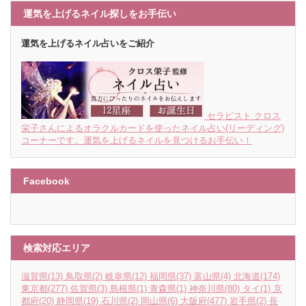
運気を上げるネイル探しをお手伝い
運気を上げるネイル占いをご紹介
セラピスト クロス
栄子さんによるオラクルカードを使ったネイル占い(リーディング)
コーナーです。運気を上げるネイルを見つけるお手伝い！
Facebook
検索対応エリア
滋賀県
(13)
鳥取県
(2)
岐阜県
(12)
福岡県
(37)
富山県
(4)
北海道
(174)
東京都
(277)
佐賀県
(3)
島根県
(1)
青森県
(1)
神奈川県
(80)
タイ
(1)
京
都府
(20)
静岡県
(19)
石川県
(2)
岡山県
(6)
大阪府
(477)
岩手県
(2)
長