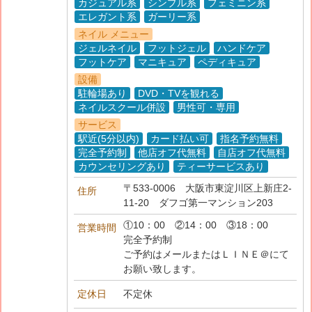
カジュアル系
シンプル系
フェミニン系
エレガント系
ガーリー系
ネイル メニュー
ジェルネイル
フットジェル
ハンドケア
フットケア
マニキュア
ペディキュア
設備
駐輪場あり
DVD・TVを観れる
ネイルスクール併設
男性可・専用
サービス
駅近(5分以内)
カード払い可
指名予約無料
完全予約制
他店オフ代無料
自店オフ代無料
カウンセリングあり
ティーサービスあり
〒533-0006 大阪市東淀川区上新庄2-
住所
11-20 ダフゴ第一マンション203
①10：00 ②14：00 ③18：00
営業時間
完全予約制
ご予約はメールまたはＬＩＮＥ＠にて
お願い致します。
定休日
不定休