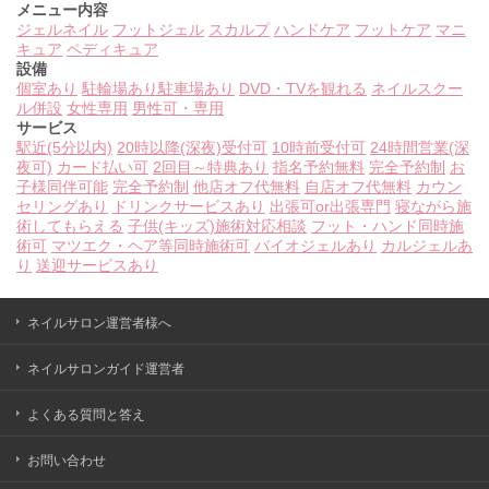
メニュー内容
ジェルネイル
フットジェル
スカルプ
ハンドケア
フットケア
マニ
キュア
ペディキュア
設備
個室あり
駐輪場あり
駐車場あり
DVD・TVを観れる
ネイルスクー
ル併設
女性専用
男性可・専用
サービス
駅近(5分以内)
20時以降(深夜)受付可
10時前受付可
24時間営業(深
夜可)
カード払い可
2回目～特典あり
指名予約無料
完全予約制
お
子様同伴可能
完全予約制
他店オフ代無料
自店オフ代無料
カウン
セリングあり
ドリンクサービスあり
出張可or出張専門
寝ながら施
術してもらえる
子供(キッズ)施術対応相談
フット・ハンド同時施
術可
マツエク・ヘア等同時施術可
バイオジェルあり
カルジェルあ
り
送迎サービスあり
ネイルサロン運営者様へ
ネイルサロンガイド運営者
よくある質問と答え
お問い合わせ