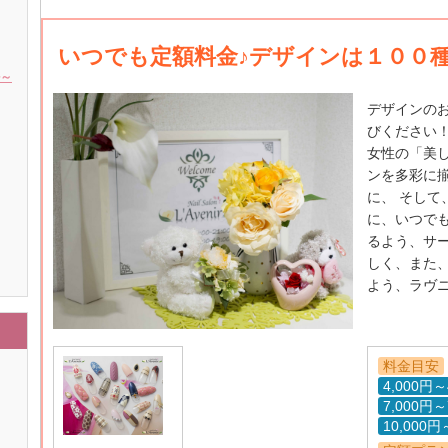
いつでも定額料金♪デザインは１００
ル～
デザインの
びください
女性の「美
ンを多彩に
に、 そし
に、いつで
るよう、サ
しく、また
よう、ラヴ
料金目安
4,000円～
7,000円～
10,000円