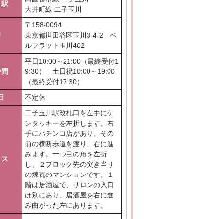
り駅
大井町線 二子玉川
〒
158-0094
所
東京都世田谷区玉川3-4-2 ベ
ルフラット玉川402
平日10:00～21:00（最終受付1
時間
9:30） 土日祝10:00～19:00
（最終受付17:30）
日
不定休
二子玉川駅改札口を左手にケ
ンタッキーを左折します。右
手にパチンコ店があり、その
前の横断歩道を渡り、右に進
みます。一つ目の角を左折
セス
し、２ブロック先の突き当り
の煉瓦のマンションです。１
階は居酒屋で、サロンの入口
は別にあり、居酒屋を右に進
み曲がった左にあります。