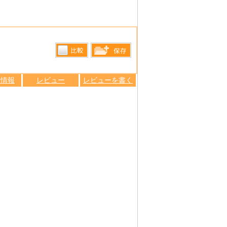
比較す
保存リス
る
ン情報
レビュー
レビューを書く
トへ登録
します