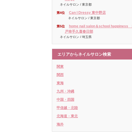
ネイルサロン / 東京都
Can I Dressy 東中野店
第4位
ネイルサロン / 東京都
home nail salon＆school happiness
第5位
戸幸手久喜春日部
ネイルサロン / 埼玉県
エリアからネイルサロン検索
関東
関西
東海
九州・沖縄
中国・四国
甲信越・北陸
北海道・東北
海外