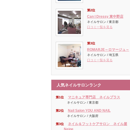
第2位
Can I Dressy 東中野店
ネイルサロン / 東京都
口コミ一覧を見る
第3位
ROMARJE～ロマージュ～
ネイルサロン / 埼玉県
口コミ一覧を見る
人気ネイルサロンランク
マニキュア専門店 ネイルプラス
第1位
ネイルサロン / 東京都
Nail Salon YOU AND NAIL
第2位
ネイルサロン / 大阪府
ネイル＆フットケアサロン ネイル屋
第3位
Neige