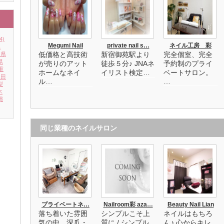
4)
Megumi Nail
private nail s…
ネイル工房 彩
県
低価格と高技術
新宿御苑駅より
完全個室、完全
川県
県
が売りのアット
徒歩５分♪ JNAネ
予約制のプライ
重
ホームなネイ
イリスト検定…
ベートサロン。
秋田
ル…
…
梨
木
縄
同じ業種のネイルサロン
プライベートネ…
Nailroom彩 aza…
Beauty Nail Lian
落ち着いた雰囲
シンプルこそ上
ネイルはもちろ
気の中、深爪・
質に / シンプル
ん♪ 心からキレ