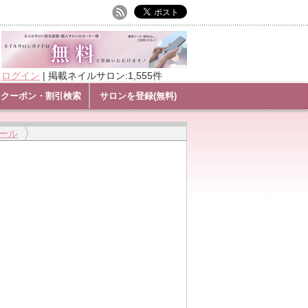
ログイン
|
掲載ネイルサロン:1,555件
クーポン・割引検索
サロンを登録(無料)
ール