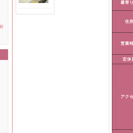
最寄
住
 杉
営業
定休
アク