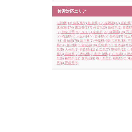
検索対応エリア
滋賀県
(13)
鳥取県
(2)
岐阜県
(12)
福岡県
(37)
富山県
(
北海道
(174)
東京都
(277)
佐賀県
(3)
島根県
(1)
青森
(1)
神奈川県
(80)
タイ
(1)
京都府
(20)
静岡県
(19)
石
(2)
岡山県
(6)
大阪府
(477)
岩手県
(2)
長崎県
(3)
埼玉
(61)
愛知県
(78)
福井県
(7)
千葉県
(40)
兵庫県
(58)
三
県
(14)
新潟県
(6)
宮城県
(10)
広島県
(16)
熊本県
(3)
県
(5)
大分県
(8)
奈良県
(11)
山口県
(7)
茨城県
(12)
山
県
(3)
宮崎県
(2)
徳島県
(3)
和歌山県
(4)
山形県
(1)
栃
県
(6)
長野県
(12)
群馬県
(9)
香川県
(12)
福島県
(6)
沖
県
(6)
愛媛県
(5)