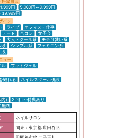
ン料金目安
4,999円
5,000円～9,999円
～19,999円
ザイン
ル
ライブ
オフィス・仕事
デート
合コン
女子会
ー
大人・クール系
モテ可愛い系
ル系
シンプル系
フェミニン系
ト系
ニュー
イル
フットジェル
Vを観れる
ネイルスクール併設
以内)
2回目～特典あり
代無料
種
ネイルサロン
ア
関東：東京都 世田谷区
田園都市線 二子玉川