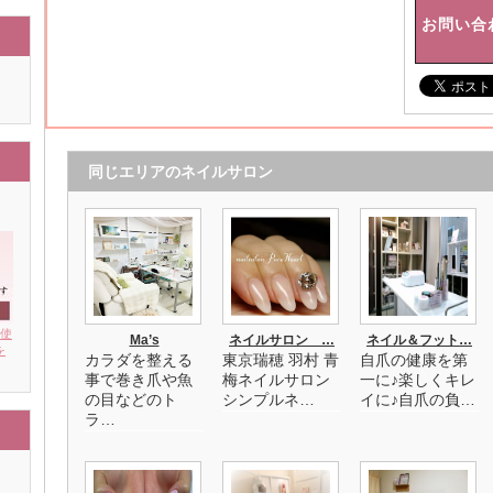
お問い合
同じエリアのネイルサロン
を使
Ma’s
ネイルサロン …
ネイル＆フット…
を
カラダを整える
東京瑞穂 羽村 青
自爪の健康を第
事で巻き爪や魚
梅ネイルサロン
一に♪楽しくキレ
の目などのト
シンプルネ…
イに♪自爪の負…
ラ…