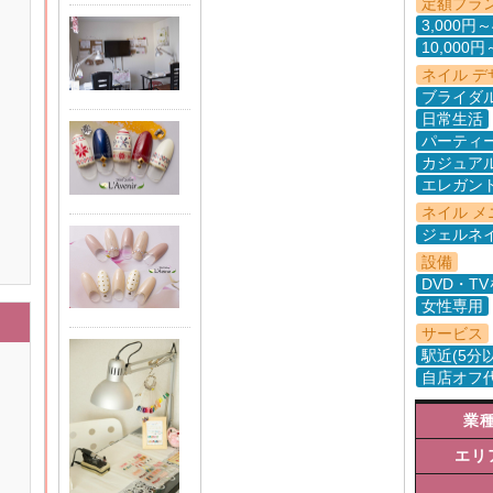
定額プラ
3,000円～
10,000円
ネイル デ
ブライダ
日常生活
パーティ
カジュア
エレガン
ネイル メ
ジェルネ
設備
DVD・T
女性専用
サービス
駅近(5分
自店オフ
業
エリ