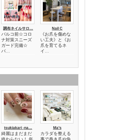
調布ネイルサロ…
Nail C
パルコ前☆コロ
《お爪を傷めな
ナ対策スニーズ
い工夫》と《お
ガード完備☆
爪を育てるネ
パ…
イ…
tsukiakari -na…
Ma’s
綺麗はまだまだ
カラダを整える
終わらない！ 年
事で巻き爪や魚