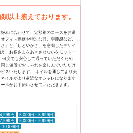
種類以上揃えております。
お好みに合わせて、定額別のコースをお選
！オフィス勤務や特別な日、季節感など、
しさ」と「しとやかさ」を意識したデザイ
揃え、お客さまをあきさせないをモットー
て、何度でも安心して通っていただくため
も同じ値段でおしゃれを楽しんでいただけ
ービスいたします。 ネイルを通じてより美
、ネイルがより身近なオシャレになります
ニールがお手伝いさせていただきます。
4,999円
5,000円～5,999円
7,999円
9,000円～9,999円
～10,999円