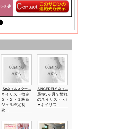
わせ先
Scネイルスクー…
SINCERELY ネイ…
ネイリスト検定
最短3ヶ月で憧れ
３・２・１級＆
のネイリストへ♪
ジェル検定初
⚫︎ネイリス…
級…