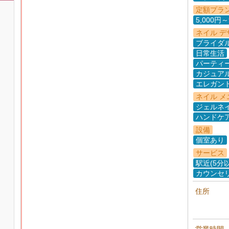
定額プラ
5,000円～
ネイル デ
ブライダ
日常生活
パーティ
カジュア
エレガン
ネイル メ
ジェルネ
ハンドケ
設備
個室あり
サービス
駅近(5分
カウンセ
住所