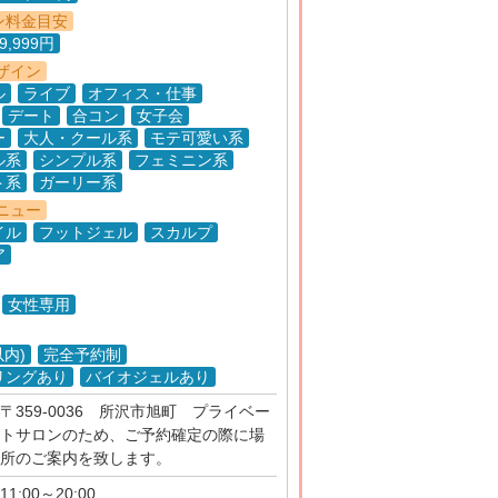
ン料金目安
9,999円
ザイン
ル
ライブ
オフィス・仕事
デート
合コン
女子会
ー
大人・クール系
モテ可愛い系
ル系
シンプル系
フェミニン系
ト系
ガーリー系
ニュー
イル
フットジェル
スカルプ
ア
女性専用
以内)
完全予約制
リングあり
バイオジェルあり
〒359-0036 所沢市旭町 プライベー
トサロンのため、ご予約確定の際に場
所のご案内を致します。
11:00～20:00