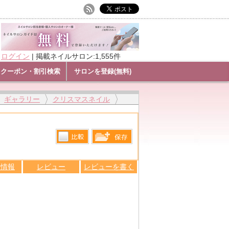
ログイン
|
掲載ネイルサロン:1,555件
クーポン・割引検索
サロンを登録(無料)
ギャラリー
クリスマスネイル
比較す
保存リス
る
ン情報
レビュー
レビューを書く
トへ登録
します