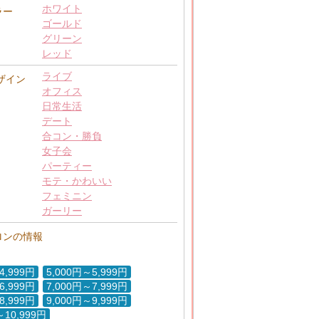
ホワイト
ラー
ゴールド
グリーン
レッド
ライブ
ザイン
オフィス
日常生活
デート
合コン・勝負
女子会
パーティー
モテ・かわいい
フェミニン
ガーリー
ロンの情報
4,999円
5,000円～5,999円
6,999円
7,000円～7,999円
8,999円
9,000円～9,999円
～10,999円