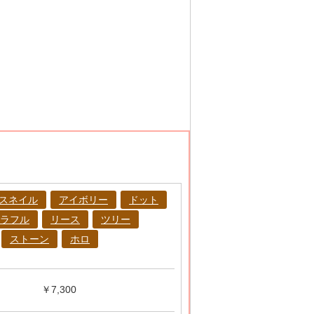
スネイル
アイボリー
ドット
ラフル
リース
ツリー
ストーン
ホロ
￥7,300