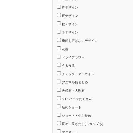
春デザイン
夏デザイン
秋デザイン
冬デザイン
季節を選ばないデザイン
花柄
ドライフラワー
うるうる
チェック・アーガイル
アニマル柄まとめ
天然石・大理石
3D・パーツたくさん
短めショート
ショート・少し長め
長め・長さだし(スカルプも)
マグネット