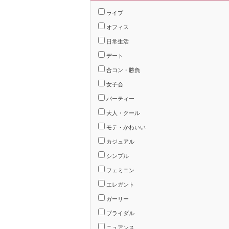
ライブ
オフィス
日常生活
デート
合コン・勝負
女子会
パーティー
大人・クール
モテ・かわいい
カジュアル
シンプル
フェミニン
エレガント
ガーリー
ブライダル
ニュアンス