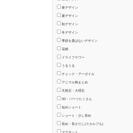
春デザイン
夏デザイン
秋デザイン
冬デザイン
季節を選ばないデザイン
花柄
ドライフラワー
うるうる
チェック・アーガイル
アニマル柄まとめ
天然石・大理石
3D・パーツたくさん
短めショート
ショート・少し長め
長め・長さだし(スカルプも)
マグネット