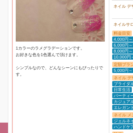
ネイル デ
ネイルサ
料金目安
4,000円～
6,000円～
1カラーのラメグラデーションです。
8,000円～
お好きな色を1色選んで頂けます。
10,000円
定額プラ
シンプルなので、どんなシーンにもぴったりで
5,000円～
す。
ネイル デ
ブライダ
日常生活
パーティ
カジュア
エレガン
ネイル メ
ジェルネ
ハンドケ