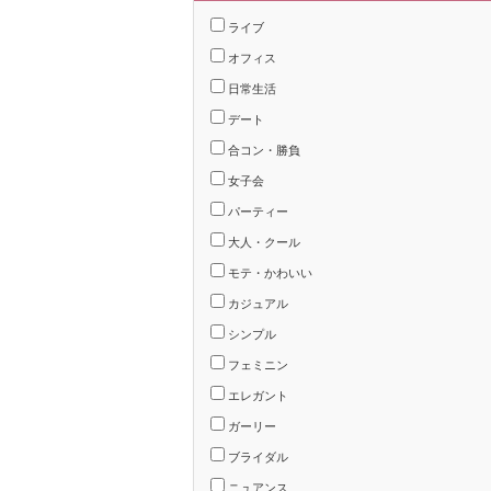
ライブ
オフィス
日常生活
デート
合コン・勝負
女子会
パーティー
大人・クール
モテ・かわいい
カジュアル
シンプル
フェミニン
エレガント
ガーリー
ブライダル
ニュアンス