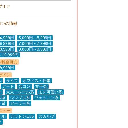
ザイン
ロンの情報
4,999円
5,000円～5,999円
6,999円
7,000円～7,999円
8,999円
9,000円～9,999円
～10,999円
ン料金目安
9,999円
ザイン
ル
ライブ
オフィス・仕事
デート
合コン
女子会
ー
大人・クール系
モテ可愛い系
ル系
シンプル系
フェミニン系
ト系
ガーリー系
ニュー
イル
フットジェル
スカルプ
ア