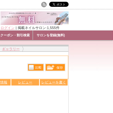
ログイン
|
掲載ネイルサロン:1,555件
クーポン・割引検索
サロンを登録(無料)
ギャラリー
比較す
保存リス
る
ン情報
レビュー
レビューを書く
トへ登録
します