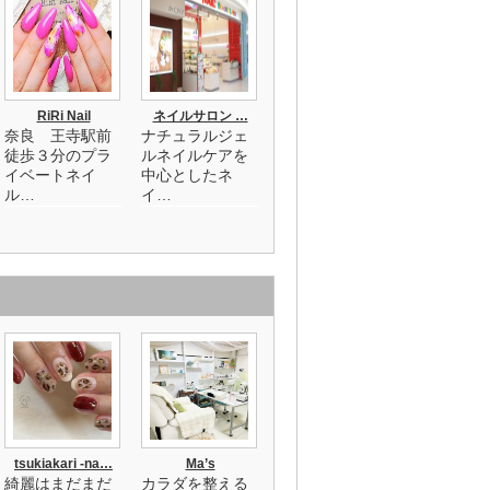
RiRi Nail
ネイルサロン …
奈良 王寺駅前
ナチュラルジェ
徒歩３分のプラ
ルネイルケアを
イベートネイ
中心としたネ
ル…
イ…
tsukiakari -na…
Ma’s
綺麗はまだまだ
カラダを整える