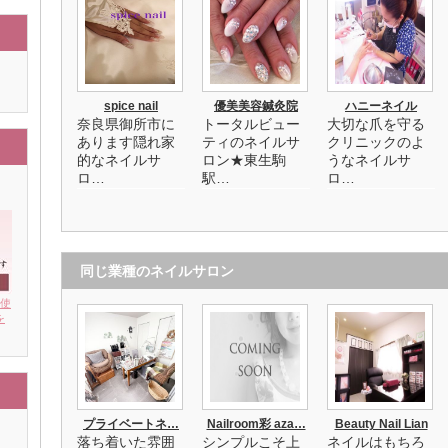
spice nail
優美美容鍼灸院
ハニーネイル
奈良県御所市に
トータルビュー
大切な爪を守る
あります隠れ家
ティのネイルサ
クリニックのよ
的なネイルサ
ロン★東生駒
うなネイルサ
ロ…
駅…
ロ…
同じ業種のネイルサロン
を使
を
プライベートネ…
Nailroom彩 aza…
Beauty Nail Lian
落ち着いた雰囲
シンプルこそ上
ネイルはもちろ