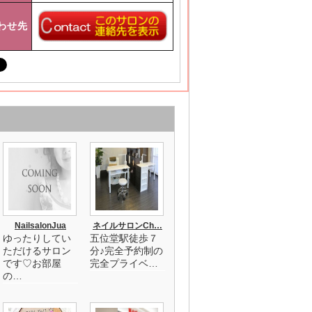
わせ先
NailsalonJua
ネイルサロンCh…
ゆったりしてい
五位堂駅徒歩７
ただけるサロン
分♪完全予約制の
です♡お部屋
完全プライベ…
の…