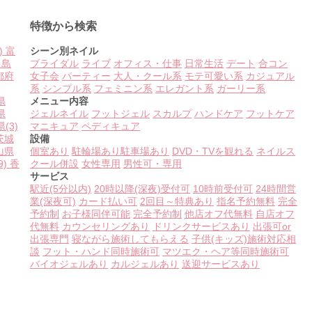
特徴から検索
)
富
シーン別ネイル
島
ブライダル
ライブ
オフィス・仕事
日常生活
デート
合コン
都府
女子会
パーティー
大人・クール系
モテ可愛い系
カジュアル
系
シンプル系
フェミニン系
エレガント系
ガーリー系
県
メニュー内容
県
ジェルネイル
フットジェル
スカルプ
ハンドケア
フットケア
県
(3)
マニキュア
ペディキュア
茨城
設備
山県
個室あり
駐輪場あり
駐車場あり
DVD・TVを観れる
ネイルス
9)
香
クール併設
女性専用
男性可・専用
サービス
駅近(5分以内)
20時以降(深夜)受付可
10時前受付可
24時間営
業(深夜可)
カード払い可
2回目～特典あり
指名予約無料
完全
予約制
お子様同伴可能
完全予約制
他店オフ代無料
自店オフ
代無料
カウンセリングあり
ドリンクサービスあり
出張可or
出張専門
寝ながら施術してもらえる
子供(キッズ)施術対応相
談
フット・ハンド同時施術可
マツエク・ヘア等同時施術可
バイオジェルあり
カルジェルあり
送迎サービスあり