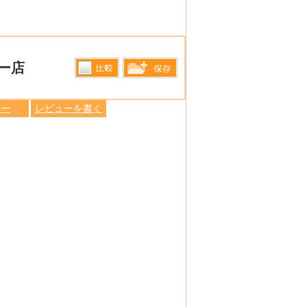
ー店
比較す
保存リス
る
ュー
レビューを書く
トへ登録
します