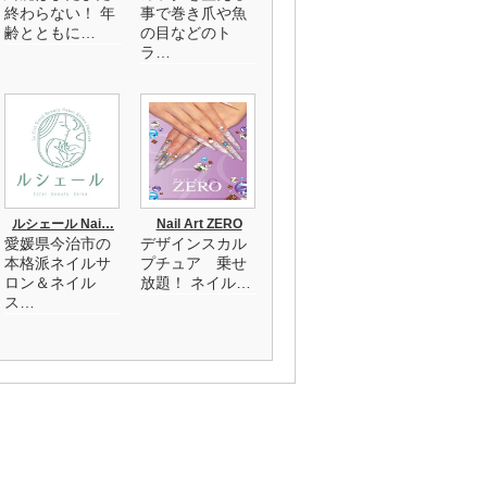
終わらない！ 年
事で巻き爪や魚
齢とともに…
の目などのト
ラ…
ルシェール Nai…
Nail Art ZERO
愛媛県今治市の
デザインスカル
本格派ネイルサ
プチュア 乗せ
ロン＆ネイル
放題！ ネイル…
ス…