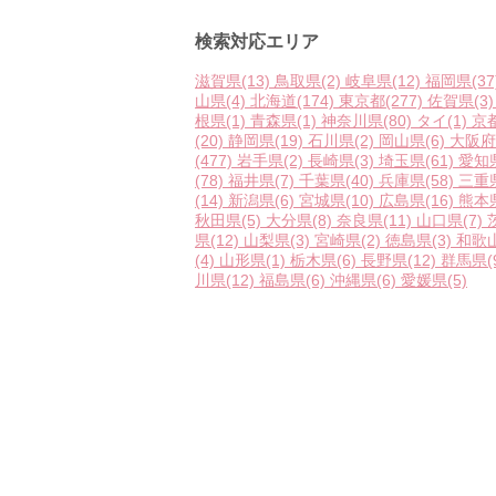
検索対応エリア
滋賀県
(13)
鳥取県
(2)
岐阜県
(12)
福岡県
(37
山県
(4)
北海道
(174)
東京都
(277)
佐賀県
(3)
根県
(1)
青森県
(1)
神奈川県
(80)
タイ
(1)
京
(20)
静岡県
(19)
石川県
(2)
岡山県
(6)
大阪府
(477)
岩手県
(2)
長崎県
(3)
埼玉県
(61)
愛知
(78)
福井県
(7)
千葉県
(40)
兵庫県
(58)
三重
(14)
新潟県
(6)
宮城県
(10)
広島県
(16)
熊本
秋田県
(5)
大分県
(8)
奈良県
(11)
山口県
(7)
県
(12)
山梨県
(3)
宮崎県
(2)
徳島県
(3)
和歌
(4)
山形県
(1)
栃木県
(6)
長野県
(12)
群馬県
(
川県
(12)
福島県
(6)
沖縄県
(6)
愛媛県
(5)