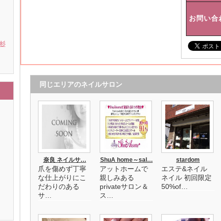
お問い合
 杉
同じエリアのネイルサロン
奈良 ネイルサ…
ShuA home～sal…
stardom
爪を傷めず丁寧
アットホームで
エステ&ネイル
な仕上がりにこ
親しみある
ネイル 初回限定
だわりのある
privateサロン＆
50%of…
サ…
ス…