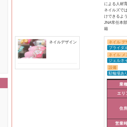
による人材
ネイルズで
けできるよ
JNA常任本
籍
ネイルデザイン
ネイル デ
ブライダ
ネイル メ
ジェルネ
設備
駐輪場あ
業
エリ
住
営業