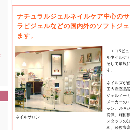
ナチュラルジェルネイルケア中心のサロ
ラピジェルなどの国内外のソフトジェ
ます。
「エコ&ビ
支
ルネイルケ
そして環境
す。
ネイルズが
国内産高品
ジェルメー
メーカーの
ャン、JNA
提供、施術
ネイルサロン
スタッフの
め、経験豊