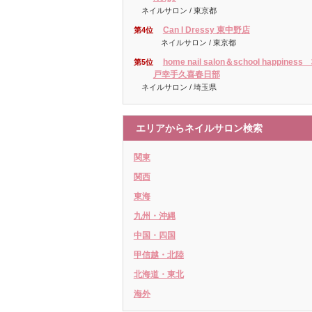
ネイルサロン / 東京都
Can I Dressy 東中野店
第4位
ネイルサロン / 東京都
home nail salon＆school happiness
第5位
戸幸手久喜春日部
ネイルサロン / 埼玉県
エリアからネイルサロン検索
関東
関西
東海
九州・沖縄
中国・四国
甲信越・北陸
北海道・東北
海外