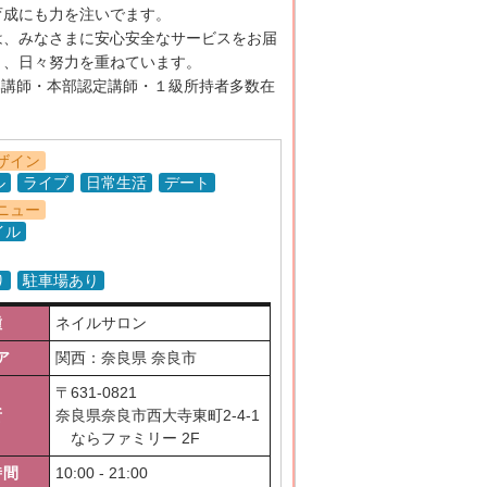
育成にも力を注いでます。
は、みなさまに安心安全なサービスをお届
う、日々努力を重ねています。
部講師・本部認定講師・１級所持者多数在
ザイン
ル
ライブ
日常生活
デート
ニュー
イル
り
駐車場あり
種
ネイルサロン
ア
関西：奈良県 奈良市
〒
631-0821
所
奈良県奈良市西大寺東町2-4-1
ならファミリー 2F
時間
10:00 - 21:00