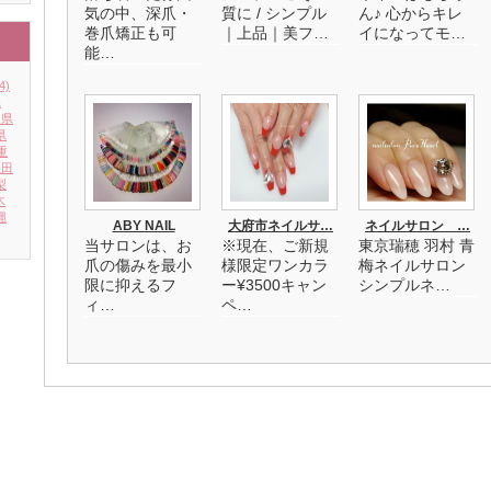
気の中、深爪・
質に / シンプル
ん♪ 心からキレ
巻爪矯正も可
｜上品｜美フ…
イになってモ…
能…
4)
県
川県
県
重
秋田
梨
木
縄
ABY NAIL
大府市ネイルサ…
ネイルサロン …
当サロンは、お
※現在、ご新規
東京瑞穂 羽村 青
爪の傷みを最小
様限定ワンカラ
梅ネイルサロン
限に抑えるフ
ー¥3500キャン
シンプルネ…
ィ…
ペ…