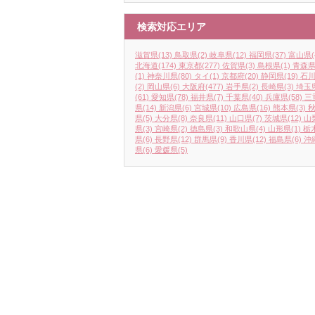
検索対応エリア
滋賀県
(13)
鳥取県
(2)
岐阜県
(12)
福岡県
(37)
富山県
(
北海道
(174)
東京都
(277)
佐賀県
(3)
島根県
(1)
青森
(1)
神奈川県
(80)
タイ
(1)
京都府
(20)
静岡県
(19)
石
(2)
岡山県
(6)
大阪府
(477)
岩手県
(2)
長崎県
(3)
埼玉
(61)
愛知県
(78)
福井県
(7)
千葉県
(40)
兵庫県
(58)
三
県
(14)
新潟県
(6)
宮城県
(10)
広島県
(16)
熊本県
(3)
県
(5)
大分県
(8)
奈良県
(11)
山口県
(7)
茨城県
(12)
山
県
(3)
宮崎県
(2)
徳島県
(3)
和歌山県
(4)
山形県
(1)
栃
県
(6)
長野県
(12)
群馬県
(9)
香川県
(12)
福島県
(6)
沖
県
(6)
愛媛県
(5)