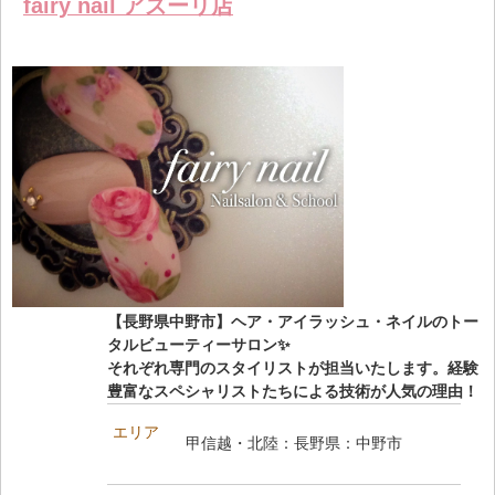
保存リス
fairy nail アズーリ店
る
トへ登録
します
【長野県中野市】ヘア・アイラッシュ・ネイルのトー
タルビューティーサロン✨
それぞれ専門のスタイリストが担当いたします。経験
豊富なスペシャリストたちによる技術が人気の理由！
エリア
甲信越・北陸：長野県：中野市