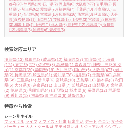
都府
(20)
静岡県
(19)
石川県
(2)
岡山県
(6)
大阪府
(477)
岩手県
(2)
長
崎県
(3)
埼玉県
(61)
愛知県
(78)
福井県
(7)
千葉県
(40)
兵庫県
(58)
三
重県
(14)
新潟県
(6)
宮城県
(10)
広島県
(16)
熊本県
(3)
秋田県
(5)
大分
県
(8)
奈良県
(11)
山口県
(7)
茨城県
(12)
山梨県
(3)
宮崎県
(2)
徳島県
(3)
和歌山県
(4)
山形県
(1)
栃木県
(6)
長野県
(12)
群馬県
(9)
香川県
(12)
福島県
(6)
沖縄県
(6)
愛媛県
(5)
検索対応エリア
滋賀県
(13)
鳥取県
(2)
岐阜県
(12)
福岡県
(37)
富山県
(4)
北海道
(174)
東京都
(277)
佐賀県
(3)
島根県
(1)
青森県
(1)
神奈川県
(80)
タ
イ
(1)
京都府
(20)
静岡県
(19)
石川県
(2)
岡山県
(6)
大阪府
(477)
岩手
県
(2)
長崎県
(3)
埼玉県
(61)
愛知県
(78)
福井県
(7)
千葉県
(40)
兵庫
県
(58)
三重県
(14)
新潟県
(6)
宮城県
(10)
広島県
(16)
熊本県
(3)
秋田
県
(5)
大分県
(8)
奈良県
(11)
山口県
(7)
茨城県
(12)
山梨県
(3)
宮崎県
(2)
徳島県
(3)
和歌山県
(4)
山形県
(1)
栃木県
(6)
長野県
(12)
群馬県
(9)
香川県
(12)
福島県
(6)
沖縄県
(6)
愛媛県
(5)
特徴から検索
シーン別ネイル
ブライダル
ライブ
オフィス・仕事
日常生活
デート
合コン
女子会
パーティー
大人・クール系
モテ可愛い系
カジュアル系
シンプル