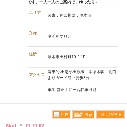
です。一人一人のご案内で、ゆったり♪
エリア
関東：神奈川県：厚木市
業種
ネイルサロン
住所
厚木市田村町10-2 1F
電車/小田急小田原線 本厚木駅 北口
アクセス
よりガード沿い徒歩8分
車/店舗正面に一台駐車可能
比較す
詳しく見る
保存リス
Nail ＊ FLEUR