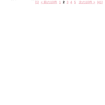
[1]
< 前の10件
1
2
3
4
5
次の10件 >
[41]