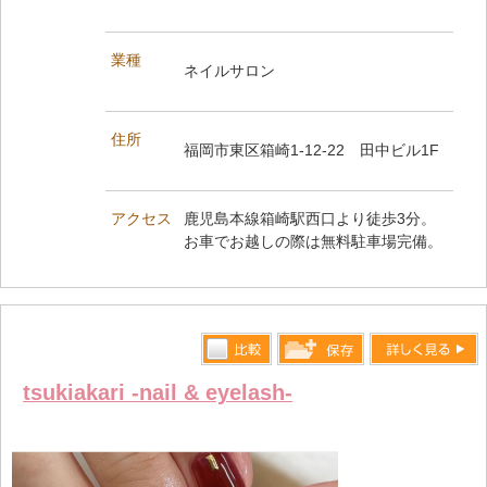
業種
ネイルサロン
住所
福岡市東区箱崎1-12-22 田中ビル1F
アクセス
鹿児島本線箱崎駅西口より徒歩3分。
お車でお越しの際は無料駐車場完備。
比較す
詳しく見る
保存リス
tsukiakari -nail & eyelash-
る
トへ登録
します