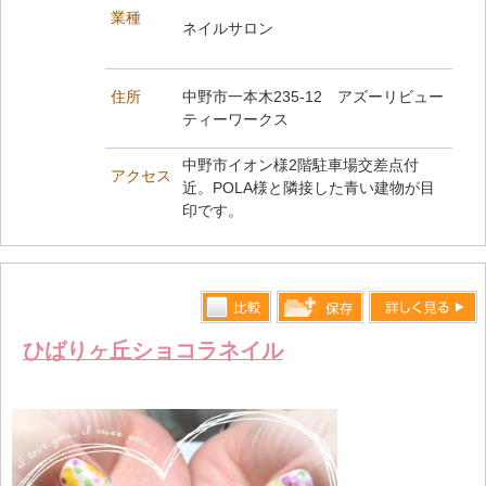
業種
ネイルサロン
住所
中野市一本木235-12 アズーリビュー
ティーワークス
中野市イオン様2階駐車場交差点付
アクセス
近。POLA様と隣接した青い建物が目
印です。
比較す
詳しく見る
保存リス
ひばりヶ丘ショコラネイル
る
トへ登録
します