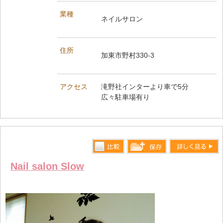
業種
ネイルサロン
住所
加東市野村330-3
アクセス
滝野社インターより車で5分
広々駐車場有り
比較す
詳しく見る
保存リス
Nail salon Slow
る
トへ登録
します