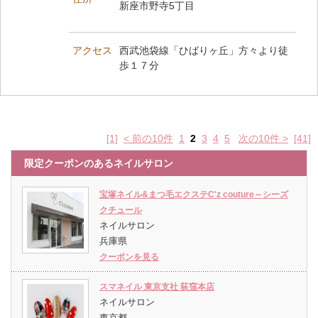
新座市野寺5丁目
アクセス
西武池袋線「ひばりヶ丘」方々より徒
歩１７分
[1]
< 前の10件
1
2
3
4
5
次の10件 >
[41]
限定クーポンのあるネイルサロン
宝塚ネイル&まつ毛エクステC'z couture～シーズ
クチュール
ネイルサロン
兵庫県
クーポンを見る
スマネイル 東京支社 荻窪本店
ネイルサロン
東京都