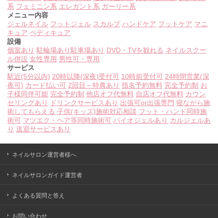
系
フェミニン系
エレガント系
ガーリー系
メニュー内容
ジェルネイル
フットジェル
スカルプ
ハンドケア
フットケア
マニ
キュア
ペディキュア
設備
個室あり
駐輪場あり
駐車場あり
DVD・TVを観れる
ネイルスクー
ル併設
女性専用
男性可・専用
サービス
駅近(5分以内)
20時以降(深夜)受付可
10時前受付可
24時間営業(深
夜可)
カード払い可
2回目～特典あり
指名予約無料
完全予約制
お
子様同伴可能
完全予約制
他店オフ代無料
自店オフ代無料
カウン
セリングあり
ドリンクサービスあり
出張可or出張専門
寝ながら施
術してもらえる
子供(キッズ)施術対応相談
フット・ハンド同時施
術可
マツエク・ヘア等同時施術可
バイオジェルあり
カルジェルあ
り
送迎サービスあり
ネイルサロン運営者様へ
ネイルサロンガイド運営者
よくある質問と答え
お問い合わせ