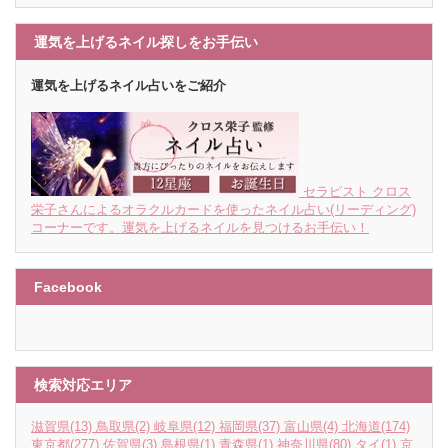
運気を上げるネイル探しをお手伝い
運気を上げるネイル占いをご紹介
セラピスト クロス
栄子さんによるオラクルカードを使ったネイル占い(リーディング)
コーナーです。運気を上げるネイルを見つけるお手伝い！
Facebook
検索対応エリア
滋賀県
(13)
鳥取県
(2)
岐阜県
(12)
福岡県
(37)
富山県
(4)
北海道
(174)
東京都
(277)
佐賀県
(3)
島根県
(1)
青森県
(1)
神奈川県
(80)
タイ
(1)
京