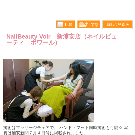
比較す
詳しく見る
保存リス
NailBeauty Voir 新浦安店（ネイルビュ
る
ーティ ボワール）
トへ登録
します
施術はマッサージチェアで。 ハンド・フット同時施術も可能☆ 写
真は浦安新聞７月４日号に掲載されました。