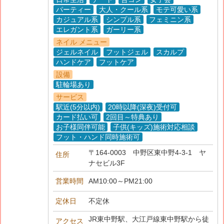
パーティー
大人・クール系
モテ可愛い系
カジュアル系
シンプル系
フェミニン系
エレガント系
ガーリー系
ネイル メニュー
ジェルネイル
フットジェル
スカルプ
ハンドケア
フットケア
設備
駐輪場あり
サービス
駅近(5分以内)
20時以降(深夜)受付可
カード払い可
2回目～特典あり
お子様同伴可能
子供(キッズ)施術対応相談
フット・ハンド同時施術可
〒164-0003 中野区東中野4-3-1 ヤ
住所
ナセビル3F
営業時間
AM10:00～PM21:00
定休日
不定休
JR東中野駅、大江戸線東中野駅から徒
アクセス