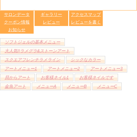
る
トへ登録
します
サロンデータ
ギャラリー
アクセスマップ
クーポン情報
レビュー
レビューを書く
お知らせ
ソフトジェルの基本メニュー
大人気!!ラメグラ&ストーンアート
スクエアフレンチラメライン
シックなカラー
アートメニュー1
アートメニュー2
アートメニュー3
貝からアート
お客様ネイル1
お客様ネイルです
金魚アート
メニューA
メニューB
メニューC