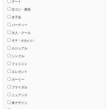
デート
合コン・勝負
女子会
パーティー
大人・クール
モテ・かわいい
カジュアル
シンプル
フェミニン
エレガント
ガーリー
ブライダル
ニュアンス
春デザイン