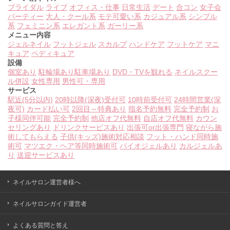
ブライダル
ライブ
オフィス・仕事
日常生活
デート
合コン
女子会
パーティー
大人・クール系
モテ可愛い系
カジュアル系
シンプル
系
フェミニン系
エレガント系
ガーリー系
メニュー内容
ジェルネイル
フットジェル
スカルプ
ハンドケア
フットケア
マニ
キュア
ペディキュア
設備
個室あり
駐輪場あり
駐車場あり
DVD・TVを観れる
ネイルスクー
ル併設
女性専用
男性可・専用
サービス
駅近(5分以内)
20時以降(深夜)受付可
10時前受付可
24時間営業(深
夜可)
カード払い可
2回目～特典あり
指名予約無料
完全予約制
お
子様同伴可能
完全予約制
他店オフ代無料
自店オフ代無料
カウン
セリングあり
ドリンクサービスあり
出張可or出張専門
寝ながら施
術してもらえる
子供(キッズ)施術対応相談
フット・ハンド同時施
術可
マツエク・ヘア等同時施術可
バイオジェルあり
カルジェルあ
り
送迎サービスあり
ネイルサロン運営者様へ
ネイルサロンガイド運営者
よくある質問と答え