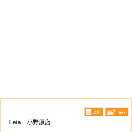
比較す
Leia 小野原店
保存リス
る
トへ登録