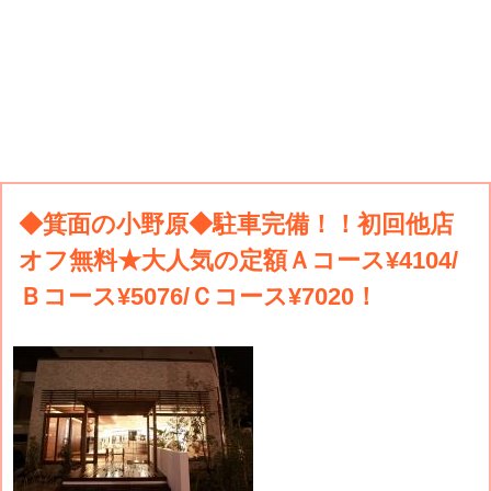
◆箕面の小野原◆駐車完備！！初回他店
オフ無料★大人気の定額Ａコース¥4104/
Ｂコース¥5076/Ｃコース¥7020！