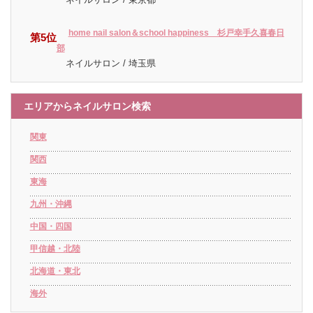
home nail salon＆school happiness 杉戸幸手久喜春日
第5位
部
ネイルサロン / 埼玉県
エリアからネイルサロン検索
関東
関西
東海
九州・沖縄
中国・四国
甲信越・北陸
北海道・東北
海外