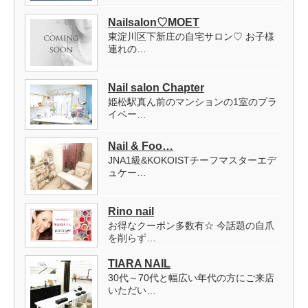
Nailsalon♡MOET
東淀川区下新庄の自宅サロン♡ お子様
連れの…
Nail salon Chapter
姫松駅真ん前のマンションの1室のプラ
イベー…
Nail & Foo…
JNA1級&KOKOISTチーフマスターエデ
ュケー…
Rino nail
お得なクーポン多数有☆ 今話題の自爪
を削らず…
TIARA NAIL
30代～70代と幅広い年代の方にご来店
いただい…