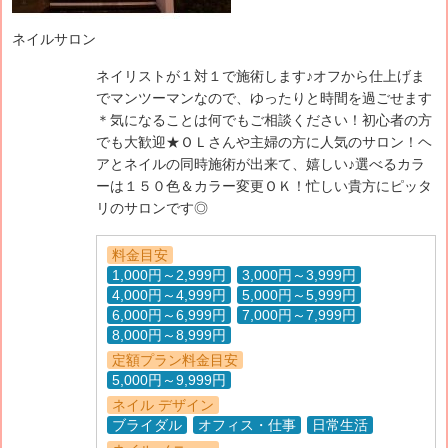
ネイルサロン
ネイリストが１対１で施術します♪オフから仕上げま
でマンツーマンなので、ゆったりと時間を過ごせます
＊気になることは何でもご相談ください！初心者の方
でも大歓迎★ＯＬさんや主婦の方に人気のサロン！ヘ
アとネイルの同時施術が出来て、嬉しい♪選べるカラ
ーは１５０色＆カラー変更ＯＫ！忙しい貴方にピッタ
リのサロンです◎
料金目安
1,000円～2,999円
3,000円～3,999円
4,000円～4,999円
5,000円～5,999円
6,000円～6,999円
7,000円～7,999円
8,000円～8,999円
定額プラン料金目安
5,000円～9,999円
ネイル デザイン
ブライダル
オフィス・仕事
日常生活