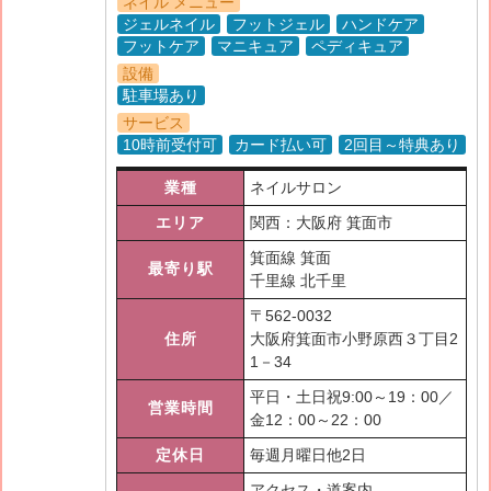
ネイル メニュー
ジェルネイル
フットジェル
ハンドケア
フットケア
マニキュア
ペディキュア
設備
駐車場あり
サービス
10時前受付可
カード払い可
2回目～特典あり
業種
ネイルサロン
エリア
関西：大阪府 箕面市
箕面線 箕面
最寄り駅
千里線 北千里
〒
562-0032
住所
大阪府箕面市小野原西３丁目2
1－34
平日・土日祝9:00～19：00／
営業時間
金12：00～22：00
定休日
毎週月曜日他2日
アクセス・道案内