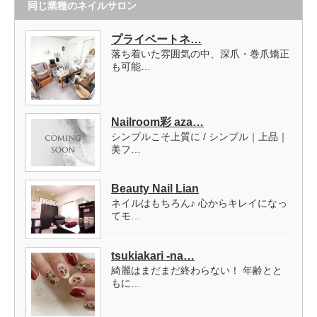
同じ業種のネイルサロン
プライベートネ…
落ち着いた雰囲気の中、深爪・巻爪矯正
も可能…
Nailroom彩 aza…
シンプルこそ上質に / シンプル｜上品｜
美フ…
Beauty Nail Lian
ネイルはもちろん♪ 心からキレイになっ
てモ…
tsukiakari -na…
綺麗はまだまだ終わらない！ 年齢とと
もに…