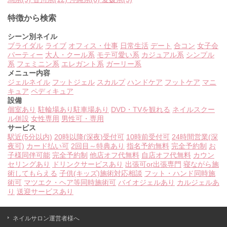
特徴から検索
シーン別ネイル
ブライダル
ライブ
オフィス・仕事
日常生活
デート
合コン
女子会
パーティー
大人・クール系
モテ可愛い系
カジュアル系
シンプル
系
フェミニン系
エレガント系
ガーリー系
メニュー内容
ジェルネイル
フットジェル
スカルプ
ハンドケア
フットケア
マニ
キュア
ペディキュア
設備
個室あり
駐輪場あり
駐車場あり
DVD・TVを観れる
ネイルスクー
ル併設
女性専用
男性可・専用
サービス
駅近(5分以内)
20時以降(深夜)受付可
10時前受付可
24時間営業(深
夜可)
カード払い可
2回目～特典あり
指名予約無料
完全予約制
お
子様同伴可能
完全予約制
他店オフ代無料
自店オフ代無料
カウン
セリングあり
ドリンクサービスあり
出張可or出張専門
寝ながら施
術してもらえる
子供(キッズ)施術対応相談
フット・ハンド同時施
術可
マツエク・ヘア等同時施術可
バイオジェルあり
カルジェルあ
り
送迎サービスあり
ネイルサロン運営者様へ