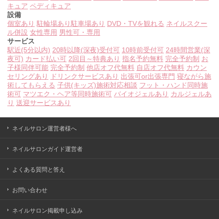
キュア
ペディキュア
設備
個室あり
駐輪場あり
駐車場あり
DVD・TVを観れる
ネイルスクー
ル併設
女性専用
男性可・専用
サービス
駅近(5分以内)
20時以降(深夜)受付可
10時前受付可
24時間営業(深
夜可)
カード払い可
2回目～特典あり
指名予約無料
完全予約制
お
子様同伴可能
完全予約制
他店オフ代無料
自店オフ代無料
カウン
セリングあり
ドリンクサービスあり
出張可or出張専門
寝ながら施
術してもらえる
子供(キッズ)施術対応相談
フット・ハンド同時施
術可
マツエク・ヘア等同時施術可
バイオジェルあり
カルジェルあ
り
送迎サービスあり
ネイルサロン運営者様へ
ネイルサロンガイド運営者
よくある質問と答え
お問い合わせ
ネイルサロン掲載申し込み