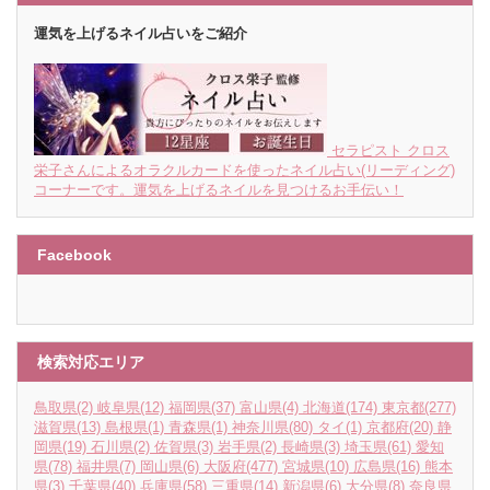
運気を上げるネイル占いをご紹介
セラピスト クロス
栄子さんによるオラクルカードを使ったネイル占い(リーディング)
コーナーです。運気を上げるネイルを見つけるお手伝い！
Facebook
検索対応エリア
鳥取県
(2)
岐阜県
(12)
福岡県
(37)
富山県
(4)
北海道
(174)
東京都
(277)
滋賀県
(13)
島根県
(1)
青森県
(1)
神奈川県
(80)
タイ
(1)
京都府
(20)
静
岡県
(19)
石川県
(2)
佐賀県
(3)
岩手県
(2)
長崎県
(3)
埼玉県
(61)
愛知
県
(78)
福井県
(7)
岡山県
(6)
大阪府
(477)
宮城県
(10)
広島県
(16)
熊本
県
(3)
千葉県
(40)
兵庫県
(58)
三重県
(14)
新潟県
(6)
大分県
(8)
奈良県