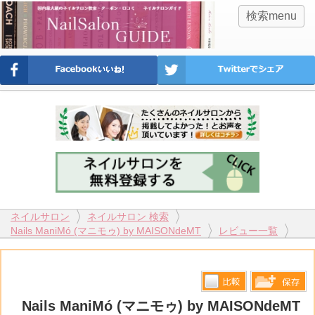
検索menu
ネイルサロン
ネイルサロン 検索
Nails ManiMó (マニモゥ) by MAISONdeMT
レビュー一覧
比較す
Nails ManiMó (マニモゥ) by MAISONdeMT
保存リス