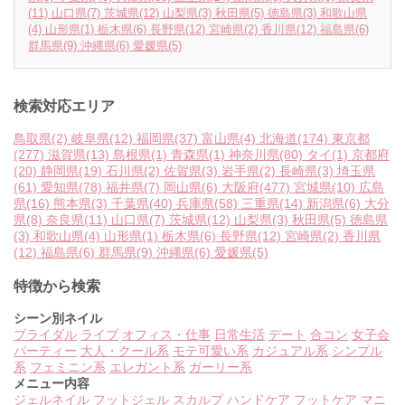
(11)
山口県
(7)
茨城県
(12)
山梨県
(3)
秋田県
(5)
徳島県
(3)
和歌山県
(4)
山形県
(1)
栃木県
(6)
長野県
(12)
宮崎県
(2)
香川県
(12)
福島県
(6)
群馬県
(9)
沖縄県
(6)
愛媛県
(5)
検索対応エリア
鳥取県
(2)
岐阜県
(12)
福岡県
(37)
富山県
(4)
北海道
(174)
東京都
(277)
滋賀県
(13)
島根県
(1)
青森県
(1)
神奈川県
(80)
タイ
(1)
京都府
(20)
静岡県
(19)
石川県
(2)
佐賀県
(3)
岩手県
(2)
長崎県
(3)
埼玉県
(61)
愛知県
(78)
福井県
(7)
岡山県
(6)
大阪府
(477)
宮城県
(10)
広島
県
(16)
熊本県
(3)
千葉県
(40)
兵庫県
(58)
三重県
(14)
新潟県
(6)
大分
県
(8)
奈良県
(11)
山口県
(7)
茨城県
(12)
山梨県
(3)
秋田県
(5)
徳島県
(3)
和歌山県
(4)
山形県
(1)
栃木県
(6)
長野県
(12)
宮崎県
(2)
香川県
(12)
福島県
(6)
群馬県
(9)
沖縄県
(6)
愛媛県
(5)
特徴から検索
シーン別ネイル
ブライダル
ライブ
オフィス・仕事
日常生活
デート
合コン
女子会
パーティー
大人・クール系
モテ可愛い系
カジュアル系
シンプル
系
フェミニン系
エレガント系
ガーリー系
メニュー内容
ジェルネイル
フットジェル
スカルプ
ハンドケア
フットケア
マニ