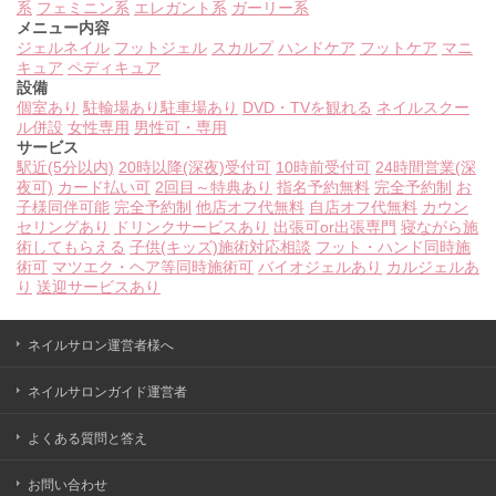
系
フェミニン系
エレガント系
ガーリー系
メニュー内容
ジェルネイル
フットジェル
スカルプ
ハンドケア
フットケア
マニ
キュア
ペディキュア
設備
個室あり
駐輪場あり
駐車場あり
DVD・TVを観れる
ネイルスクー
ル併設
女性専用
男性可・専用
サービス
駅近(5分以内)
20時以降(深夜)受付可
10時前受付可
24時間営業(深
夜可)
カード払い可
2回目～特典あり
指名予約無料
完全予約制
お
子様同伴可能
完全予約制
他店オフ代無料
自店オフ代無料
カウン
セリングあり
ドリンクサービスあり
出張可or出張専門
寝ながら施
術してもらえる
子供(キッズ)施術対応相談
フット・ハンド同時施
術可
マツエク・ヘア等同時施術可
バイオジェルあり
カルジェルあ
り
送迎サービスあり
ネイルサロン運営者様へ
ネイルサロンガイド運営者
よくある質問と答え
お問い合わせ