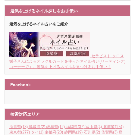
運気を上げるネイル探しをお手伝い
運気を上げるネイル占いをご紹介
セラピスト クロス
栄子さんによるオラクルカードを使ったネイル占い(リーディング)
コーナーです。運気を上げるネイルを見つけるお手伝い！
Facebook
検索対応エリア
滋賀県
(13)
鳥取県
(2)
岐阜県
(12)
福岡県
(37)
富山県
(4)
北海道
(174)
東京都
(277)
タイ
(1)
京都府
(20)
静岡県
(19)
石川県
(2)
佐賀県
(3)
島