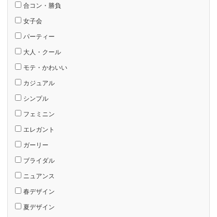
合コン・勝負
女子会
パーティー
大人・クール
モテ・かわいい
カジュアル
シンプル
フェミニン
エレガント
ガーリー
ブライダル
ニュアンス
春デザイン
夏デザイン