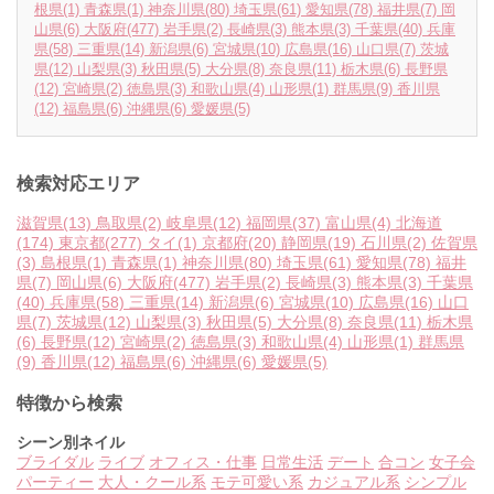
根県
(1)
青森県
(1)
神奈川県
(80)
埼玉県
(61)
愛知県
(78)
福井県
(7)
岡
山県
(6)
大阪府
(477)
岩手県
(2)
長崎県
(3)
熊本県
(3)
千葉県
(40)
兵庫
県
(58)
三重県
(14)
新潟県
(6)
宮城県
(10)
広島県
(16)
山口県
(7)
茨城
県
(12)
山梨県
(3)
秋田県
(5)
大分県
(8)
奈良県
(11)
栃木県
(6)
長野県
(12)
宮崎県
(2)
徳島県
(3)
和歌山県
(4)
山形県
(1)
群馬県
(9)
香川県
(12)
福島県
(6)
沖縄県
(6)
愛媛県
(5)
検索対応エリア
滋賀県
(13)
鳥取県
(2)
岐阜県
(12)
福岡県
(37)
富山県
(4)
北海道
(174)
東京都
(277)
タイ
(1)
京都府
(20)
静岡県
(19)
石川県
(2)
佐賀県
(3)
島根県
(1)
青森県
(1)
神奈川県
(80)
埼玉県
(61)
愛知県
(78)
福井
県
(7)
岡山県
(6)
大阪府
(477)
岩手県
(2)
長崎県
(3)
熊本県
(3)
千葉県
(40)
兵庫県
(58)
三重県
(14)
新潟県
(6)
宮城県
(10)
広島県
(16)
山口
県
(7)
茨城県
(12)
山梨県
(3)
秋田県
(5)
大分県
(8)
奈良県
(11)
栃木県
(6)
長野県
(12)
宮崎県
(2)
徳島県
(3)
和歌山県
(4)
山形県
(1)
群馬県
(9)
香川県
(12)
福島県
(6)
沖縄県
(6)
愛媛県
(5)
特徴から検索
シーン別ネイル
ブライダル
ライブ
オフィス・仕事
日常生活
デート
合コン
女子会
パーティー
大人・クール系
モテ可愛い系
カジュアル系
シンプル