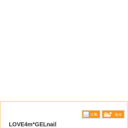
比較す
LOVE4m*GELnail
保存リス