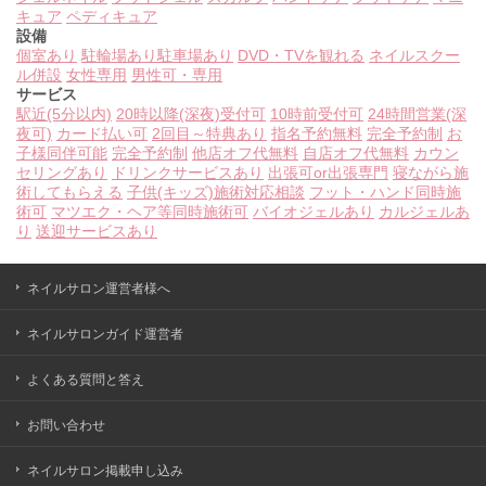
キュア
ペディキュア
設備
個室あり
駐輪場あり
駐車場あり
DVD・TVを観れる
ネイルスクー
ル併設
女性専用
男性可・専用
サービス
駅近(5分以内)
20時以降(深夜)受付可
10時前受付可
24時間営業(深
夜可)
カード払い可
2回目～特典あり
指名予約無料
完全予約制
お
子様同伴可能
完全予約制
他店オフ代無料
自店オフ代無料
カウン
セリングあり
ドリンクサービスあり
出張可or出張専門
寝ながら施
術してもらえる
子供(キッズ)施術対応相談
フット・ハンド同時施
術可
マツエク・ヘア等同時施術可
バイオジェルあり
カルジェルあ
り
送迎サービスあり
ネイルサロン運営者様へ
ネイルサロンガイド運営者
よくある質問と答え
お問い合わせ
ネイルサロン掲載申し込み