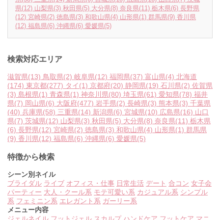
県
(12)
山梨県
(3)
秋田県
(5)
大分県
(8)
奈良県
(11)
栃木県
(6)
長野県
(12)
宮崎県
(2)
徳島県
(3)
和歌山県
(4)
山形県
(1)
群馬県
(9)
香川県
(12)
福島県
(6)
沖縄県
(6)
愛媛県
(5)
検索対応エリア
滋賀県
(13)
鳥取県
(2)
岐阜県
(12)
福岡県
(37)
富山県
(4)
北海道
(174)
東京都
(277)
タイ
(1)
京都府
(20)
静岡県
(19)
石川県
(2)
佐賀県
(3)
島根県
(1)
青森県
(1)
神奈川県
(80)
埼玉県
(61)
愛知県
(78)
福井
県
(7)
岡山県
(6)
大阪府
(477)
岩手県
(2)
長崎県
(3)
熊本県
(3)
千葉県
(40)
兵庫県
(58)
三重県
(14)
新潟県
(6)
宮城県
(10)
広島県
(16)
山口
県
(7)
茨城県
(12)
山梨県
(3)
秋田県
(5)
大分県
(8)
奈良県
(11)
栃木県
(6)
長野県
(12)
宮崎県
(2)
徳島県
(3)
和歌山県
(4)
山形県
(1)
群馬県
(9)
香川県
(12)
福島県
(6)
沖縄県
(6)
愛媛県
(5)
特徴から検索
シーン別ネイル
ブライダル
ライブ
オフィス・仕事
日常生活
デート
合コン
女子会
パーティー
大人・クール系
モテ可愛い系
カジュアル系
シンプル
系
フェミニン系
エレガント系
ガーリー系
メニュー内容
ジェルネイル
フットジェル
スカルプ
ハンドケア
フットケア
マニ