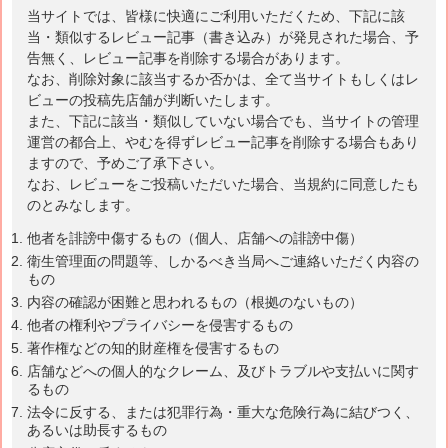
当サイトでは、皆様に快適にご利用いただくため、下記に該
当・類似するレビュー記事（書き込み）が発見された場合、予
告無く、レビュー記事を削除する場合があります。
なお、削除対象に該当するか否かは、全て当サイトもしくはレ
ビューの投稿先店舗が判断いたします。
また、下記に該当・類似していない場合でも、当サイトの管理
運営の都合上、やむを得ずレビュー記事を削除する場合もあり
ますので、予めご了承下さい。
なお、レビューをご投稿いただいた場合、当規約に同意したも
のとみなします。
他者を誹謗中傷するもの（個人、店舗への誹謗中傷）
衛生管理面の問題等、しかるべき当局へご連絡いただく内容の
もの
内容の確認が困難と思われるもの（根拠のないもの）
他者の権利やプライバシーを侵害するもの
著作権などの知的財産権を侵害するもの
店舗などへの個人的なクレーム、及びトラブルや支払いに関す
るもの
法令に反する、または犯罪行為・重大な危険行為に結びつく、
あるいは助長するもの