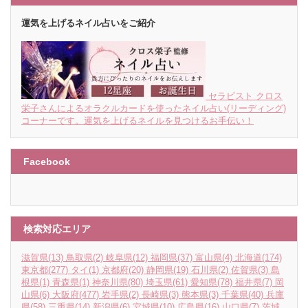
運気を上げるネイル占いをご紹介
セラピスト クロス
栄子さんによるオラクルカードを使ったネイル占い(リーディング)
コーナーです。運気を上げるネイルを見つけるお手伝い！
Facebook
検索対応エリア
滋賀県
(13)
鳥取県
(2)
岐阜県
(12)
福岡県
(37)
富山県
(4)
北海道
(174)
東京都
(277)
タイ
(1)
京都府
(20)
静岡県
(19)
石川県
(2)
佐賀県
(3)
島
根県
(1)
青森県
(1)
神奈川県
(80)
埼玉県
(61)
愛知県
(78)
福井県
(7)
岡
山県
(6)
大阪府
(477)
岩手県
(2)
長崎県
(3)
熊本県
(3)
千葉県
(40)
兵庫
県
(58)
三重県
(14)
新潟県
(6)
宮城県
(10)
広島県
(16)
山口県
(7)
茨城