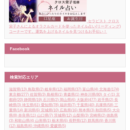
セラピスト クロス
栄子さんによるオラクルカードを使ったネイル占い(リーディング)
コーナーです。運気を上げるネイルを見つけるお手伝い！
Facebook
検索対応エリア
滋賀県
(13)
鳥取県
(2)
岐阜県
(12)
福岡県
(37)
富山県
(4)
北海道
(174)
東京都
(277)
佐賀県
(3)
島根県
(1)
青森県
(1)
神奈川県
(80)
タイ
(1)
京
都府
(20)
静岡県
(19)
石川県
(2)
岡山県
(6)
大阪府
(477)
岩手県
(2)
長
崎県
(3)
埼玉県
(61)
愛知県
(78)
福井県
(7)
千葉県
(40)
兵庫県
(58)
三
重県
(14)
新潟県
(6)
宮城県
(10)
広島県
(16)
熊本県
(3)
秋田県
(5)
大分
県
(8)
奈良県
(11)
山口県
(7)
茨城県
(12)
山梨県
(3)
宮崎県
(2)
徳島県
(3)
和歌山県
(4)
山形県
(1)
栃木県
(6)
長野県
(12)
群馬県
(9)
香川県
(12)
福島県
(6)
沖縄県
(6)
愛媛県
(5)