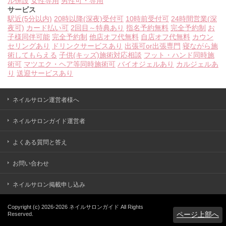
ル併設
女性専用
男性可・専用
サービス
駅近(5分以内)
20時以降(深夜)受付可
10時前受付可
24時間営業(深
夜可)
カード払い可
2回目～特典あり
指名予約無料
完全予約制
お
子様同伴可能
完全予約制
他店オフ代無料
自店オフ代無料
カウン
セリングあり
ドリンクサービスあり
出張可or出張専門
寝ながら施
術してもらえる
子供(キッズ)施術対応相談
フット・ハンド同時施
術可
マツエク・ヘア等同時施術可
バイオジェルあり
カルジェルあ
り
送迎サービスあり
ネイルサロン運営者様へ
ネイルサロンガイド運営者
よくある質問と答え
お問い合わせ
ネイルサロン掲載申し込み
Copyright (c)
2026-2026
ネイルサロンガイド
All Rights
ページ上部へ
Reserved.