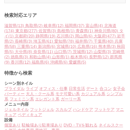
検索対応エリア
滋賀県
(13)
鳥取県
(2)
岐阜県
(12)
福岡県
(37)
富山県
(4)
北海道
(174)
東京都
(277)
佐賀県
(3)
島根県
(1)
青森県
(1)
神奈川県
(80)
タ
イ
(1)
京都府
(20)
静岡県
(19)
石川県
(2)
岡山県
(6)
大阪府
(477)
岩手
県
(2)
長崎県
(3)
埼玉県
(61)
愛知県
(78)
福井県
(7)
千葉県
(40)
兵庫
県
(58)
三重県
(14)
新潟県
(6)
宮城県
(10)
広島県
(16)
熊本県
(3)
秋田
県
(5)
大分県
(8)
奈良県
(11)
山口県
(7)
茨城県
(12)
山梨県
(3)
宮崎県
(2)
徳島県
(3)
和歌山県
(4)
山形県
(1)
栃木県
(6)
長野県
(12)
群馬県
(9)
香川県
(12)
福島県
(6)
沖縄県
(6)
愛媛県
(5)
特徴から検索
シーン別ネイル
ブライダル
ライブ
オフィス・仕事
日常生活
デート
合コン
女子会
パーティー
大人・クール系
モテ可愛い系
カジュアル系
シンプル
系
フェミニン系
エレガント系
ガーリー系
メニュー内容
ジェルネイル
フットジェル
スカルプ
ハンドケア
フットケア
マニ
キュア
ペディキュア
設備
個室あり
駐輪場あり
駐車場あり
DVD・TVを観れる
ネイルスクー