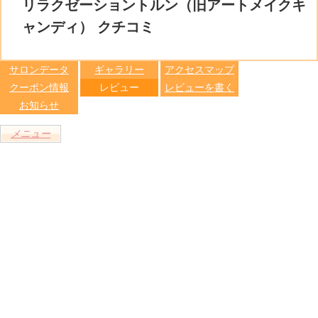
比較す
リラクゼーショントルン（旧アートメイクキ
保存リス
る
トへ登録
ャンディ） クチコミ
します
サロンデータ
ギャラリー
アクセスマップ
クーポン情報
レビュー
レビューを書く
お知らせ
メニュー