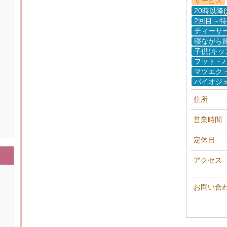
サービス
20時以降
2回目～
ティーサ
寝ながら
子供(キッ
フット・
マツエク
バイオジ
住所
営業時間
定休日
アクセス
お問い合