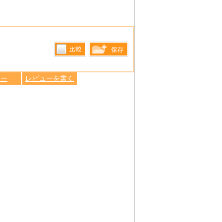
比較す
保存リス
る
ュー
レビューを書く
トへ登録
します