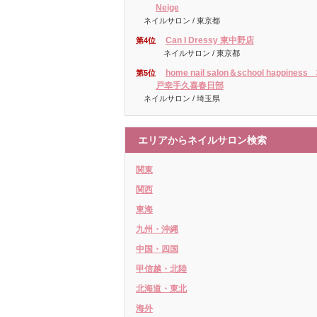
Neige
ネイルサロン / 東京都
Can I Dressy 東中野店
第4位
ネイルサロン / 東京都
home nail salon＆school happiness
第5位
戸幸手久喜春日部
ネイルサロン / 埼玉県
エリアからネイルサロン検索
関東
関西
東海
九州・沖縄
中国・四国
甲信越・北陸
北海道・東北
海外