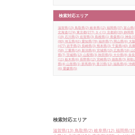
検索対応エリア
滋賀県
(13)
鳥取県
(2)
岐阜県
(12)
福岡県
(37)
富山県
(
北海道
(174)
東京都
(277)
タイ
(1)
京都府
(20)
静岡県
(19)
石川県
(2)
佐賀県
(3)
島根県
(1)
青森県
(1)
神奈川
(80)
埼玉県
(61)
愛知県
(78)
福井県
(7)
岡山県
(6)
大
(477)
岩手県
(2)
長崎県
(3)
熊本県
(3)
千葉県
(40)
兵
(58)
三重県
(14)
新潟県
(6)
宮城県
(10)
広島県
(16)
山
県
(7)
茨城県
(12)
山梨県
(3)
秋田県
(5)
大分県
(8)
奈良
(11)
栃木県
(6)
長野県
(12)
宮崎県
(2)
徳島県
(3)
和歌
県
(4)
山形県
(1)
群馬県
(9)
香川県
(12)
福島県
(6)
沖縄
(6)
愛媛県
(5)
検索対応エリア
滋賀県
(13)
鳥取県
(2)
岐阜県
(12)
福岡県
(37