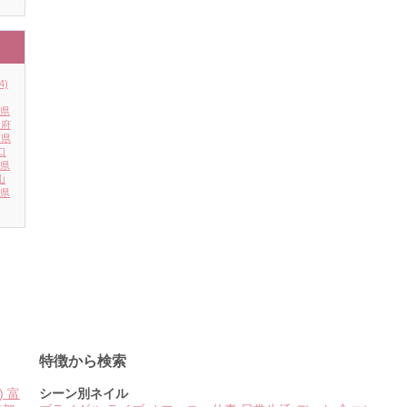
4)
県
阪府
庫県
口
県
山
県
特徴から検索
)
富
シーン別ネイル