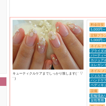
料金目安
5,000円～
定額プラ
5,000円～
ネイル デ
ブライダ
パーティ
カジュア
エレガン
ネイル メ
キューティクルケアまでしっかり致します( ´ ▽
ジェルネ
` )
ハンドケ
ペディキ
設備
駐輪場あ
女性専用