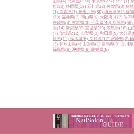
山県
(4)
北海道
(174)
東京都
(277)
タイ
(1)
府
(20)
静岡県
(19)
石川県
(2)
佐賀県
(3)
島根
(1)
青森県
(1)
神奈川県
(80)
埼玉県
(61)
愛知
(78)
福井県
(7)
岡山県
(6)
大阪府
(477)
岩手
長崎県
(3)
熊本県
(3)
千葉県
(40)
兵庫県
(58)
県
(14)
新潟県
(6)
宮城県
(10)
広島県
(16)
山
(7)
茨城県
(12)
山梨県
(3)
秋田県
(5)
大分県
(
良県
(11)
栃木県
(6)
長野県
(12)
宮崎県
(2)
徳
(3)
和歌山県
(4)
山形県
(1)
群馬県
(9)
香川県
福島県
(6)
沖縄県
(6)
愛媛県
(5)