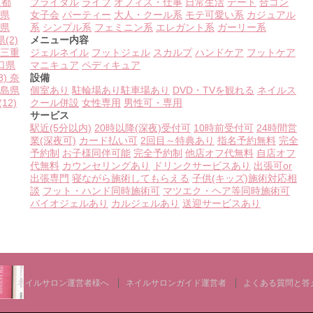
京都
ブライダル
ライブ
オフィス・仕事
日常生活
デート
合コン
県
女子会
パーティー
大人・クール系
モテ可愛い系
カジュアル
県
系
シンプル系
フェミニン系
エレガント系
ガーリー系
県
(2)
メニュー内容
三重
ジェルネイル
フットジェル
スカルプ
ハンドケア
フットケア
口県
マニキュア
ペディキュア
8)
奈
設備
島県
個室あり
駐輪場あり
駐車場あり
DVD・TVを観れる
ネイルス
(12)
クール併設
女性専用
男性可・専用
サービス
駅近(5分以内)
20時以降(深夜)受付可
10時前受付可
24時間営
業(深夜可)
カード払い可
2回目～特典あり
指名予約無料
完全
予約制
お子様同伴可能
完全予約制
他店オフ代無料
自店オフ
代無料
カウンセリングあり
ドリンクサービスあり
出張可or
出張専門
寝ながら施術してもらえる
子供(キッズ)施術対応相
談
フット・ハンド同時施術可
マツエク・ヘア等同時施術可
バイオジェルあり
カルジェルあり
送迎サービスあり
ネイルサロン運営者様へ
ネイルサロンガイド運営者
よくある質問と答