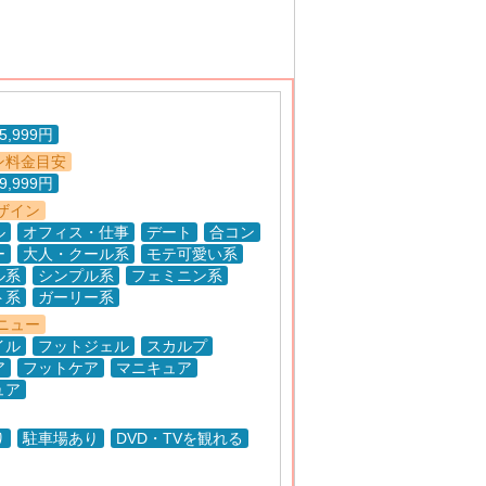
5,999円
ン料金目安
9,999円
ザイン
ル
オフィス・仕事
デート
合コン
ー
大人・クール系
モテ可愛い系
ル系
シンプル系
フェミニン系
ト系
ガーリー系
ニュー
イル
フットジェル
スカルプ
ア
フットケア
マニキュア
ュア
り
駐車場あり
DVD・TVを観れる