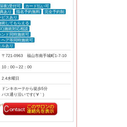
(深夜)受付可
カード払い可
特典あり
指名予約無料
完全予約制
ービスあり
施術してもらえる
ズ)施術対応相談
ハンド同時施術可
・ヘア等同時施術可
ェルあり
〒721-0963
福山市南手城町1-7-10
10：00～22：00
2.4水曜日
ドンキホーテから徒歩5分
バス通り沿いです(´∀｀)
わせ先