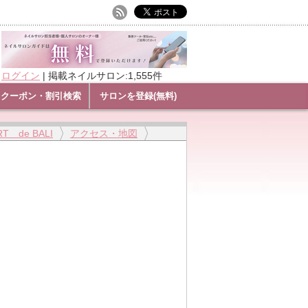
ログイン
|
掲載ネイルサロン:1,555件
クーポン・割引検索
サロンを登録(無料)
 de BALI
アクセス・地図