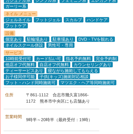
カジュアル系
シンプル系
フェミニン系
エレガント系
ガーリー系
ネイル メニュー
ジェルネイル
フットジェル
スカルプ
ハンドケア
フットケア
設備
個室あり
駐輪場あり
駐車場あり
DVD・TVを観れる
ネイルスクール併設
男性可・専用
サービス
10時前受付可
カード払い可
指名予約無料
完全予約制
他店オフ代無料
自店オフ代無料
カウンセリングあり
ティーサービスあり
寝ながら施術してもらえる
お子様同伴可能
子供(キッズ)施術対応相談
フット・ハンド同時施術可
マツエク・ヘア等同時施術可
住所
〒861-1112
合志市幾久富1866-
1172 熊本市中央区にも店舗あり
営業時間
9時半～20時半（最終受付：19時）