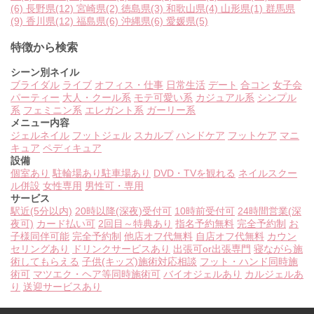
(6)
長野県
(12)
宮崎県
(2)
徳島県
(3)
和歌山県
(4)
山形県
(1)
群馬県
(9)
香川県
(12)
福島県
(6)
沖縄県
(6)
愛媛県
(5)
特徴から検索
シーン別ネイル
ブライダル
ライブ
オフィス・仕事
日常生活
デート
合コン
女子会
パーティー
大人・クール系
モテ可愛い系
カジュアル系
シンプル
系
フェミニン系
エレガント系
ガーリー系
メニュー内容
ジェルネイル
フットジェル
スカルプ
ハンドケア
フットケア
マニ
キュア
ペディキュア
設備
個室あり
駐輪場あり
駐車場あり
DVD・TVを観れる
ネイルスクー
ル併設
女性専用
男性可・専用
サービス
駅近(5分以内)
20時以降(深夜)受付可
10時前受付可
24時間営業(深
夜可)
カード払い可
2回目～特典あり
指名予約無料
完全予約制
お
子様同伴可能
完全予約制
他店オフ代無料
自店オフ代無料
カウン
セリングあり
ドリンクサービスあり
出張可or出張専門
寝ながら施
術してもらえる
子供(キッズ)施術対応相談
フット・ハンド同時施
術可
マツエク・ヘア等同時施術可
バイオジェルあり
カルジェルあ
り
送迎サービスあり