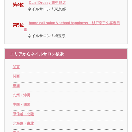
Can I Dressy 東中野店
第4位
ネイルサロン / 東京都
home nail salon＆school happiness 杉戸幸手久喜春日
第5位
部
ネイルサロン / 埼玉県
エリアからネイルサロン検索
関東
関西
東海
九州・沖縄
中国・四国
甲信越・北陸
北海道・東北