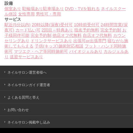
設備
個室あり
駐輪場あり
駐車場あり
DVD・TVを観れる
ネイルスクー
ル併設
女性専用
男性可・専用
サービス
駅近(5分以内)
20時以降(深夜)受付可
10時前受付可
24時間営業(深
夜可)
カード払い可
2回目～特典あり
指名予約無料
完全予約制
お
子様同伴可能
完全予約制
他店オフ代無料
自店オフ代無料
カウン
セリングあり
ドリンクサービスあり
出張可or出張専門
寝ながら施
術してもらえる
子供(キッズ)施術対応相談
フット・ハンド同時施
術可
マツエク・ヘア等同時施術可
バイオジェルあり
カルジェルあ
り
送迎サービスあり
ネイルサロン運営者様へ
ネイルサロンガイド運営者
よくある質問と答え
お問い合わせ
ネイルサロン掲載申し込み