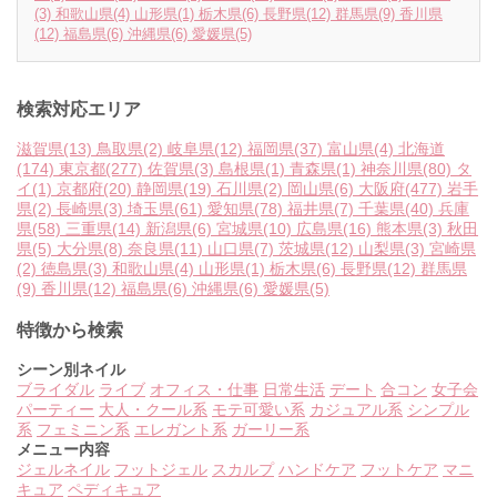
(3)
和歌山県
(4)
山形県
(1)
栃木県
(6)
長野県
(12)
群馬県
(9)
香川県
(12)
福島県
(6)
沖縄県
(6)
愛媛県
(5)
検索対応エリア
滋賀県
(13)
鳥取県
(2)
岐阜県
(12)
福岡県
(37)
富山県
(4)
北海道
(174)
東京都
(277)
佐賀県
(3)
島根県
(1)
青森県
(1)
神奈川県
(80)
タ
イ
(1)
京都府
(20)
静岡県
(19)
石川県
(2)
岡山県
(6)
大阪府
(477)
岩手
県
(2)
長崎県
(3)
埼玉県
(61)
愛知県
(78)
福井県
(7)
千葉県
(40)
兵庫
県
(58)
三重県
(14)
新潟県
(6)
宮城県
(10)
広島県
(16)
熊本県
(3)
秋田
県
(5)
大分県
(8)
奈良県
(11)
山口県
(7)
茨城県
(12)
山梨県
(3)
宮崎県
(2)
徳島県
(3)
和歌山県
(4)
山形県
(1)
栃木県
(6)
長野県
(12)
群馬県
(9)
香川県
(12)
福島県
(6)
沖縄県
(6)
愛媛県
(5)
特徴から検索
シーン別ネイル
ブライダル
ライブ
オフィス・仕事
日常生活
デート
合コン
女子会
パーティー
大人・クール系
モテ可愛い系
カジュアル系
シンプル
系
フェミニン系
エレガント系
ガーリー系
メニュー内容
ジェルネイル
フットジェル
スカルプ
ハンドケア
フットケア
マニ
キュア
ペディキュア