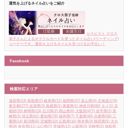
運気を上げるネイル占いをご紹介
セラピスト クロス
栄子さんによるオラクルカードを使ったネイル占い(リーディング)
コーナーです。運気を上げるネイルを見つけるお手伝い！
Facebook
検索対応エリア
滋賀県
(13)
鳥取県
(2)
岐阜県
(12)
福岡県
(37)
富山県
(4)
北海道
(174)
東京都
(277)
佐賀県
(3)
島根県
(1)
青森県
(1)
神奈川県
(80)
タイ
(1)
京
都府
(20)
静岡県
(19)
石川県
(2)
岡山県
(6)
大阪府
(477)
岩手県
(2)
長
崎県
(3)
埼玉県
(61)
愛知県
(78)
福井県
(7)
千葉県
(40)
兵庫県
(58)
三
重県
(14)
新潟県
(6)
宮城県
(10)
広島県
(16)
熊本県
(3)
秋田県
(5)
大分
県
(8)
奈良県
(11)
山口県
(7)
茨城県
(12)
山梨県
(3)
宮崎県
(2)
徳島県