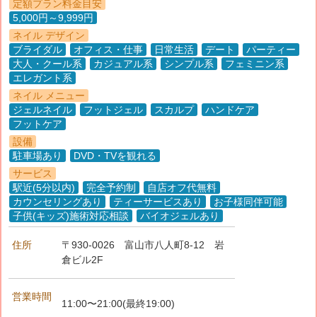
定額プラン料金目安
5,000円～9,999円
ネイル デザイン
ブライダル
オフィス・仕事
日常生活
デート
パーティー
大人・クール系
カジュアル系
シンプル系
フェミニン系
エレガント系
ネイル メニュー
ジェルネイル
フットジェル
スカルプ
ハンドケア
フットケア
設備
駐車場あり
DVD・TVを観れる
サービス
駅近(5分以内)
完全予約制
自店オフ代無料
カウンセリングあり
ティーサービスあり
お子様同伴可能
子供(キッズ)施術対応相談
バイオジェルあり
住所
〒930-0026
富山市八人町8-12 岩
倉ビル2F
営業時間
11:00〜21:00(最終19:00)