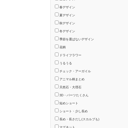
春デザイン
夏デザイン
秋デザイン
冬デザイン
季節を選ばないデザイン
花柄
ドライフラワー
うるうる
チェック・アーガイル
アニマル柄まとめ
天然石・大理石
3D・パーツたくさん
短めショート
ショート・少し長め
長め・長さだし(スカルプも)
マグネット