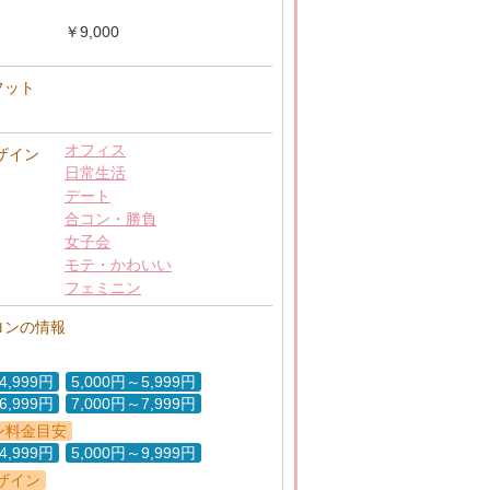
￥9,000
フット
オフィス
ザイン
日常生活
デート
合コン・勝負
女子会
モテ・かわいい
フェミニン
ロンの情報
4,999円
5,000円～5,999円
6,999円
7,000円～7,999円
ン料金目安
4,999円
5,000円～9,999円
ザイン