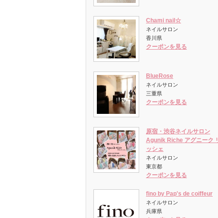
Chami nail☆
ネイルサロン
香川県
クーポンを見る
BlueRose
ネイルサロン
三重県
クーポンを見る
原宿・渋谷ネイルサロン
Agunik Riche アグニーク 
ッシェ
ネイルサロン
東京都
クーポンを見る
fino by Pap's de coiffeur
ネイルサロン
兵庫県