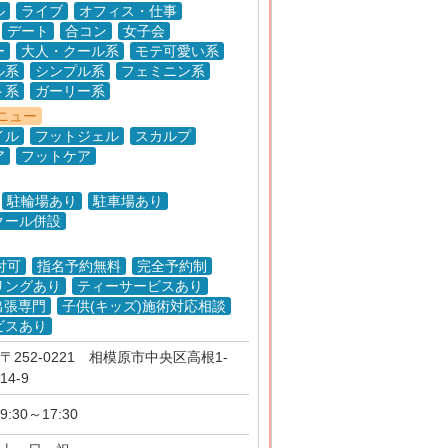
ル
ライブ
オフィス・仕事
デート
合コン
女子会
ー
大人・クール系
モテ可愛い系
ル系
シンプル系
フェミニン系
ト系
ガーリー系
ニュー
イル
フットジェル
スカルプ
ア
フットケア
駐輪場あり
駐車場あり
クール併設
付可
指名予約無料
完全予約制
リングあり
ティーサービスあり
出張専門
子供(キッズ)施術対応相談
ビスあり
〒252-0221 相模原市中央区高根1-
14-9
9:30～17:30