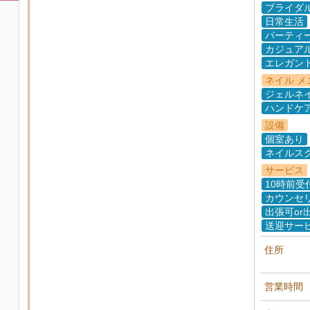
ブライダ
日常生活
パーティ
カジュア
エレガン
ネイル メ
ジェルネ
ハンドケ
設備
個室あり
ネイルス
サービス
10時前受
カウンセ
出張可or
送迎サー
住所
営業時間