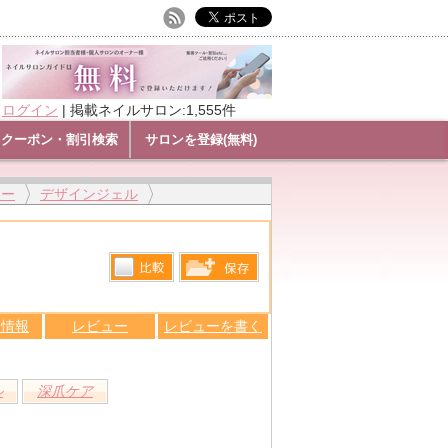
ログイン
|
掲載ネイルサロン:1,555件
クーポン・割引検索
サロンを登録(無料)
リー
デザインジェル
比較す
保存リス
る
ン情報
レビュー
レビューを書く
トへ登録
します
ル
深爪ケア