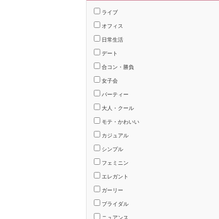
ライブ
オフィス
日常生活
デート
合コン・勝負
女子会
パーティー
大人・クール
モテ・かわいい
カジュアル
シンプル
フェミニン
エレガント
ガーリー
ブライダル
ニュアンス