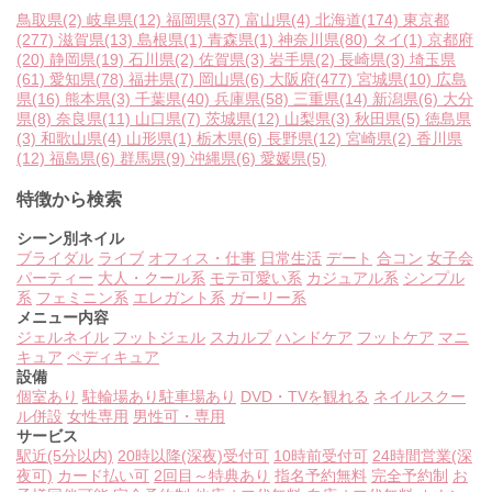
鳥取県
(2)
岐阜県
(12)
福岡県
(37)
富山県
(4)
北海道
(174)
東京都
(277)
滋賀県
(13)
島根県
(1)
青森県
(1)
神奈川県
(80)
タイ
(1)
京都府
(20)
静岡県
(19)
石川県
(2)
佐賀県
(3)
岩手県
(2)
長崎県
(3)
埼玉県
(61)
愛知県
(78)
福井県
(7)
岡山県
(6)
大阪府
(477)
宮城県
(10)
広島
県
(16)
熊本県
(3)
千葉県
(40)
兵庫県
(58)
三重県
(14)
新潟県
(6)
大分
県
(8)
奈良県
(11)
山口県
(7)
茨城県
(12)
山梨県
(3)
秋田県
(5)
徳島県
(3)
和歌山県
(4)
山形県
(1)
栃木県
(6)
長野県
(12)
宮崎県
(2)
香川県
(12)
福島県
(6)
群馬県
(9)
沖縄県
(6)
愛媛県
(5)
特徴から検索
シーン別ネイル
ブライダル
ライブ
オフィス・仕事
日常生活
デート
合コン
女子会
パーティー
大人・クール系
モテ可愛い系
カジュアル系
シンプル
系
フェミニン系
エレガント系
ガーリー系
メニュー内容
ジェルネイル
フットジェル
スカルプ
ハンドケア
フットケア
マニ
キュア
ペディキュア
設備
個室あり
駐輪場あり
駐車場あり
DVD・TVを観れる
ネイルスクー
ル併設
女性専用
男性可・専用
サービス
駅近(5分以内)
20時以降(深夜)受付可
10時前受付可
24時間営業(深
夜可)
カード払い可
2回目～特典あり
指名予約無料
完全予約制
お