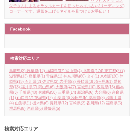
セラピスト クロス
栄子さんによるオラクルカードを使ったネイル占い(リーディング)
コーナーです。運気を上げるネイルを見つけるお手伝い！
Facebook
検索対応エリア
鳥取県
(2)
岐阜県
(12)
福岡県
(37)
富山県
(4)
北海道
(174)
東京都
(277)
滋賀県
(13)
島根県
(1)
青森県
(1)
神奈川県
(80)
タイ
(1)
京都府
(20)
静
岡県
(19)
石川県
(2)
佐賀県
(3)
岩手県
(2)
長崎県
(3)
埼玉県
(61)
愛知
県
(78)
福井県
(7)
岡山県
(6)
大阪府
(477)
宮城県
(10)
広島県
(16)
熊本
県
(3)
千葉県
(40)
兵庫県
(58)
三重県
(14)
新潟県
(6)
大分県
(8)
奈良県
(11)
山口県
(7)
茨城県
(12)
山梨県
(3)
秋田県
(5)
徳島県
(3)
和歌山県
(4)
山形県
(1)
栃木県
(6)
長野県
(12)
宮崎県
(2)
香川県
(12)
福島県
(6)
群馬県
(9)
沖縄県
(6)
愛媛県
(5)
検索対応エリア