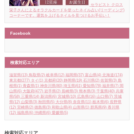
セラピスト クロス
栄子さんによるオラクルカードを使ったネイル占い(リーディング)
コーナーです。運気を上げるネイルを見つけるお手伝い！
Facebook
検索対応エリア
滋賀県
(13)
鳥取県
(2)
岐阜県
(12)
福岡県
(37)
富山県
(4)
北海道
(174)
東京都
(277)
タイ
(1)
京都府
(20)
静岡県
(19)
石川県
(2)
佐賀県
(3)
島
根県
(1)
青森県
(1)
神奈川県
(80)
埼玉県
(61)
愛知県
(78)
福井県
(7)
岡
山県
(6)
大阪府
(477)
岩手県
(2)
長崎県
(3)
熊本県
(3)
千葉県
(40)
兵庫
県
(58)
三重県
(14)
新潟県
(6)
宮城県
(10)
広島県
(16)
山口県
(7)
茨城
県
(12)
山梨県
(3)
秋田県
(5)
大分県
(8)
奈良県
(11)
栃木県
(6)
長野県
(12)
宮崎県
(2)
徳島県
(3)
和歌山県
(4)
山形県
(1)
群馬県
(9)
香川県
(12)
福島県
(6)
沖縄県
(6)
愛媛県
(5)
検索対応エリア