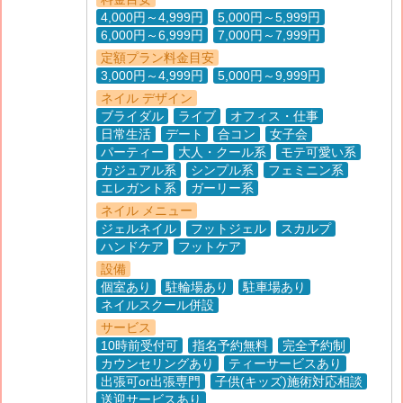
4,000円～4,999円
5,000円～5,999円
6,000円～6,999円
7,000円～7,999円
定額プラン料金目安
3,000円～4,999円
5,000円～9,999円
ネイル デザイン
ブライダル
ライブ
オフィス・仕事
日常生活
デート
合コン
女子会
パーティー
大人・クール系
モテ可愛い系
カジュアル系
シンプル系
フェミニン系
エレガント系
ガーリー系
ネイル メニュー
ジェルネイル
フットジェル
スカルプ
ハンドケア
フットケア
設備
個室あり
駐輪場あり
駐車場あり
ネイルスクール併設
サービス
10時前受付可
指名予約無料
完全予約制
カウンセリングあり
ティーサービスあり
出張可or出張専門
子供(キッズ)施術対応相談
送迎サービスあり