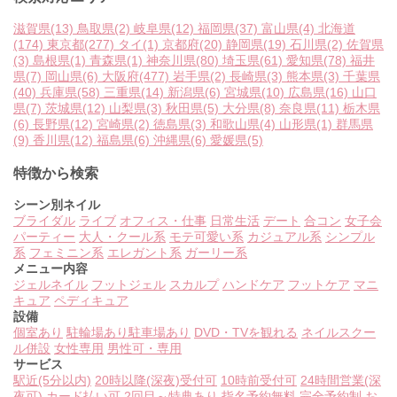
滋賀県
(13)
鳥取県
(2)
岐阜県
(12)
福岡県
(37)
富山県
(4)
北海道
(174)
東京都
(277)
タイ
(1)
京都府
(20)
静岡県
(19)
石川県
(2)
佐賀県
(3)
島根県
(1)
青森県
(1)
神奈川県
(80)
埼玉県
(61)
愛知県
(78)
福井
県
(7)
岡山県
(6)
大阪府
(477)
岩手県
(2)
長崎県
(3)
熊本県
(3)
千葉県
(40)
兵庫県
(58)
三重県
(14)
新潟県
(6)
宮城県
(10)
広島県
(16)
山口
県
(7)
茨城県
(12)
山梨県
(3)
秋田県
(5)
大分県
(8)
奈良県
(11)
栃木県
(6)
長野県
(12)
宮崎県
(2)
徳島県
(3)
和歌山県
(4)
山形県
(1)
群馬県
(9)
香川県
(12)
福島県
(6)
沖縄県
(6)
愛媛県
(5)
特徴から検索
シーン別ネイル
ブライダル
ライブ
オフィス・仕事
日常生活
デート
合コン
女子会
パーティー
大人・クール系
モテ可愛い系
カジュアル系
シンプル
系
フェミニン系
エレガント系
ガーリー系
メニュー内容
ジェルネイル
フットジェル
スカルプ
ハンドケア
フットケア
マニ
キュア
ペディキュア
設備
個室あり
駐輪場あり
駐車場あり
DVD・TVを観れる
ネイルスクー
ル併設
女性専用
男性可・専用
サービス
駅近(5分以内)
20時以降(深夜)受付可
10時前受付可
24時間営業(深
夜可)
カード払い可
2回目～特典あり
指名予約無料
完全予約制
お