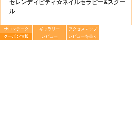
比較す
セレンディピティ☆ネイルセラピー&スクー
保存リス
る
トへ登録
ル
します
サロンデータ
ギャラリー
アクセスマップ
クーポン情報
レビュー
レビューを書く