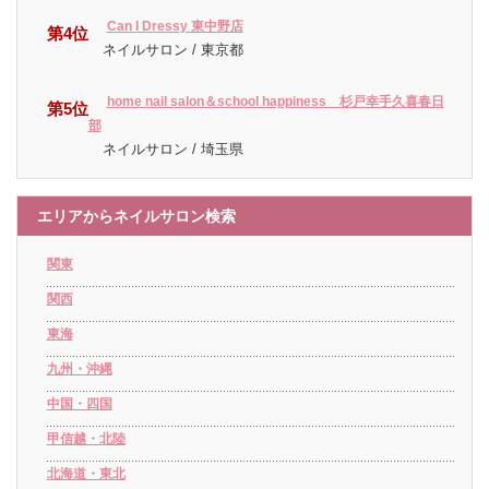
Can I Dressy 東中野店
第4位
ネイルサロン / 東京都
home nail salon＆school happiness 杉戸幸手久喜春日
第5位
部
ネイルサロン / 埼玉県
エリアからネイルサロン検索
関東
関西
東海
九州・沖縄
中国・四国
甲信越・北陸
北海道・東北