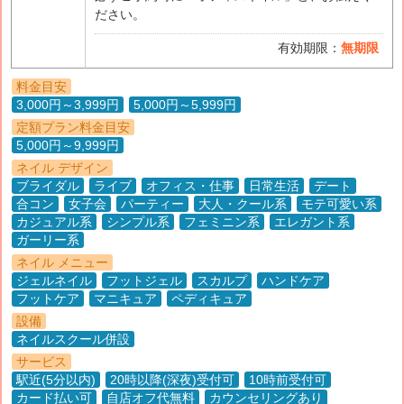
ださい。
有効期限：
無期限
料金目安
3,000円～3,999円
5,000円～5,999円
定額プラン料金目安
5,000円～9,999円
ネイル デザイン
ブライダル
ライブ
オフィス・仕事
日常生活
デート
合コン
女子会
パーティー
大人・クール系
モテ可愛い系
カジュアル系
シンプル系
フェミニン系
エレガント系
ガーリー系
ネイル メニュー
ジェルネイル
フットジェル
スカルプ
ハンドケア
フットケア
マニキュア
ペディキュア
設備
ネイルスクール併設
サービス
駅近(5分以内)
20時以降(深夜)受付可
10時前受付可
カード払い可
自店オフ代無料
カウンセリングあり