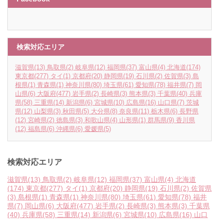
検索対応エリア
滋賀県
(13)
鳥取県
(2)
岐阜県
(12)
福岡県
(37)
富山県
(4)
北海道
(174)
東京都
(277)
タイ
(1)
京都府
(20)
静岡県
(19)
石川県
(2)
佐賀県
(3)
島
根県
(1)
青森県
(1)
神奈川県
(80)
埼玉県
(61)
愛知県
(78)
福井県
(7)
岡
山県
(6)
大阪府
(477)
岩手県
(2)
長崎県
(3)
熊本県
(3)
千葉県
(40)
兵庫
県
(58)
三重県
(14)
新潟県
(6)
宮城県
(10)
広島県
(16)
山口県
(7)
茨城
県
(12)
山梨県
(3)
秋田県
(5)
大分県
(8)
奈良県
(11)
栃木県
(6)
長野県
(12)
宮崎県
(2)
徳島県
(3)
和歌山県
(4)
山形県
(1)
群馬県
(9)
香川県
(12)
福島県
(6)
沖縄県
(6)
愛媛県
(5)
検索対応エリア
滋賀県
(13)
鳥取県
(2)
岐阜県
(12)
福岡県
(37)
富山県
(4)
北海道
(174)
東京都
(277)
タイ
(1)
京都府
(20)
静岡県
(19)
石川県
(2)
佐賀県
(3)
島根県
(1)
青森県
(1)
神奈川県
(80)
埼玉県
(61)
愛知県
(78)
福井
県
(7)
岡山県
(6)
大阪府
(477)
岩手県
(2)
長崎県
(3)
熊本県
(3)
千葉県
(40)
兵庫県
(58)
三重県
(14)
新潟県
(6)
宮城県
(10)
広島県
(16)
山口