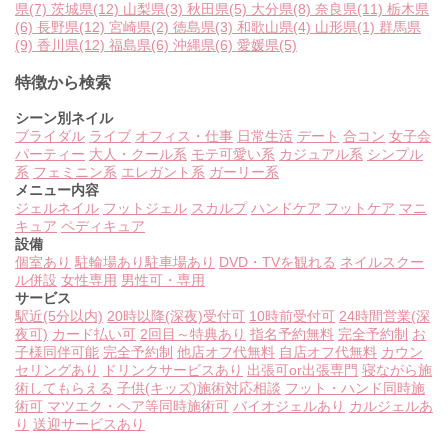
県
(7)
茨城県
(12)
山梨県
(3)
秋田県
(5)
大分県
(8)
奈良県
(11)
栃木県
(6)
長野県
(12)
宮崎県
(2)
徳島県
(3)
和歌山県
(4)
山形県
(1)
群馬県
(9)
香川県
(12)
福島県
(6)
沖縄県
(6)
愛媛県
(5)
特徴から検索
シーン別ネイル
ブライダル
ライブ
オフィス・仕事
日常生活
デート
合コン
女子会
パーティー
大人・クール系
モテ可愛い系
カジュアル系
シンプル
系
フェミニン系
エレガント系
ガーリー系
メニュー内容
ジェルネイル
フットジェル
スカルプ
ハンドケア
フットケア
マニ
キュア
ペディキュア
設備
個室あり
駐輪場あり
駐車場あり
DVD・TVを観れる
ネイルスクー
ル併設
女性専用
男性可・専用
サービス
駅近(5分以内)
20時以降(深夜)受付可
10時前受付可
24時間営業(深
夜可)
カード払い可
2回目～特典あり
指名予約無料
完全予約制
お
子様同伴可能
完全予約制
他店オフ代無料
自店オフ代無料
カウン
セリングあり
ドリンクサービスあり
出張可or出張専門
寝ながら施
術してもらえる
子供(キッズ)施術対応相談
フット・ハンド同時施
術可
マツエク・ヘア等同時施術可
バイオジェルあり
カルジェルあ
り
送迎サービスあり