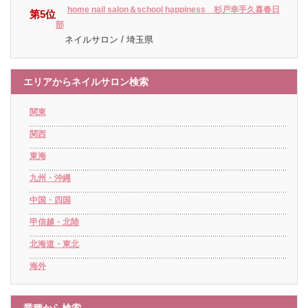
home nail salon＆school happiness 杉戸幸手久喜春日
第5位
部
ネイルサロン / 埼玉県
エリアからネイルサロン検索
関東
関西
東海
九州・沖縄
中国・四国
甲信越・北陸
北海道・東北
海外
業種から検索