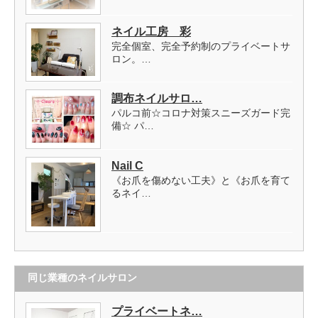
ネイル工房 彩
完全個室、完全予約制のプライベートサ
ロン。…
調布ネイルサロ…
パルコ前☆コロナ対策スニーズガード完
備☆ パ…
Nail C
《お爪を傷めない工夫》と《お爪を育て
るネイ…
同じ業種のネイルサロン
プライベートネ…