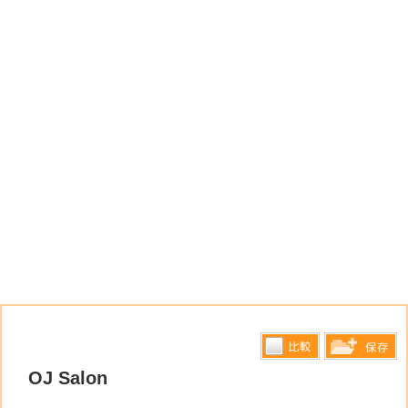
比較す
OJ Salon
保存リス
る
トへ登録