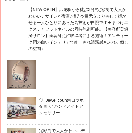
【NEW OPEN】広尾駅から徒歩3分!!定額制で大人か
わいいデザインが豊富♪指先や目元をより美しく輝か
せる一人ひとりにあった高技術が自慢です★まつげエ
クステとフットネイルの同時施術可能。【美容所登録
済サロン】美容師免許取得者による施術！アンティー
ク調の白いインテリアで統一され清潔感あふれる癒し
の空間♪
♡ [Jewel county]コラボ
企画 ♡ ハンドメイドア
クセサリー
定額制で大人かわいいデ