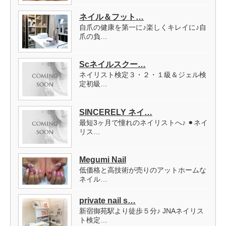
ネイル＆フット…
自爪の健康を第一に♪楽しくキレイに♪自
爪の負…
Scネイルスクー…
ネイリスト検定３・２・１級＆ジェル検
定初級…
SINCERELY ネイ…
最短3ヶ月で憧れのネイリストへ♪ ⚫︎ネイ
リス…
Megumi Nail
低価格と高技術が売りのアットホームな
ネイル…
private nail s…
新宿御苑駅より徒歩５分♪ JNAネイリス
ト検定…