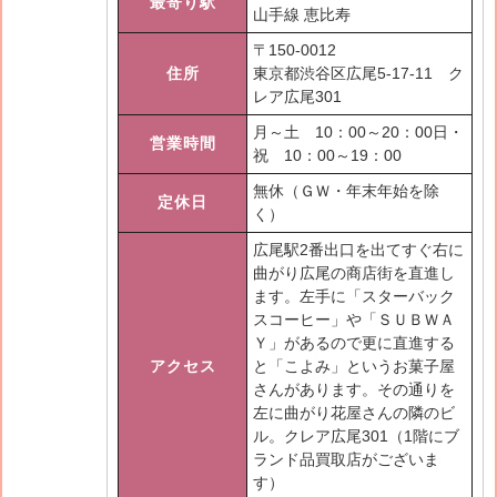
最寄り駅
山手線 恵比寿
〒
150-0012
住所
東京都渋谷区広尾5-17-11 ク
レア広尾301
月～土 10：00～20：00日・
営業時間
祝 10：00～19：00
無休（ＧＷ・年末年始を除
定休日
く）
広尾駅2番出口を出てすぐ右に
曲がり広尾の商店街を直進し
ます。左手に「スターバック
スコーヒー」や「ＳＵＢＷＡ
Ｙ」があるので更に直進する
アクセス
と「こよみ」というお菓子屋
さんがあります。その通りを
左に曲がり花屋さんの隣のビ
ル。クレア広尾301（1階にブ
ランド品買取店がございま
す）