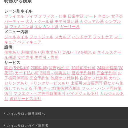
特徴から検索
シーン別ネイル
ブライダル
ライブ
オフィス・仕事
日常生活
デート
合コン
女子会
パーティー
大人・クール系
モテ可愛い系
カジュアル系
シンプル
系
フェミニン系
エレガント系
ガーリー系
メニュー内容
ジェルネイル
フットジェル
スカルプ
ハンドケア
フットケア
マニ
キュア
ペディキュア
設備
個室あり
駐輪場あり
駐車場あり
DVD・TVを観れる
ネイルスクー
ル併設
女性専用
男性可・専用
サービス
駅近(5分以内)
20時以降(深夜)受付可
10時前受付可
24時間営業(深
夜可)
カード払い可
2回目～特典あり
指名予約無料
完全予約制
お
子様同伴可能
完全予約制
他店オフ代無料
自店オフ代無料
カウン
セリングあり
ドリンクサービスあり
出張可or出張専門
寝ながら施
術してもらえる
子供(キッズ)施術対応相談
フット・ハンド同時施
術可
マツエク・ヘア等同時施術可
バイオジェルあり
カルジェルあ
り
送迎サービスあり
ネイルサロン運営者様へ
ネイルサロンガイド運営者