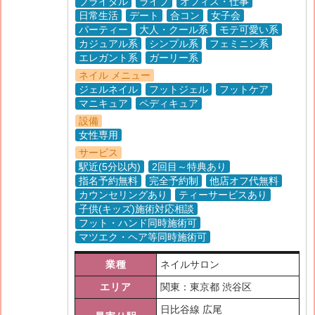
ブライダル
ライブ
オフィス・仕事
日常生活
デート
合コン
女子会
パーティー
大人・クール系
モテ可愛い系
カジュアル系
シンプル系
フェミニン系
エレガント系
ガーリー系
ネイル メニュー
ジェルネイル
フットジェル
フットケア
マニキュア
ペディキュア
設備
女性専用
サービス
駅近(5分以内)
2回目～特典あり
指名予約無料
完全予約制
他店オフ代無料
カウンセリングあり
ティーサービスあり
子供(キッズ)施術対応相談
フット・ハンド同時施術可
マツエク・ヘア等同時施術可
業種
ネイルサロン
エリア
関東：東京都 渋谷区
日比谷線 広尾