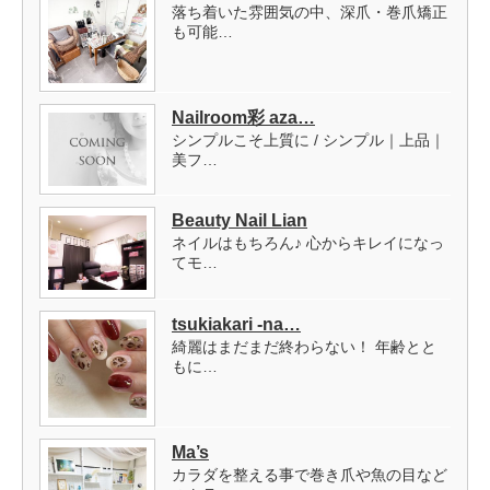
落ち着いた雰囲気の中、深爪・巻爪矯正
も可能…
Nailroom彩 aza…
シンプルこそ上質に / シンプル｜上品｜
美フ…
Beauty Nail Lian
ネイルはもちろん♪ 心からキレイになっ
てモ…
tsukiakari -na…
綺麗はまだまだ終わらない！ 年齢とと
もに…
Ma’s
カラダを整える事で巻き爪や魚の目など